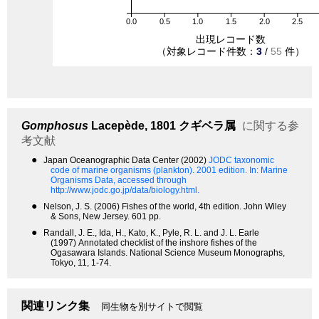
0.0
0.5
1.0
1.5
2.0
2.5
出現レコード数
（対象レコード件数：
3
/
55
件）
Gomphosus
Lacepède, 1801
クギベラ属
に関する参
考文献
●
Japan Oceanographic Data Center (2002)
JODC taxonomic
code of marine organisms (plankton). 2001 edition.
In: Marine
Organisms Data, accessed through
http://www.jodc.go.jp/data/biology.html.
●
Nelson, J. S. (2006) Fishes of the world, 4th edition. John Wiley
& Sons, New Jersey. 601 pp.
●
Randall, J. E., Ida, H., Kato, K., Pyle, R. L. and J. L. Earle
(1997) Annotated checklist of the inshore fishes of the
Ogasawara Islands. National Science Museum Monographs,
Tokyo, 11, 1-74.
関連リンク集
同生物を別サイトで閲覧