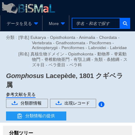
データを見る
More
分類 :
[学名] Eukarya - Opisthokonta - Animalia - Chordata -
Vertebrata - Gnathostomata - Pisciformes -
Actinopterygii - Perciformes - Labroidei - Labridae
[和名] 真核生物ドメイン - Opisthokonta - 動物界 - 脊索動
物門 - 脊椎動物亜門 - 有顎上綱 - 魚類 - 条鰭綱 - ス
ズキ目 - ベラ亜目 - ベラ科
Gomphosus
Lacepède, 1801
クギベラ
属
参考文献を見る
分類群情報
出現レコード
分類情報の提供
分類ツリー