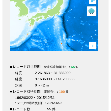
⤢
i
■ レコード取得範囲
65
緯度経度情報有り：
%
緯度
2.261863 ~ 31.336000
経度
97.636000 ~ 141.290833
水深
0 ~ 42 m
■ レコード取得期間
100
期間有り：
%
1962/03/22 ~ 2015/12/31
* データの最終更新日：2026/06/23
■ レコード数
55 件