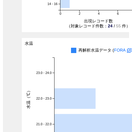
14 - 16
0
2
4
6
出現レコード数
（対象レコード件数：
24
/
55
件）
水温
再解析水温データ (
FORA
23.0 - 24.0
水温（℃）
22.0 - 23.0
21.0 - 22.0