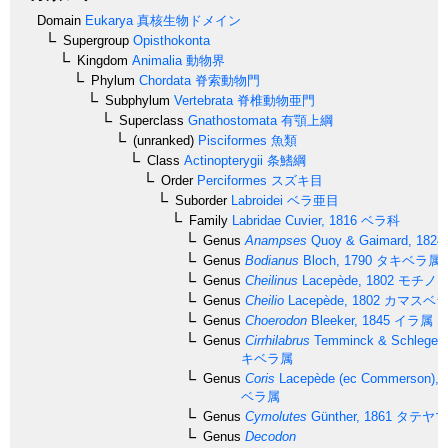
Domain
Eukarya
真核生物ドメイン
Supergroup
Opisthokonta
Kingdom
Animalia
動物界
Phylum
Chordata
脊索動物門
Subphylum
Vertebrata
脊椎動物亜門
Superclass
Gnathostomata
有顎上綱
(unranked)
Pisciformes
魚類
Class
Actinopterygii
条鰭綱
Order
Perciformes
スズキ目
Suborder
Labroidei
ベラ亜目
Family
Labridae
Cuvier, 1816
ベラ科
Genus
Anampses
Quoy & Gaimard, 1824
Genus
Bodianus
Bloch, 1790
タキベラ属
Genus
Cheilinus
Lacepède, 1802
モチノ
Genus
Cheilio
Lacepède, 1802
カマスベ
Genus
Choerodon
Bleeker, 1845
イラ属
Genus
Cirrhilabrus
Temminck & Schlegel,
キベラ属
Genus
Coris
Lacepède (ec Commerson), 
ベラ属
Genus
Cymolutes
Günther, 1861
タテヤマ
Genus
Decodon