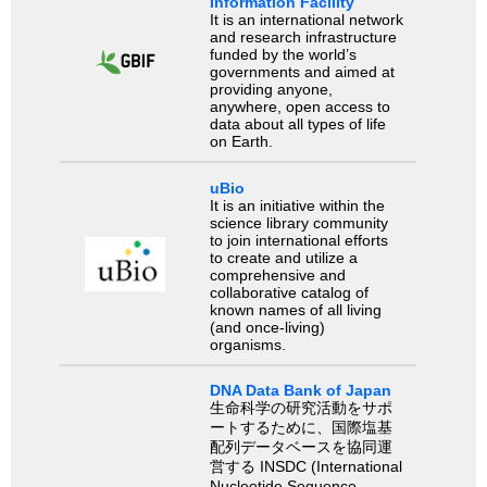
Information Facility
It is an international network
and research infrastructure
funded by the world’s
governments and aimed at
providing anyone,
anywhere, open access to
data about all types of life
on Earth.
uBio
It is an initiative within the
science library community
to join international efforts
to create and utilize a
comprehensive and
collaborative catalog of
known names of all living
(and once-living)
organisms.
DNA Data Bank of Japan
生命科学の研究活動をサポ
ートするために、国際塩基
配列データベースを協同運
営する INSDC (International
Nucleotide Sequence