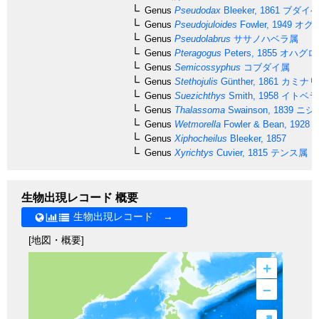
Genus
Pseudodax
Bleeker, 1861
ブダイベ
Genus
Pseudojuloides
Fowler, 1949
オグ
Genus
Pseudolabrus
ササノハベラ属
Genus
Pteragogus
Peters, 1855
オハグロ
Genus
Semicossyphus
コブダイ属
Genus
Stethojulis
Günther, 1861
カミナリ
Genus
Suezichthys
Smith, 1958
イトベラ
Genus
Thalassoma
Swainson, 1839
ニシ
Genus
Wetmorella
Fowler & Bean, 1928
Genus
Xiphocheilus
Bleeker, 1857
Genus
Xyrichtys
Cuvier, 1815
テンス属
生物出現レコード 概要
生物出現レコード →
[地図・概要]
+
–