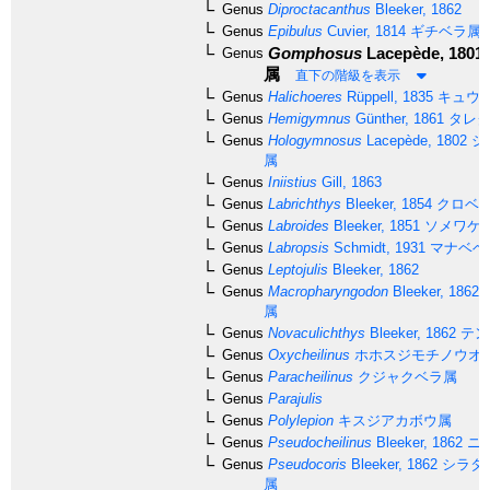
Genus
Diproctacanthus
Bleeker, 1862
Genus
Epibulus
Cuvier, 1814
ギチベラ属
Gomphosus
Lacepède, 1801
Genus
属
直下の階級を表示
Genus
Halichoeres
Rüppell, 1835
キュウ
Genus
Hemigymnus
Günther, 1861
タレク
Genus
Hologymnosus
Lacepède, 1802
シ
属
Genus
Iniistius
Gill, 1863
Genus
Labrichthys
Bleeker, 1854
クロベ
Genus
Labroides
Bleeker, 1851
ソメワケ
Genus
Labropsis
Schmidt, 1931
マナベベ
Genus
Leptojulis
Bleeker, 1862
Genus
Macropharyngodon
Bleeker, 1862
属
Genus
Novaculichthys
Bleeker, 1862
テン
Genus
Oxycheilinus
ホホスジモチノウオ
Genus
Paracheilinus
クジャクベラ属
Genus
Parajulis
Genus
Polylepion
キスジアカボウ属
Genus
Pseudocheilinus
Bleeker, 1862
ニ
Genus
Pseudocoris
Bleeker, 1862
シラタ
属