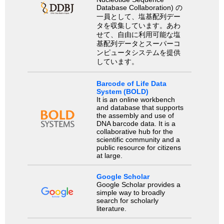
Database Collaboration) の
一員として、塩基配列デー
タを収集しています。あわ
せて、自由に利用可能な塩
基配列データとスーパーコ
ンピュータシステムを提供
しています。
Barcode of Life Data
System (BOLD)
It is an online workbench
and database that supports
the assembly and use of
DNA barcode data. It is a
collaborative hub for the
scientific community and a
public resource for citizens
at large.
Google Scholar
Google Scholar provides a
simple way to broadly
search for scholarly
literature.