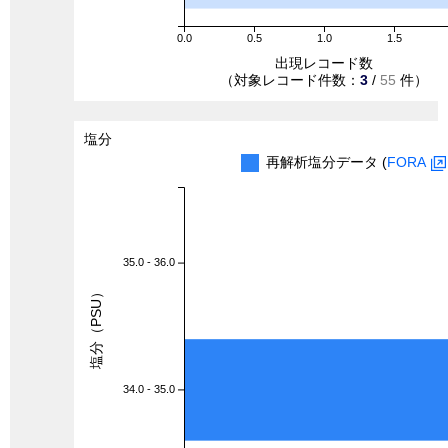
0.0
0.5
1.0
1.5
出現レコード数
（対象レコード件数：
3
/
55
件）
塩分
再解析塩分データ (
FORA
35.0 - 36.0
塩分（PSU）
34.0 - 35.0