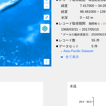
+
–
緯度
7.417000 ~ 34.
経度
98.481000 ~ 13
⤢
水深
0 ~ 42 m
■ レコード取得期間
9
期間有り：
1968/03/31 ~ 2017/05/15
* データの最終更新日：2026/06/23
■ レコード数
55 件
■ データセット
5 件
Asia-Pacific Dataset
全て表示
i
水温
29.0 - 30.0