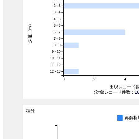
2 - 3
3 - 4
4 - 5
深度（m）
5 - 6
6 - 7
7 - 8
8 - 9
9 - 10
10 - 11
11 - 12
12 - 13
0
2
4
出現レコード
（対象レコード件数：
1
塩分
再解析