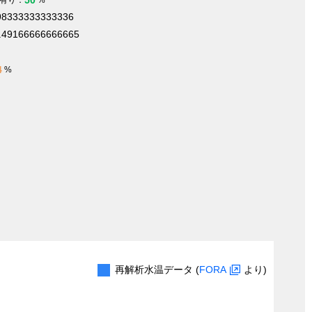
098333333333336
9.49166666666665
4
%
再解析水温データ (
FORA
より)