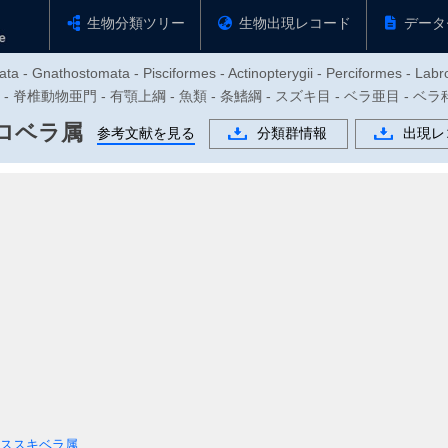
生物分類ツリー
生物出現レコード
データ
ta - Gnathostomata - Pisciformes - Actinopterygii - Perciformes - Labro
物門 - 脊椎動物亜門 - 有顎上綱 - 魚類 - 条鰭綱 - スズキ目 - ベラ亜目 - ベラ
ロベラ属
参考文献を見る
分類群情報
出現レ
ススキベラ属