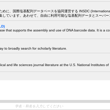
配列データベースを協同運営する INSDC (International Nucleotide
集しています。あわせて、自由に利用可能な塩基配列データとスーパー
LD)
ase that supports the assembly and use of DNA barcode data. It is a col
 to broadly search for scholarly literature.
edical and life sciences journal literature at the U.S. National Institutes