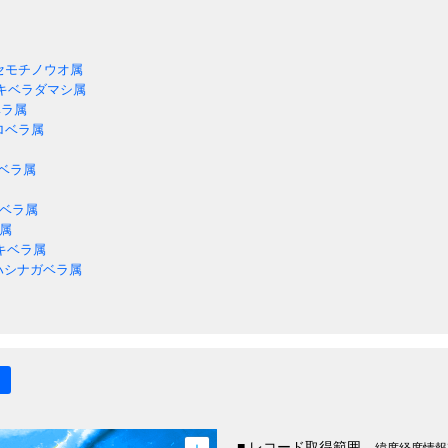
セモチノウオ属
キベラダマシ属
ラ属
ロベラ属
ベラ属
ベラ属
属
キベラ属
ハシナガベラ属
■ レコード取得範囲
緯度経度情報