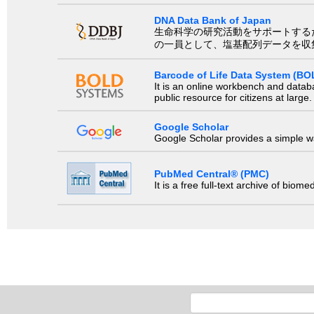
DNA Data Bank of Japan
生命科学の研究活動をサポートするために、国際塩基
の一員として、塩基配列データを収
Barcode of Life Data System (BO
It is an online workbench and datab
public resource for citizens at large.
Google Scholar
Google Scholar provides a simple way
PubMed Central® (PMC)
It is a free full-text archive of biom