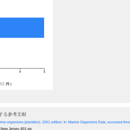
4
5
55
件）
する参考文献
ine organisms (plankton). 2001 edition.
In: Marine Organisms Data, accessed throu
, New Jersey. 601 pp.