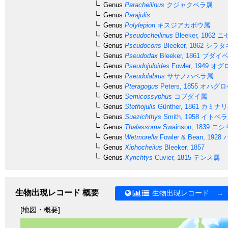
Genus
Paracheilinus
クジャクベラ属
Genus
Parajulis
Genus
Polylepion
キスジアカボウ属
Genus
Pseudocheilinus
Bleeker, 1862
ニ
Genus
Pseudocoris
Bleeker, 1862
シラタ
Genus
Pseudodax
Bleeker, 1861
ブダイベ
Genus
Pseudojuloides
Fowler, 1949
オグ
Genus
Pseudolabrus
ササノハベラ属
Genus
Pteragogus
Peters, 1855
オハグロ
Genus
Semicossyphus
コブダイ属
Genus
Stethojulis
Günther, 1861
カミナリ
Genus
Suezichthys
Smith, 1958
イトベラ
Genus
Thalassoma
Swainson, 1839
ニシ
Genus
Wetmorella
Fowler & Bean, 1928
Genus
Xiphocheilus
Bleeker, 1857
Genus
Xyrichtys
Cuvier, 1815
テンス属
生物出現レコード 概要
生物出現レコード →
[地図・概要]