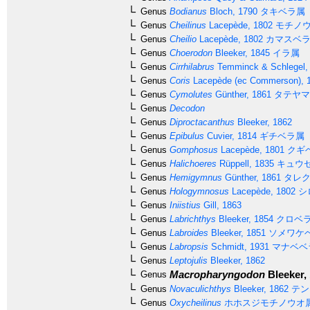
Genus
Bodianus
Bloch, 1790
タキベラ属
Genus
Cheilinus
Lacepède, 1802
モチノ
Genus
Cheilio
Lacepède, 1802
カマスベ
Genus
Choerodon
Bleeker, 1845
イラ属
Genus
Cirrhilabrus
Temminck & Schlegel,
Genus
Coris
Lacepède (ec Commerson), 
Genus
Cymolutes
Günther, 1861
タテヤマ
Genus
Decodon
Genus
Diproctacanthus
Bleeker, 1862
Genus
Epibulus
Cuvier, 1814
ギチベラ属
Genus
Gomphosus
Lacepède, 1801
クギ
Genus
Halichoeres
Rüppell, 1835
キュウ
Genus
Hemigymnus
Günther, 1861
タレク
Genus
Hologymnosus
Lacepède, 1802
シ
Genus
Iniistius
Gill, 1863
Genus
Labrichthys
Bleeker, 1854
クロベ
Genus
Labroides
Bleeker, 1851
ソメワケ
Genus
Labropsis
Schmidt, 1931
マナベベ
Genus
Leptojulis
Bleeker, 1862
Macropharyngodon
Bleeker,
Genus
Genus
Novaculichthys
Bleeker, 1862
テン
Genus
Oxycheilinus
ホホスジモチノウオ