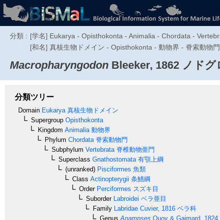
分類 :
[学名] Eukarya - Opisthokonta - Animalia - Chordata - Vertebra
[和名] 真核生物ドメイン - Opisthokonta - 動物界 - 脊索動
Macropharyngodon
Bleeker, 1862
ノドグ
分類ツリー
Domain
Eukarya
真核生物ドメイン
Supergroup
Opisthokonta
Kingdom
Animalia
動物界
Phylum
Chordata
脊索動物門
Subphylum
Vertebrata
脊椎動物亜門
Superclass
Gnathostomata
有顎上綱
(unranked)
Pisciformes
魚類
Class
Actinopterygii
条鰭綱
Order
Perciformes
スズキ目
Suborder
Labroidei
ベラ亜目
Family
Labridae
Cuvier, 1816
ベラ科
Genus
Anampses
Quoy & Gaimard, 1824