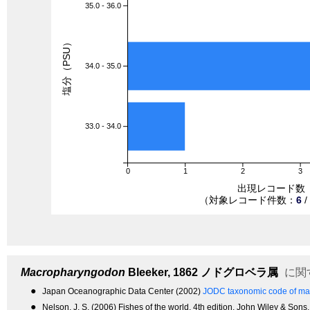
35.0 - 36.0
塩分（PSU）
34.0 - 35.0
33.0 - 34.0
0
1
2
3
出現レコード数
（対象レコード件数：
6
/
Macropharyngodon
Bleeker, 1862
ノドグロベラ属
に関
●
Japan Oceanographic Data Center (2002)
JODC taxonomic code of mar
●
Nelson, J. S. (2006) Fishes of the world, 4th edition. John Wiley & Sons