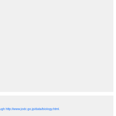
gh http://www.jodc.go.jp/data/biology.html.