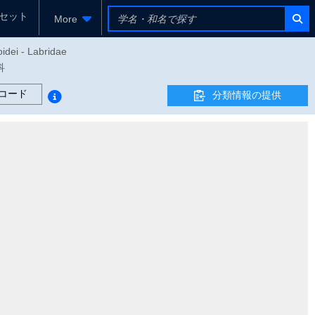
セット
More
idei - Labridae
科
コード
分類情報の提供