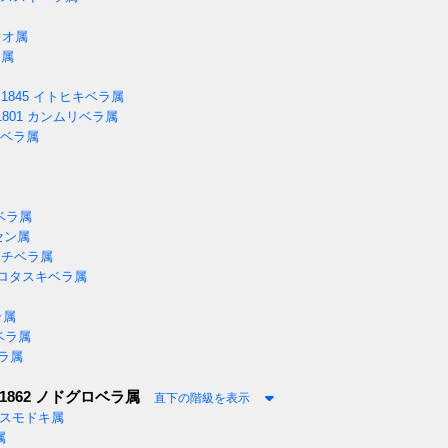
ウオ属
ラ属
 1845
イトヒキベラ属
1801
カンムリベラ属
ベラ属
ベラ属
セン属
チベラ属
ロタスキベラ属
ラ属
ベラ属
ラ属
 1862
ノドグロベラ属
直下の階級を表示
スモドキ属
属