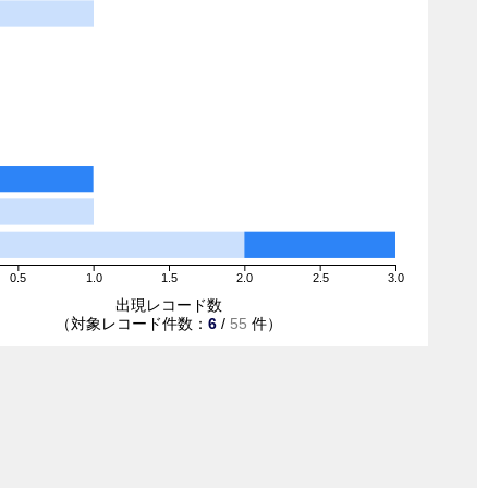
0.5
1.0
1.5
2.0
2.5
3.0
出現レコード数
（対象レコード件数：
6
/
55
件）