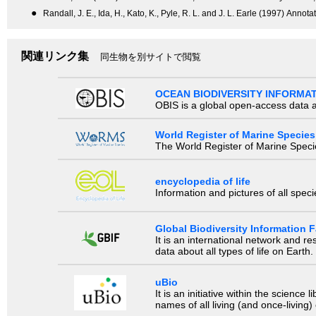
●
Randall, J. E., Ida, H., Kato, K., Pyle, R. L. and J. L. Earle (1997) An
関連リンク集
同生物を別サイトで閲覧
OCEAN BIODIVERSITY INFORMA
OBIS is a global open-access data a
World Register of Marine Species
The World Register of Marine Species
encyclopedia of life
Information and pictures of all spec
Global Biodiversity Information Fa
It is an international network and 
data about all types of life on Earth.
uBio
It is an initiative within the scienc
names of all living (and once-living