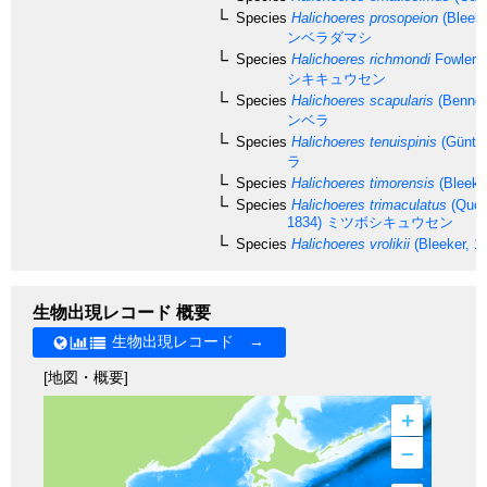
Species
Halichoeres prosopeion
(Bleeke
ンベラダマシ
Species
Halichoeres richmondi
Fowler 
シキキュウセン
Species
Halichoeres scapularis
(Bennet
ンベラ
Species
Halichoeres tenuispinis
(Günthe
ラ
Species
Halichoeres timorensis
(Bleeke
Species
Halichoeres trimaculatus
(Quoy
1834)
ミツボシキュウセン
Species
Halichoeres vrolikii
(Bleeker, 1
生物出現レコード 概要
生物出現レコード →
[地図・概要]
+
–