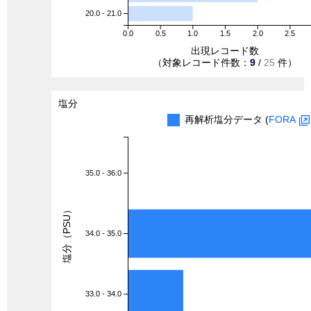
20.0 - 21.0
0.0
0.5
1.0
1.5
2.0
2.5
出現レコード数
（対象レコード件数：
9
/
25
件）
塩分
再解析塩分データ (
FORA
35.0 - 36.0
塩分（PSU）
34.0 - 35.0
33.0 - 34.0