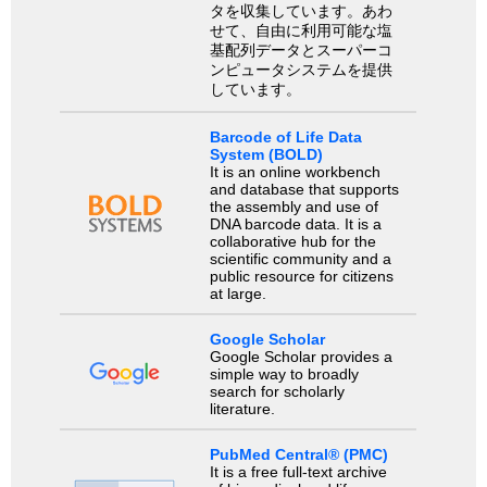
タを収集しています。あわ
せて、自由に利用可能な塩
基配列データとスーパーコ
ンピュータシステムを提供
しています。
Barcode of Life Data
System (BOLD)
It is an online workbench
and database that supports
the assembly and use of
DNA barcode data. It is a
collaborative hub for the
scientific community and a
public resource for citizens
at large.
Google Scholar
Google Scholar provides a
simple way to broadly
search for scholarly
literature.
PubMed Central® (PMC)
It is a free full-text archive