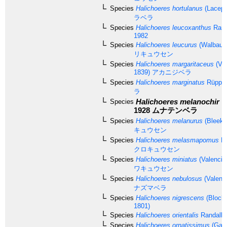
Species
Halichoeres hortulanus
(Lacepè
ラベラ
Species
Halichoeres leucoxanthus
Rand
1982
Species
Halichoeres leucurus
(Walbaum
リキュウセン
Species
Halichoeres margaritaceus
(Val
1839)
アカニジベラ
Species
Halichoeres marginatus
Rüppel
ラ
Halichoeres melanochir
F
Species
1928
ムナテンベラ
Species
Halichoeres melanurus
(Bleeke
キュウセン
Species
Halichoeres melasmapomus
Ra
クロキュウセン
Species
Halichoeres miniatus
(Valencie
ワキュウセン
Species
Halichoeres nebulosus
(Valenc
ナズマベラ
Species
Halichoeres nigrescens
(Bloch 
1801)
Species
Halichoeres orientalis
Randall,
Species
Halichoeres ornatissimus
(Garr