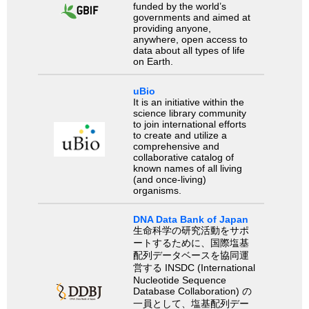
funded by the world’s
governments and aimed at
providing anyone,
anywhere, open access to
data about all types of life
on Earth.
uBio
It is an initiative within the
science library community
to join international efforts
to create and utilize a
comprehensive and
collaborative catalog of
known names of all living
(and once-living)
organisms.
DNA Data Bank of Japan
生命科学の研究活動をサポ
ートするために、国際塩基
配列データベースを協同運
営する INSDC (International
Nucleotide Sequence
Database Collaboration) の
一員として、塩基配列デー