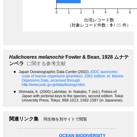
0
1
2
3
4
5
6
出現レコード数
（対象レコード件数：
9
/
25
件）
Halichoeres melanochir
Fowler & Bean, 1928
ムナテ
ンベラ
に関する参考文献
●
Japan Oceanographic Data Center (2002)
JODC taxonomic
code of marine organisms (plankton). 2001 edition.
In: Marine
Organisms Data, accessed through
http://www.jodc.go.jp/data/biology.html.
●
Shimada, K. (2000) Labridae. In: Nakabo, T. (ed.), Fishes of
Japan with pictorial keys to the species, second edition. Tokai
University Press, Tokyo, 968-1013, 1582-1587 (in Japanese).
関連リンク集
同生物を別サイトで閲覧
OCEAN BIODIVERSITY