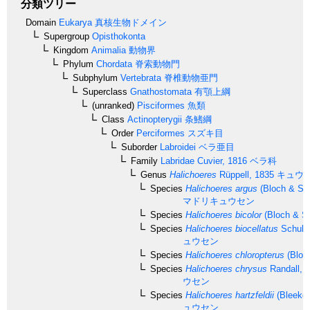
分類ツリー
Domain
Eukarya
真核生物ドメイン
Supergroup
Opisthokonta
Kingdom
Animalia
動物界
Phylum
Chordata
脊索動物門
Subphylum
Vertebrata
脊椎動物亜門
Superclass
Gnathostomata
有顎上綱
(unranked)
Pisciformes
魚類
Class
Actinopterygii
条鰭綱
Order
Perciformes
スズキ目
Suborder
Labroidei
ベラ亜目
Family
Labridae
Cuvier, 1816
ベラ科
Genus
Halichoeres
Rüppell, 1835
キュウ
Species
Halichoeres argus
(Bloch & Sch
マドリキュウセン
Species
Halichoeres bicolor
(Bloch & Sc
Species
Halichoeres biocellatus
Schultz
ュウセン
Species
Halichoeres chloropterus
(Bloc
Species
Halichoeres chrysus
Randall, 
ウセン
Species
Halichoeres hartzfeldii
(Bleeker
ュウセン