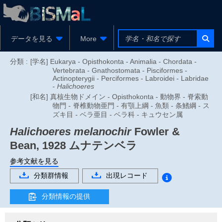
データを見る
More
分類 :
[学名] Eukarya - Opisthokonta - Animalia - Chordata -
Vertebrata - Gnathostomata - Pisciformes -
Actinopterygii - Perciformes - Labroidei - Labridae
-
Halichoeres
[和名] 真核生物ドメイン - Opisthokonta - 動物界 - 脊索動
物門 - 脊椎動物亜門 - 有顎上綱 - 魚類 - 条鰭綱 - ス
ズキ目 - ベラ亜目 - ベラ科 - キュウセン属
Halichoeres melanochir
Fowler &
Bean, 1928
ムナテンベラ
参考文献を見る
分類群情報
出現レコード
分類情報の提供