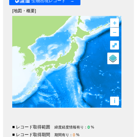
生物出現レコード →
[地図・概要]
+
–
⤢
i
■ レコード取得範囲
0
緯度経度情報有り：
%
■ レコード取得期間
0
期間有り：
%