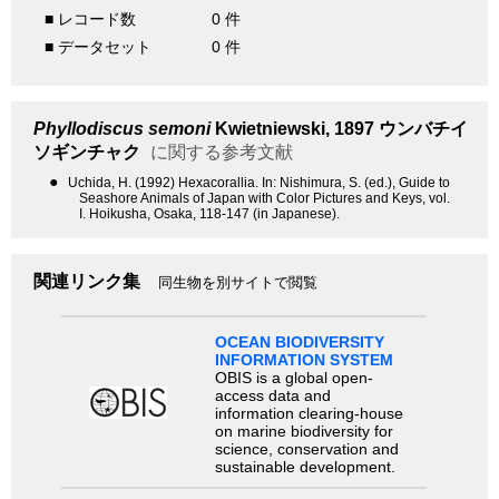
■ レコード数
0 件
■ データセット
0 件
Phyllodiscus semoni
Kwietniewski, 1897
ウンバチイ
ソギンチャク
に関する参考文献
●
Uchida, H. (1992) Hexacorallia. In: Nishimura, S. (ed.), Guide to
Seashore Animals of Japan with Color Pictures and Keys, vol.
I. Hoikusha, Osaka, 118-147 (in Japanese).
関連リンク集
同生物を別サイトで閲覧
OCEAN BIODIVERSITY
INFORMATION SYSTEM
OBIS is a global open-
access data and
information clearing-house
on marine biodiversity for
science, conservation and
sustainable development.