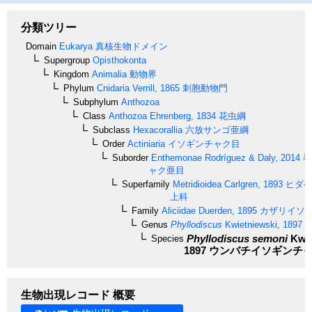
分類ツリー
Domain
Eukarya
真核生物ドメイン
Supergroup
Opisthokonta
Kingdom
Animalia
動物界
Phylum
Cnidaria
Verrill, 1865
刺胞動物門
Subphylum
Anthozoa
Class
Anthozoa
Ehrenberg, 1834
花虫綱
Subclass
Hexacorallia
六放サンゴ亜綱
Order
Actiniaria
イソギンチャク目
Suborder
Enthemonae
Rodríguez & Daly, 2014
尋
ャク亜目
Superfamily
Metridioidea
Carlgren, 1893
ヒダベ
上科
Family
Aliciidae
Duerden, 1895
カザリイソ
Genus
Phyllodiscus
Kwietniewski, 1897
Phyllodiscus semoni
Kwie
Species
1897
ウンバチイソギンチ
生物出現レコード 概要