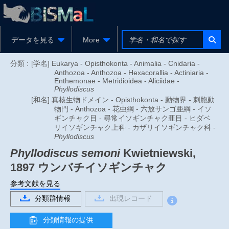
データを見る
More
分類 :
[学名] Eukarya - Opisthokonta - Animalia - Cnidaria -
Anthozoa - Anthozoa - Hexacorallia - Actiniaria -
Enthemonae - Metridioidea - Aliciidae -
Phyllodiscus
[和名] 真核生物ドメイン - Opisthokonta - 動物界 - 刺胞動
物門 - Anthozoa - 花虫綱 - 六放サンゴ亜綱 - イソ
ギンチャク目 - 尋常イソギンチャク亜目 - ヒダベ
リイソギンチャク上科 - カザリイソギンチャク科 -
Phyllodiscus
Phyllodiscus semoni
Kwietniewski,
1897
ウンバチイソギンチャク
参考文献を見る
分類群情報
出現レコード
分類情報の提供