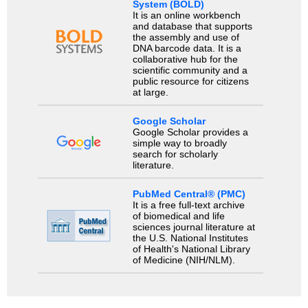
System (BOLD)
It is an online workbench
and database that supports
the assembly and use of
DNA barcode data. It is a
collaborative hub for the
scientific community and a
public resource for citizens
at large.
Google Scholar
Google Scholar provides a
simple way to broadly
search for scholarly
literature.
PubMed Central® (PMC)
It is a free full-text archive
of biomedical and life
sciences journal literature at
the U.S. National Institutes
of Health's National Library
of Medicine (NIH/NLM).