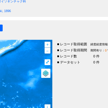
ゴイソギンチャク科
ki, 1896
+
■ レコード取得範囲
緯度経度情報
–
■ レコード取得期間
0
期間有り：
■ レコード数
0 件
⤢
■ データセット
0 件
i