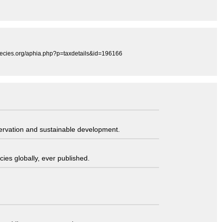
especies.org/aphia.php?p=taxdetails&id=196166
servation and sustainable development.
ies globally, ever published.