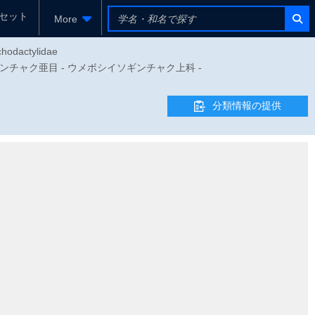
セット
More
chodactylidae
尋常イソギンチャク亜目 - ウメボシイソギンチャク上科 -
分類情報の提供