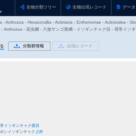
生物分類ツリー
生物出現レコード
データ
- Anthozoa - Hexacorallia - Actiniaria - Enthemonae - Actinioidea - Sti
胞動物門 - Anthozoa - 花虫綱 - 六放サンゴ亜綱 - イソギンチャク目 - 
る
分類群情報
出現レコード
常イソギンチャク亜目
ボシイソギンチャク上科