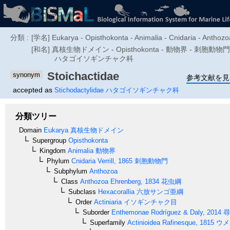
分類 :
[学名] Eukarya - Opisthokonta - Animalia - Cnidaria - Anthozoa 
[和名] 真核生物ドメイン - Opisthokonta - 動物界 - 刺
ハタゴイソギンチャク科
Stoichactidae
synonym
参考文献を見
accepted as
Stichodactylidae
ハタゴイソギンチャク科
分類ツリー
Domain
Eukarya
真核生物ドメイン
Supergroup
Opisthokonta
Kingdom
Animalia
動物界
Phylum
Cnidaria
Verrill, 1865
刺胞動物門
Subphylum
Anthozoa
Class
Anthozoa
Ehrenberg, 1834
花虫綱
Subclass
Hexacorallia
六放サンゴ亜綱
Order
Actiniaria
イソギンチャク目
Suborder
Enthemonae
Rodríguez & Daly, 2014
尋
Superfamily
Actinioidea
Rafinesque, 1815
ウメ