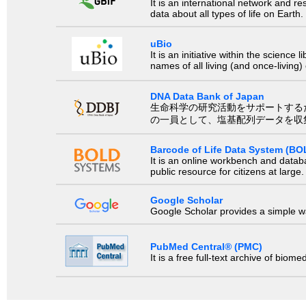
It is an international network and 
data about all types of life on Earth.
uBio
It is an initiative within the scienc
names of all living (and once-living
DNA Data Bank of Japan
生命科学の研究活動をサポートするために、国際塩基
の一員として、塩基配列データを収
Barcode of Life Data System (BO
It is an online workbench and datab
public resource for citizens at large.
Google Scholar
Google Scholar provides a simple way
PubMed Central® (PMC)
It is a free full-text archive of biom