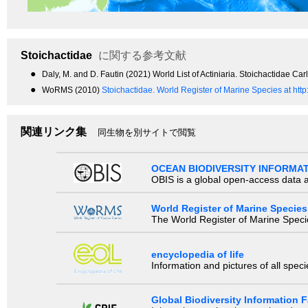
Stoichactidae
に関する参考文献
●
Daly, M. and D. Fautin (2021) World List of Actiniaria. Stoichactidae 
●
WoRMS (2010)
Stoichactidae.
World Register of Marine Species at ht
関連リンク集
同生物を別サイトで閲覧
OCEAN BIODIVERSITY INFORMA
OBIS is a global open-access data a
World Register of Marine Species
The World Register of Marine Species
encyclopedia of life
Information and pictures of all spec
Global Biodiversity Information Fa