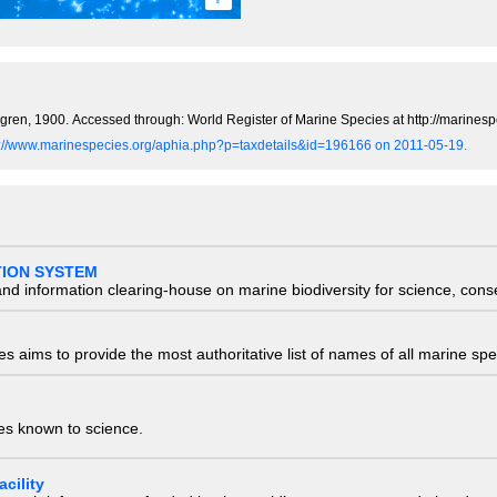
Carlgren, 1900. Accessed through: World Register of Marine Species at http://marin
tp://www.marinespecies.org/aphia.php?p=taxdetails&id=196166 on 2011-05-19.
TION SYSTEM
nd information clearing-house on marine biodiversity for science, con
 aims to provide the most authoritative list of names of all marine spec
ies known to science.
cility