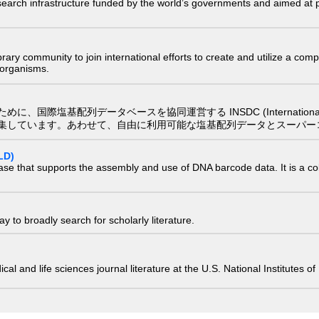
research infrastructure funded by the world’s governments and aimed a
e library community to join international efforts to create and utilize a 
) organisms.
配列データベースを協同運営する INSDC (International Nucleotide
集しています。あわせて、自由に利用可能な塩基配列データとスーパー
LD)
ase that supports the assembly and use of DNA barcode data. It is a col
 to broadly search for scholarly literature.
edical and life sciences journal literature at the U.S. National Institutes