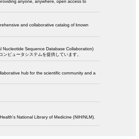
t providing anyone, anywhere, open access to
comprehensive and collaborative catalog of known
 Sequence Database Collaboration)
コンピュータシステムを提供しています。
laborative hub for the scientific community and a
 of Health's National Library of Medicine (NIH/NLM).