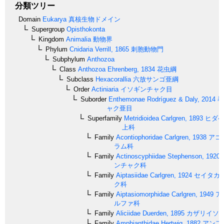
分類ツリー
Domain
Eukarya
真核生物ドメイン
Supergroup
Opisthokonta
Kingdom
Animalia
動物界
Phylum
Cnidaria
Verrill, 1865
刺胞動物門
Subphylum
Anthozoa
Class
Anthozoa
Ehrenberg, 1834
花虫綱
Subclass
Hexacorallia
六放サンゴ亜綱
Order
Actiniaria
イソギンチャク目
Suborder
Enthemonae
Rodríguez & Daly, 2014
尋
ャク亜目
Superfamily
Metridioidea
Carlgren, 1893
ヒダベ
上科
Family
Acontiophoridae
Carlgren, 1938
アコ
ラム科
Family
Actinoscyphiidae
Stephenson, 1920
ンチャク科
Family
Aiptasiidae
Carlgren, 1924
セイタカ
ク科
Family
Aiptasiomorphidae
Carlgren, 1949
ア
ルファ科
Family
Aliciidae
Duerden, 1895
カザリイソ
Family
Amphianthidae
Hertwig, 1882
アンフ