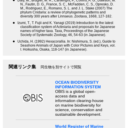
●
Daly, M., Brugler, M. R., Cartwright, P., Collins, A. G., Dawson, M.
N., Fautin, D. G., France, S. C., McFadden, C. S., Opresko, D.
M., Rodriguez, E., Romano, S. L. and J. L. Stake (2007) The
phylum Cnidaria: a review of phylogenetic patterns and
diversity 300 years after Linnaeus. Zootaxa, 1668, 127-182.
●
Izumi, T., T. Fujii and K. Yanagi (2019) Introduction to the latest
classification system of Actiniaria and proposals for Japanese
names of higher taxa. Taxa, Proceedings of the Japanese
Society of Systematic Zoology, 46, 54-63 (in Japanese).
●
Uchida, H. (1992) Hexacorallia. In: Nishimura, S. (ed.), Guide to
Seashore Animals of Japan with Color Pictures and Keys, vol.
I. Hoikusha, Osaka, 118-147 (in Japanese).
関連リンク集
同生物を別サイトで閲覧
OCEAN BIODIVERSITY
INFORMATION SYSTEM
OBIS is a global open-
access data and
information clearing-house
on marine biodiversity for
science, conservation and
sustainable development.
World Register of Marine