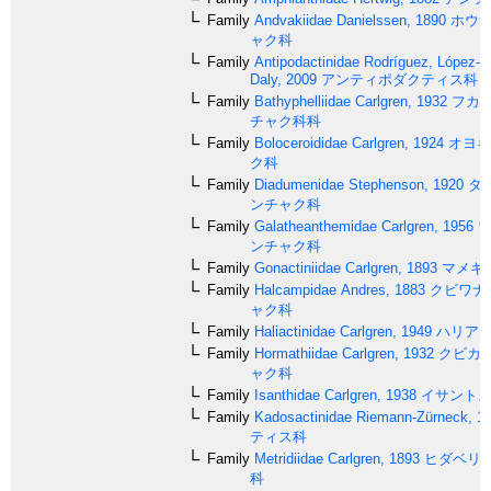
Family
Andvakiidae
Danielssen, 1890
ホウザ
ャク科
Family
Antipodactinidae
Rodríguez, López-G
Daly, 2009
アンティポダクティス科
Family
Bathyphelliidae
Carlgren, 1932
フカ
チャク科科
Family
Boloceroididae
Carlgren, 1924
オヨギ
ク科
Family
Diadumenidae
Stephenson, 1920
タ
ンチャク科
Family
Galatheanthemidae
Carlgren, 1956
ワ
ンチャク科
Family
Gonactiniidae
Carlgren, 1893
マメギ
Family
Halcampidae
Andres, 1883
クビワナ
ャク科
Family
Haliactinidae
Carlgren, 1949
ハリアク
Family
Hormathiidae
Carlgren, 1932
クビカ
ャク科
Family
Isanthidae
Carlgren, 1938
イサント
Family
Kadosactinidae
Riemann-Zürneck, 1
ティス科
Family
Metridiidae
Carlgren, 1893
ヒダベリ
科