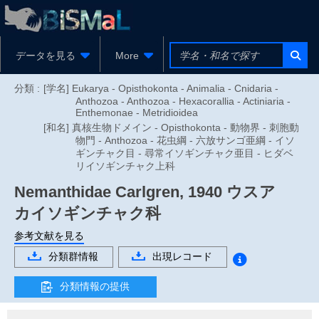
データを見る
More
分類 :
[学名] Eukarya - Opisthokonta - Animalia - Cnidaria -
Anthozoa - Anthozoa - Hexacorallia - Actiniaria -
Enthemonae - Metridioidea
[和名] 真核生物ドメイン - Opisthokonta - 動物界 - 刺胞動
物門 - Anthozoa - 花虫綱 - 六放サンゴ亜綱 - イソ
ギンチャク目 - 尋常イソギンチャク亜目 - ヒダベ
リイソギンチャク上科
Nemanthidae
Carlgren, 1940
ウスア
カイソギンチャク科
参考文献を見る
分類群情報
出現レコード
分類情報の提供