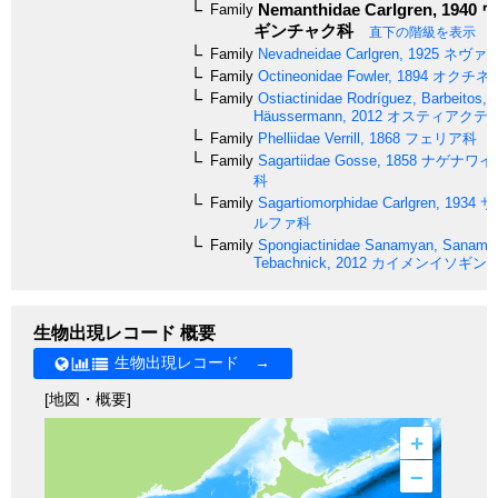
Nemanthidae
Carlgren, 1940
ウ
Family
ギンチャク科
直下の階級を表示
Family
Nevadneidae
Carlgren, 1925
ネヴァ
Family
Octineonidae
Fowler, 1894
オクチネ
Family
Ostiactinidae
Rodríguez, Barbeitos,
Häussermann, 2012
オスティアクテ
Family
Phelliidae
Verrill, 1868
フェリア科
Family
Sagartiidae
Gosse, 1858
ナゲナワイ
科
Family
Sagartiomorphidae
Carlgren, 1934
サ
ルファ科
Family
Spongiactinidae
Sanamyan, Sanamy
Tebachnick, 2012
カイメンイソギン
生物出現レコード 概要
生物出現レコード →
[地図・概要]
+
–