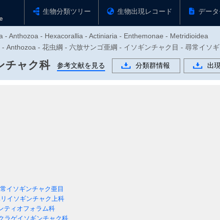
生物分類ツリー
生物出現レコード
データ
 - Anthozoa - Hexacorallia - Actiniaria - Enthemonae - Metridioidea
胞動物門 - Anthozoa - 花虫綱 - 六放サンゴ亜綱 - イソギンチャク目 -
ンチャク科
参考文献を見る
分類群情報
出
常イソギンチャク亜目
リイソギンチャク上科
ンティオフォラム科
クラゲイソギンチャク科