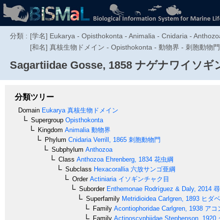
分類 :
[学名] Eukarya - Opisthokonta - Animalia - Cnidaria - Anthozoa
[和名] 真核生物ドメイン - Opisthokonta - 動物界 - 刺
Sagartiidae
Gosse, 1858
ナゲナワイソギ
分類ツリー
Domain
Eukarya
真核生物ドメイン
Supergroup
Opisthokonta
Kingdom
Animalia
動物界
Phylum
Cnidaria
Verrill, 1865
刺胞動物門
Subphylum
Anthozoa
Class
Anthozoa
Ehrenberg, 1834
花虫綱
Subclass
Hexacorallia
六放サンゴ亜綱
Order
Actiniaria
イソギンチャク目
Suborder
Enthemonae
Rodríguez & Daly, 2014
尋
Superfamily
Metridioidea
Carlgren, 1893
ヒダベ
Family
Acontiophoridae
Carlgren, 1938
アコ
Family
Actinoscyphiidae
Stephenson, 1920