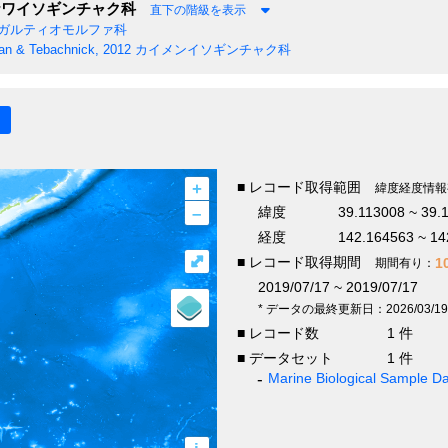
ワイソギンチャク科
直下の階級を表示
ガルティオモルファ科
n & Tebachnick, 2012
カイメンイソギンチャク科
+
■ レコード取得範囲
緯度経度情報
–
緯度
39.113008 ~ 39.
経度
142.164563 ~ 14
⤢
■ レコード取得期間
1
期間有り：
2019/07/17 ~ 2019/07/17
* データの最終更新日：2026/03/19
■ レコード数
1 件
■ データセット
1 件
Marine Biological Sample 