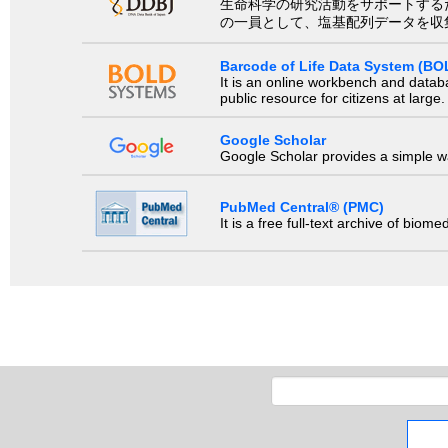
生命科学の研究活動をサポートするために、国際塩基
の一員として、塩基配列データを収
Barcode of Life Data System (BO
It is an online workbench and datab
public resource for citizens at large.
Google Scholar
Google Scholar provides a simple way
PubMed Central® (PMC)
It is a free full-text archive of biom