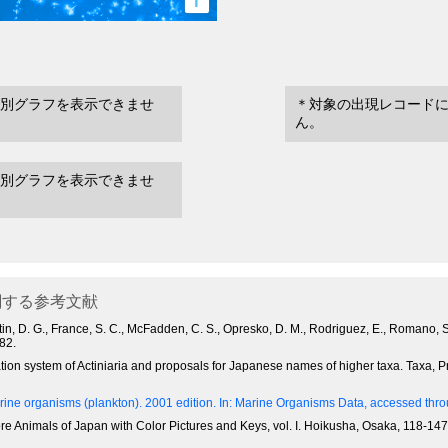
i
別グラフを表示できませ
＊対象の出現レコード
ん。
別グラフを表示できませ
する参考文献
Fautin, D. G., France, S. C., McFadden, C. S., Opresko, D. M., Rodriguez, E., Romano,
82.
ification system of Actiniaria and proposals for Japanese names of higher taxa. Taxa
ine organisms (plankton). 2001 edition.
In: Marine Organisms Data, accessed throu
ore Animals of Japan with Color Pictures and Keys, vol. I. Hoikusha, Osaka, 118-147