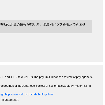
に有効な水温の情報が無い為、水温別グラフを表示できませ
 S. L. and J. L. Stake (2007) The phylum Cnidaria: a review of phylogenetic
, Proceedings of the Japanese Society of Systematic Zoology, 46, 54-63 (in
gh http://www.jodc.go.jp/data/biology.html.
 (in Japanese).