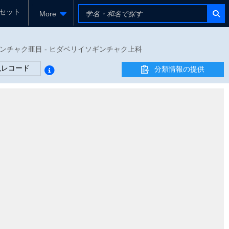
セット
More
 尋常イソギンチャク亜目 - ヒダベリイソギンチャク上科
現レコード
分類情報の提供