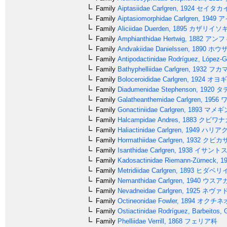
Family
Aiptasiidae
Carlgren, 1924
セイタカ
Family
Aiptasiomorphidae
Carlgren, 1949
ア
Family
Aliciidae
Duerden, 1895
カザリイソ
Family
Amphianthidae
Hertwig, 1882
アンフ
Family
Andvakiidae
Danielssen, 1890
ホウザ
Family
Antipodactinidae
Rodríguez, López-G
Family
Bathyphelliidae
Carlgren, 1932
フカマ
Family
Boloceroididae
Carlgren, 1924
オヨギ
Family
Diadumenidae
Stephenson, 1920
タ
Family
Galatheanthemidae
Carlgren, 1956
ワ
Family
Gonactiniidae
Carlgren, 1893
マメギ
Family
Halcampidae
Andres, 1883
クビワナ
Family
Haliactinidae
Carlgren, 1949
ハリアク
Family
Hormathiidae
Carlgren, 1932
クビカ
Family
Isanthidae
Carlgren, 1938
イサント
Family
Kadosactinidae
Riemann-Zürneck, 1
Family
Metridiidae
Carlgren, 1893
ヒダベリ
Family
Nemanthidae
Carlgren, 1940
ウスア
Family
Nevadneidae
Carlgren, 1925
ネヴァ
Family
Octineonidae
Fowler, 1894
オクチネ
Family
Ostiactinidae
Rodríguez, Barbeitos,
Family
Phelliidae
Verrill, 1868
フェリア科