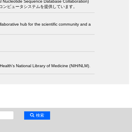
 Sequence Database Collaboration)
コンピュータシステムを提供しています。
laborative hub for the scientific community and a
 of Health's National Library of Medicine (NIH/NLM).
検索