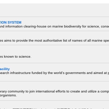
TION SYSTEM
nd information clearing-house on marine biodiversity for science, con
 aims to provide the most authoritative list of names of all marine spec
ies known to science.
cility
research infrastructure funded by the world’s governments and aimed a
e library community to join international efforts to create and utilize a 
) organisms.