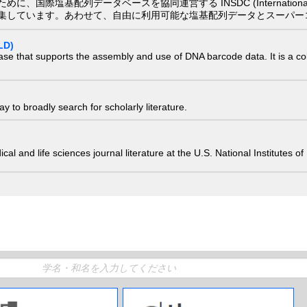
配列データベースを協同運営する INSDC (International Nucleotide
集しています。あわせて、自由に利用可能な塩基配列データとスーパー
LD)
ase that supports the assembly and use of DNA barcode data. It is a col
 to broadly search for scholarly literature.
edical and life sciences journal literature at the U.S. National Institutes