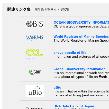
関連リンク集
同生物を別サイトで閲覧
OCEAN BIODIVERSITY INFORMA
OBIS is a global open-access data a
World Register of Marine Species
The World Register of Marine Species
encyclopedia of life
Information and pictures of all spec
Global Biodiversity Information Fa
It is an international network and 
data about all types of life on Earth.
uBio
It is an initiative within the scienc
names of all living (and once-living
DNA Data Bank of Japan