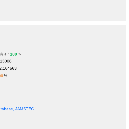
100
有り：
%
113008
2.164563
00
%
Database, JAMSTEC