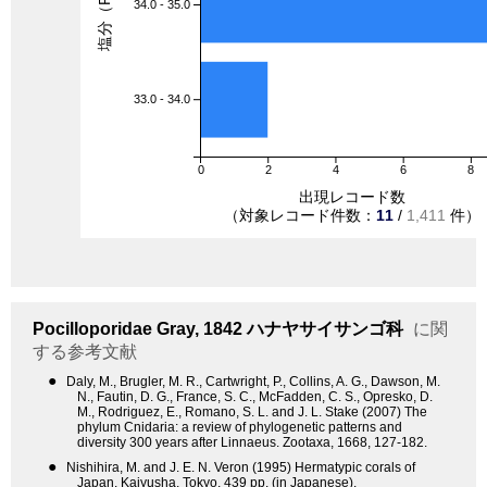
塩分（PSU）
34.0 - 35.0
33.0 - 34.0
0
2
4
6
8
出現レコード数
（対象レコード件数：
11
/
1,411
件）
Pocilloporidae
Gray, 1842
ハナヤサイサンゴ科
に関
する参考文献
●
Daly, M., Brugler, M. R., Cartwright, P., Collins, A. G., Dawson, M.
N., Fautin, D. G., France, S. C., McFadden, C. S., Opresko, D.
M., Rodriguez, E., Romano, S. L. and J. L. Stake (2007) The
phylum Cnidaria: a review of phylogenetic patterns and
diversity 300 years after Linnaeus. Zootaxa, 1668, 127-182.
●
Nishihira, M. and J. E. N. Veron (1995) Hermatypic corals of
Japan. Kaiyusha, Tokyo, 439 pp. (in Japanese).