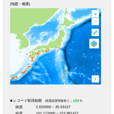
[地図・概要]
+
–
⤢
i
■ レコード取得範囲
100
緯度経度情報有り：
%
緯度
2.825000 ~ 35.03157
経度
101.172000 ~ 153.981427