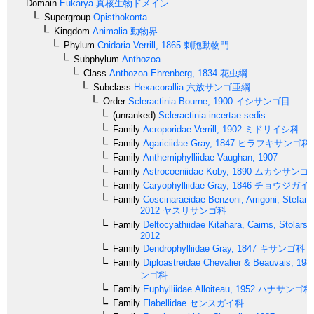
Domain
Eukarya
真核生物ドメイン
Supergroup
Opisthokonta
Kingdom
Animalia
動物界
Phylum
Cnidaria
Verrill, 1865
刺胞動物門
Subphylum
Anthozoa
Class
Anthozoa
Ehrenberg, 1834
花虫綱
Subclass
Hexacorallia
六放サンゴ亜綱
Order
Scleractinia
Bourne, 1900
イシサンゴ目
(unranked)
Scleractinia incertae sedis
Family
Acroporidae
Verrill, 1902
ミドリイシ科
Family
Agariciidae
Gray, 1847
ヒラフキサンゴ科
Family
Anthemiphylliidae
Vaughan, 1907
Family
Astrocoeniidae
Koby, 1890
ムカシサンゴ
Family
Caryophylliidae
Gray, 1846
チョウジガイ
Family
Coscinaraeidae
Benzoni, Arrigoni, Stefani 
2012
ヤスリサンゴ科
Family
Deltocyathiidae
Kitahara, Cairns, Stolarski
2012
Family
Dendrophylliidae
Gray, 1847
キサンゴ科
Family
Diploastreidae
Chevalier & Beauvais, 198
ンゴ科
Family
Euphylliidae
Alloiteau, 1952
ハナサンゴ科
Family
Flabellidae
センスガイ科