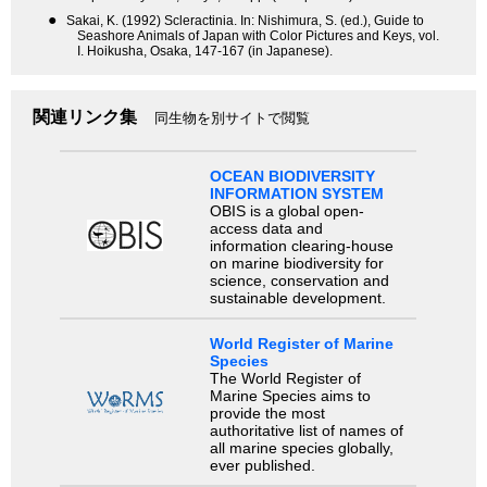
●
Sakai, K. (1992) Scleractinia. In: Nishimura, S. (ed.), Guide to
Seashore Animals of Japan with Color Pictures and Keys, vol.
I. Hoikusha, Osaka, 147-167 (in Japanese).
関連リンク集
同生物を別サイトで閲覧
OCEAN BIODIVERSITY
INFORMATION SYSTEM
OBIS is a global open-
access data and
information clearing-house
on marine biodiversity for
science, conservation and
sustainable development.
World Register of Marine
Species
The World Register of
Marine Species aims to
provide the most
authoritative list of names of
all marine species globally,
ever published.