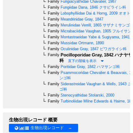
Family
Fungiacyathidae
Chavalier, 1987
Family
Fungiidae
Dana, 1846
クサビライシ科
Family
Lobophylliidae
Dai & Horng, 2009
オオト
Family
Meandrinidae
Gray, 1847
Family
Merulinidae
Verrill, 1865
サザナミサンゴ
Family
Micrabaciidae
Vaughan, 1905
フルイサン
Family
Montastraeidae
Yabe & Sugiyama, 1941
Family
Mussidae
Ortmann, 1890
Family
Oculinidae
Gray, 1847
ビワガライシ科
Pocilloporidae
Gray, 1842
ハナヤサ
Family
科
直下の階級を表示
Family
Poritidae
Gray, 1842
ハマサンゴ科
Family
Psammocoridae
Chevalier & Beauvais, 1
ンゴ科
Family
Siderastreidae
Vaughan & Wells, 1943
ニ
ゴ科
Family
Stenocyathidae
Stolarski, 2000
Family
Turbinoliidae
Milne Edwards & Haime, 18
生物出現レコード 概要
生物出現レコード →