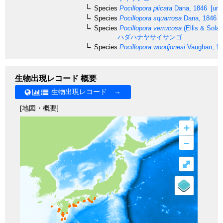
Species
Pocillopora plicata
Dana, 1846
[unc
Species
Pocillopora squarrosa
Dana, 1846
[
Species
Pocillopora verrucosa
(Ellis & Solan
ハダハナヤサイサンゴ
Species
Pocillopora woodjonesi
Vaughan, 1
生物出現レコード 概要
生物出現レコード →
[地図・概要]
+
–
⤢