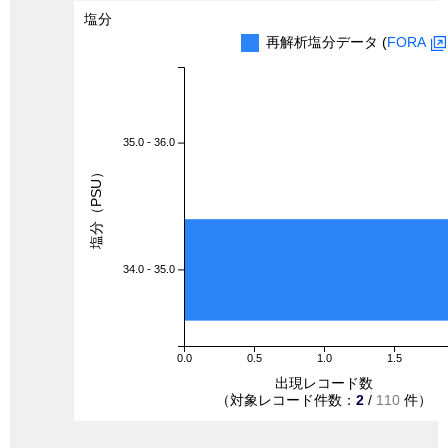
塩分
再解析塩分データ (
FORA
35.0 - 36.0
塩分（PSU）
34.0 - 35.0
0.0
0.5
1.0
1.5
出現レコード数
（対象レコード件数：
2
/
110
件）