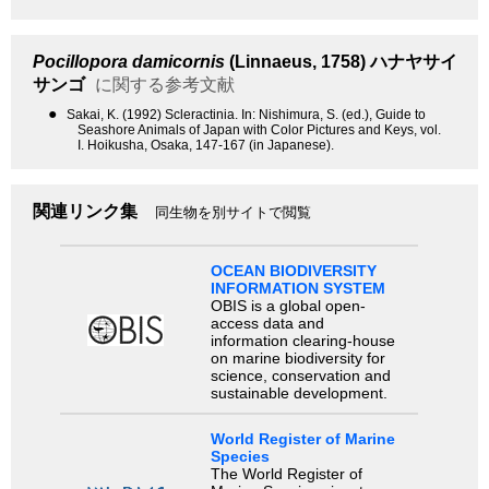
Pocillopora damicornis
(Linnaeus, 1758)
ハナヤサイ
サンゴ
に関する参考文献
●
Sakai, K. (1992) Scleractinia. In: Nishimura, S. (ed.), Guide to
Seashore Animals of Japan with Color Pictures and Keys, vol.
I. Hoikusha, Osaka, 147-167 (in Japanese).
関連リンク集
同生物を別サイトで閲覧
OCEAN BIODIVERSITY
INFORMATION SYSTEM
OBIS is a global open-
access data and
information clearing-house
on marine biodiversity for
science, conservation and
sustainable development.
World Register of Marine
Species
The World Register of