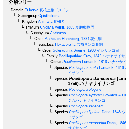
分類ツリー
Domain
Eukarya
真核生物ドメイン
Supergroup
Opisthokonta
Kingdom
Animalia
動物界
Phylum
Cnidaria
Verrill, 1865
刺胞動物門
Subphylum
Anthozoa
Class
Anthozoa
Ehrenberg, 1834
花虫綱
Subclass
Hexacorallia
六放サンゴ亜綱
Order
Scleractinia
Bourne, 1900
イシサンゴ目
Family
Pocilloporidae
Gray, 1842
ハナヤサイサン
Genus
Pocillopora
Lamarck, 1816
ハナヤサイ
Species
Pocillopora acuta
Lamarck, 1816
ホ
イサンゴ
Pocillopora damicornis
(Linn
Species
1758)
ハナヤサイサンゴ
Species
Pocillopora elegans
Species
Pocillopora eydouxi
Edwards & Hai
ジカハナヤサイサンゴ
Species
Pocillopora kelleheri
Species
Pocillopora ligulata
Dana, 1846
ウス
イサンゴ
Species
Pocillopora meandrina
Dana, 1846
サイサンゴ