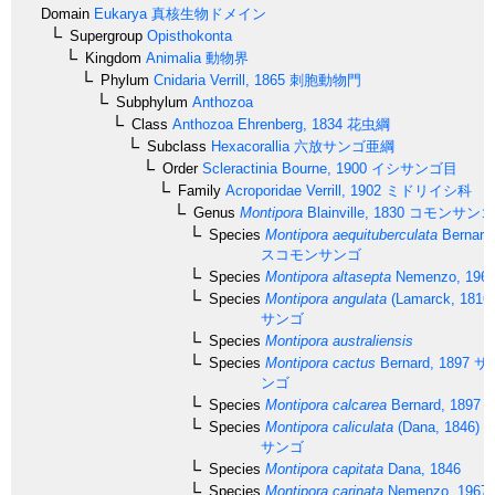
Domain
Eukarya
真核生物ドメイン
Supergroup
Opisthokonta
Kingdom
Animalia
動物界
Phylum
Cnidaria
Verrill, 1865
刺胞動物門
Subphylum
Anthozoa
Class
Anthozoa
Ehrenberg, 1834
花虫綱
Subclass
Hexacorallia
六放サンゴ亜綱
Order
Scleractinia
Bourne, 1900
イシサンゴ目
Family
Acroporidae
Verrill, 1902
ミドリイシ科
Genus
Montipora
Blainville, 1830
コモンサンゴ
Species
Montipora aequituberculata
Bernard
スコモンサンゴ
Species
Montipora altasepta
Nemenzo, 196
Species
Montipora angulata
(Lamarck, 1816)
サンゴ
Species
Montipora australiensis
Species
Montipora cactus
Bernard, 1897
サ
ンゴ
Species
Montipora calcarea
Bernard, 1897
Species
Montipora caliculata
(Dana, 1846)
コ
サンゴ
Species
Montipora capitata
Dana, 1846
Species
Montipora carinata
Nemenzo, 1967