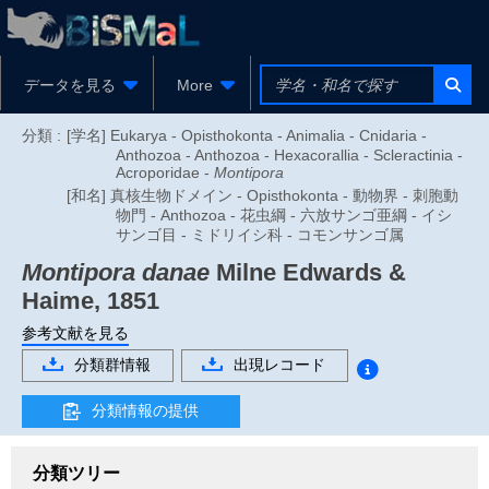
データを見る
More
分類 :
[学名] Eukarya - Opisthokonta - Animalia - Cnidaria -
Anthozoa - Anthozoa - Hexacorallia - Scleractinia -
Acroporidae -
Montipora
[和名] 真核生物ドメイン - Opisthokonta - 動物界 - 刺胞動
物門 - Anthozoa - 花虫綱 - 六放サンゴ亜綱 - イシ
サンゴ目 - ミドリイシ科 - コモンサンゴ属
Montipora danae
Milne Edwards &
Haime, 1851
参考文献を見る
分類群情報
出現レコード
分類情報の提供
分類ツリー