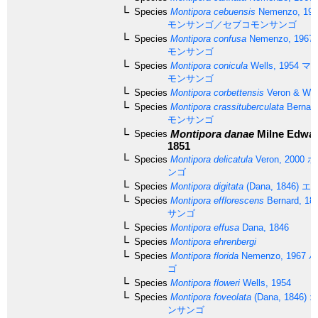
Species
Montipora cebuensis
Nemenzo, 197
モンサンゴ／セブコモンサンゴ
Species
Montipora confusa
Nemenzo, 1967
モンサンゴ
Species
Montipora conicula
Wells, 1954
マル
モンサンゴ
Species
Montipora corbettensis
Veron & Wal
Species
Montipora crassituberculata
Bernard
モンサンゴ
Montipora danae
Milne Edwar
Species
1851
Species
Montipora delicatula
Veron, 2000
ホ
ンゴ
Species
Montipora digitata
(Dana, 1846)
エダ
Species
Montipora efflorescens
Bernard, 18
サンゴ
Species
Montipora effusa
Dana, 1846
Species
Montipora ehrenbergi
Species
Montipora florida
Nemenzo, 1967
ハ
ゴ
Species
Montipora floweri
Wells, 1954
Species
Montipora foveolata
(Dana, 1846)
オ
ンサンゴ