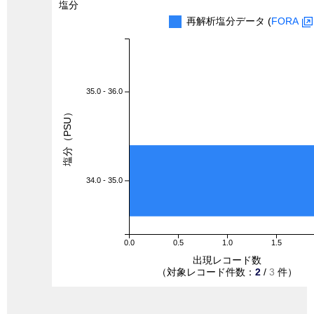
塩分
再解析塩分データ (
FORA
35.0 - 36.0
塩分（PSU）
34.0 - 35.0
0.0
0.5
1.0
1.5
出現レコード数
（対象レコード件数：
2
/
3
件）