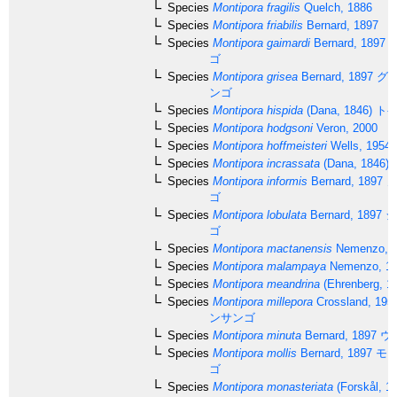
Species
Montipora fragilis
Quelch, 1886
Species
Montipora friabilis
Bernard, 1897
Species
Montipora gaimardi
Bernard, 1897
ゴ
Species
Montipora grisea
Bernard, 1897
グリ
ンゴ
Species
Montipora hispida
(Dana, 1846)
トゲ
Species
Montipora hodgsoni
Veron, 2000
Species
Montipora hoffmeisteri
Wells, 1954
Species
Montipora incrassata
(Dana, 1846)
Species
Montipora informis
Bernard, 1897
ノ
ゴ
Species
Montipora lobulata
Bernard, 1897
ジ
ゴ
Species
Montipora mactanensis
Nemenzo, 
Species
Montipora malampaya
Nemenzo, 1
Species
Montipora meandrina
(Ehrenberg, 1
Species
Montipora millepora
Crossland, 195
ンサンゴ
Species
Montipora minuta
Bernard, 1897
ウ
Species
Montipora mollis
Bernard, 1897
モリ
ゴ
Species
Montipora monasteriata
(Forskål, 1