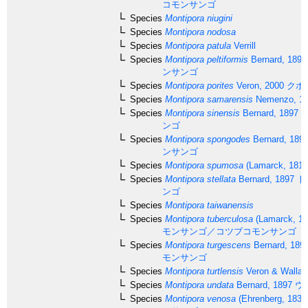
コモンサンゴ
Species
Montipora niugini
Species
Montipora nodosa
Species
Montipora patula
Verrill
Species
Montipora peltiformis
Bernard, 1897
ンサンゴ
Species
Montipora porites
Veron, 2000
クボ
Species
Montipora samarensis
Nemenzo, 1
Species
Montipora sinensis
Bernard, 1897
ナ
ンゴ
Species
Montipora spongodes
Bernard, 189
ンサンゴ
Species
Montipora spumosa
(Lamarck, 1816
Species
Montipora stellata
Bernard, 1897
ト
ンゴ
Species
Montipora taiwanensis
Species
Montipora tuberculosa
(Lamarck, 18
モンサンゴ／コツブコモンサンゴ
Species
Montipora turgescens
Bernard, 189
モンサンゴ
Species
Montipora turtlensis
Veron & Wallac
Species
Montipora undata
Bernard, 1897
ウ
Species
Montipora venosa
(Ehrenberg, 1834