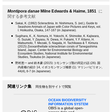
Montipora danae
Milne Edwards & Haime, 1851
に
関する参考文献
●
Sakai, K. (1992) Scleractinia. In: Nishimura, S. (ed.), Guide to
Seashore Animals of Japan with Color Pictures and Keys, vol.
I. Hoikusha, Osaka, 147-167 (in Japanese).
●
Sugihara, K., K. Nomura, H. Yokochi, K. Shimoike, K. Kajiwara,
G. Suzuki, Y. Zayasu, N. Dewa, H. Fukami, Y. F. Kitano, H.
Matsumoto, T. Mezaki, S. Nagata, H. Tachikawa & T. Kimura
(2015) Zooxanthellate scleractinian corals of Tanegashima
Island, Japan. Center for Environmental Biology and
Ecosystem Studies, National Institute for Environmental
Studies, Tsukuba (in Japanese).
●
野村恵一 and 鈴木豪 (2015) コモンサンゴ類の同定の話 (26). 国
内産種の紹介 14, イボコモンサンゴ種群 (1). マリンパビリオン,
44(4), 6-7 (in Japanese).
関連リンク集
同生物を別サイトで閲覧
OCEAN BIODIVERSITY
INFORMATION SYSTEM
OBIS is a global open-
access data and