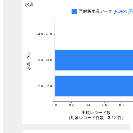
水温
再解析水温データ (
FORA
24.0 - 25.0
水温（℃）
23.0 - 24.0
22.0 - 23.0
0.0
0.2
0.4
0.6
0.8
出現レコード数
（対象レコード件数：
2
/
3
件）