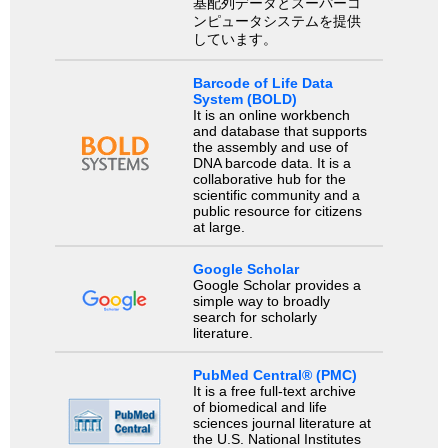
基配列データとスーパーコ
ンピュータシステムを提供
しています。
Barcode of Life Data
System (BOLD)
It is an online workbench
and database that supports
the assembly and use of
DNA barcode data. It is a
collaborative hub for the
scientific community and a
public resource for citizens
at large.
Google Scholar
Google Scholar provides a
simple way to broadly
search for scholarly
literature.
PubMed Central® (PMC)
It is a free full-text archive
of biomedical and life
sciences journal literature at
the U.S. National Institutes