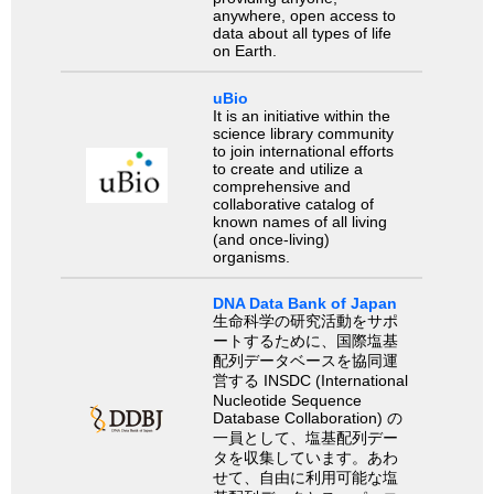
anywhere, open access to
data about all types of life
on Earth.
uBio
It is an initiative within the
science library community
to join international efforts
to create and utilize a
comprehensive and
collaborative catalog of
known names of all living
(and once-living)
organisms.
DNA Data Bank of Japan
生命科学の研究活動をサポ
ートするために、国際塩基
配列データベースを協同運
営する INSDC (International
Nucleotide Sequence
Database Collaboration) の
一員として、塩基配列デー
タを収集しています。あわ
せて、自由に利用可能な塩