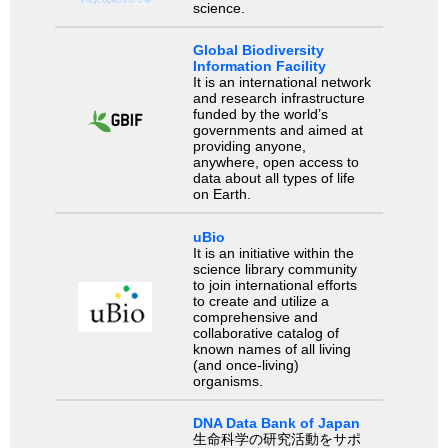
science.
Global Biodiversity
Information Facility
It is an international network
and research infrastructure
funded by the world’s
governments and aimed at
providing anyone,
anywhere, open access to
data about all types of life
on Earth.
uBio
It is an initiative within the
science library community
to join international efforts
to create and utilize a
comprehensive and
collaborative catalog of
known names of all living
(and once-living)
organisms.
DNA Data Bank of Japan
生命科学の研究活動をサポ