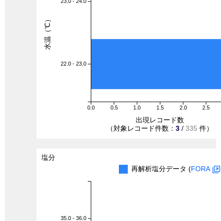
23.0 - 24.0
水温（℃）
22.0 - 23.0
0.0
0.5
1.0
1.5
2.0
2.5
出現レコード数
（対象レコード件数：
3
/
335
件）
塩分
再解析塩分データ (
FORA
35.0 - 36.0