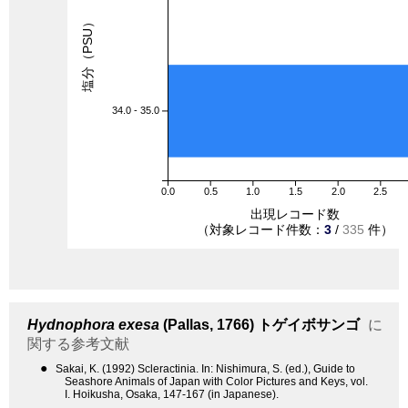
塩分（PSU）
34.0 - 35.0
0.0
0.5
1.0
1.5
2.0
2.5
出現レコード数
（対象レコード件数：
3
/
335
件）
Hydnophora exesa
(Pallas, 1766)
トゲイボサンゴ
に
関する参考文献
●
Sakai, K. (1992) Scleractinia. In: Nishimura, S. (ed.), Guide to
Seashore Animals of Japan with Color Pictures and Keys, vol.
I. Hoikusha, Osaka, 147-167 (in Japanese).