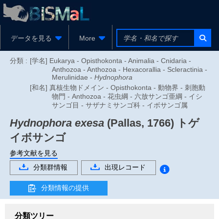
データを見る
More
分類 :
[学名] Eukarya - Opisthokonta - Animalia - Cnidaria -
Anthozoa - Anthozoa - Hexacorallia - Scleractinia -
Merulinidae -
Hydnophora
[和名] 真核生物ドメイン - Opisthokonta - 動物界 - 刺胞動
物門 - Anthozoa - 花虫綱 - 六放サンゴ亜綱 - イシ
サンゴ目 - サザナミサンゴ科 - イボサンゴ属
Hydnophora exesa
(Pallas, 1766)
トゲ
イボサンゴ
参考文献を見る
分類群情報
出現レコード
分類情報の提供
分類ツリー