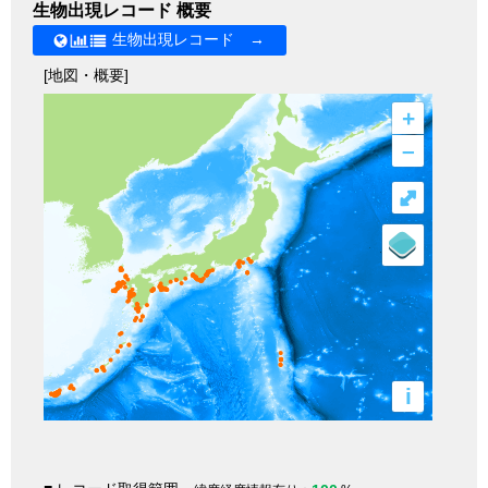
生物出現レコード 概要
生物出現レコード →
[地図・概要]
+
–
⤢
i