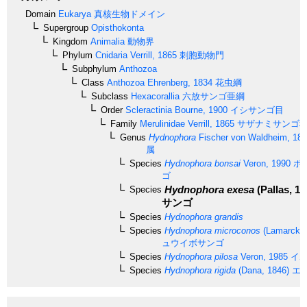
Domain
Eukarya
真核生物ドメイン
Supergroup
Opisthokonta
Kingdom
Animalia
動物界
Phylum
Cnidaria
Verrill, 1865
刺胞動物門
Subphylum
Anthozoa
Class
Anthozoa
Ehrenberg, 1834
花虫綱
Subclass
Hexacorallia
六放サンゴ亜綱
Order
Scleractinia
Bourne, 1900
イシサンゴ目
Family
Merulinidae
Verrill, 1865
サザナミサンゴ
Genus
Hydnophora
Fischer von Waldheim, 18
属
Species
Hydnophora bonsai
Veron, 1990
ボ
ゴ
Hydnophora exesa
(Pallas, 17
Species
サンゴ
Species
Hydnophora grandis
Species
Hydnophora microconos
(Lamarck, 
ュウイボサンゴ
Species
Hydnophora pilosa
Veron, 1985
イボ
Species
Hydnophora rigida
(Dana, 1846)
エ