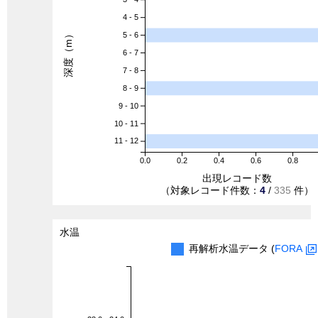
4 - 5
深度（m）
5 - 6
6 - 7
7 - 8
8 - 9
9 - 10
10 - 11
11 - 12
0.0
0.2
0.4
0.6
0.8
出現レコード数
（対象レコード件数：
4
/
335
件）
水温
再解析水温データ (
FORA