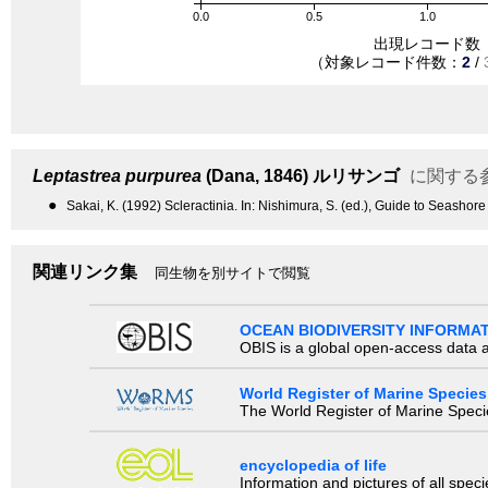
0.0
0.5
1.0
出現レコード数
（対象レコード件数：
2
/
Leptastrea purpurea
(Dana, 1846)
ルリサンゴ
に関する
●
Sakai, K. (1992) Scleractinia. In: Nishimura, S. (ed.), Guide to Seashor
関連リンク集
同生物を別サイトで閲覧
OCEAN BIODIVERSITY INFORMA
OBIS is a global open-access data a
World Register of Marine Species
The World Register of Marine Species
encyclopedia of life
Information and pictures of all spec