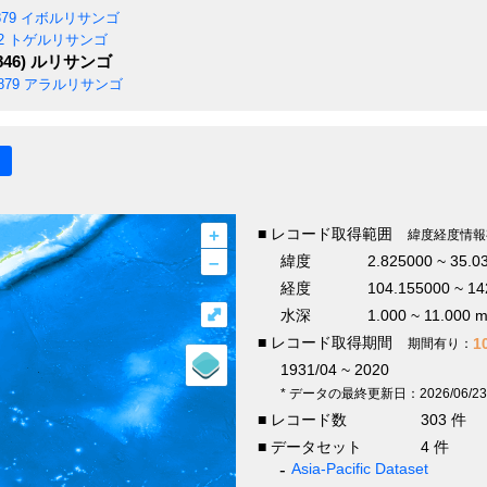
879
イボルリサンゴ
2
トゲルリサンゴ
846)
ルリサンゴ
879
アラルリサンゴ
+
■ レコード取得範囲
緯度経度情報
–
緯度
2.825000 ~ 35.0
経度
104.155000 ~ 14
⤢
水深
1.000 ~ 11.000 
■ レコード取得期間
1
期間有り：
1931/04 ~ 2020
* データの最終更新日：2026/06/23
■ レコード数
303 件
■ データセット
4 件
Asia-Pacific Dataset