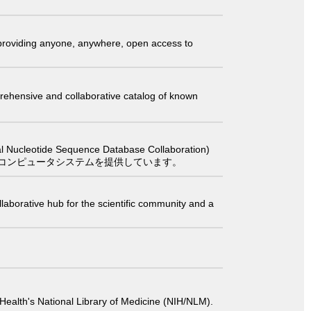
t providing anyone, anywhere, open access to
comprehensive and collaborative catalog of known
 Sequence Database Collaboration)
コンピュータシステムを提供しています。
laborative hub for the scientific community and a
 of Health's National Library of Medicine (NIH/NLM).