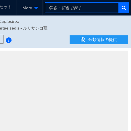
セット
More
Leptastrea
ertae sedis - ルリサンゴ属
分類情報の提供