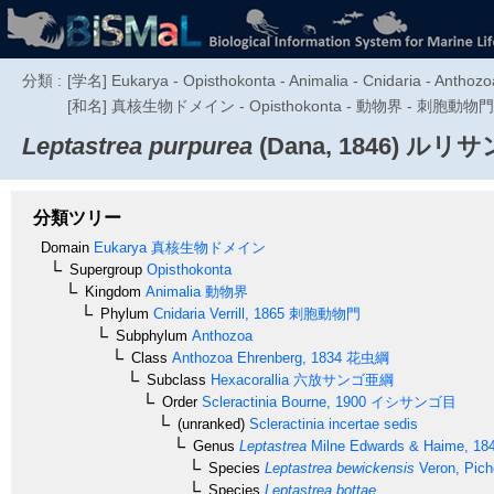
分類 :
[学名] Eukarya - Opisthokonta - Animalia - Cnidaria - Anthozoa 
[和名] 真核生物ドメイン - Opisthokonta - 動物界 - 刺胞動物門 - 
Leptastrea purpurea
(Dana, 1846)
ルリサ
分類ツリー
Domain
Eukarya
真核生物ドメイン
Supergroup
Opisthokonta
Kingdom
Animalia
動物界
Phylum
Cnidaria
Verrill, 1865
刺胞動物門
Subphylum
Anthozoa
Class
Anthozoa
Ehrenberg, 1834
花虫綱
Subclass
Hexacorallia
六放サンゴ亜綱
Order
Scleractinia
Bourne, 1900
イシサンゴ目
(unranked)
Scleractinia incertae sedis
Genus
Leptastrea
Milne Edwards & Haime, 18
Species
Leptastrea bewickensis
Veron, Pich
Species
Leptastrea bottae