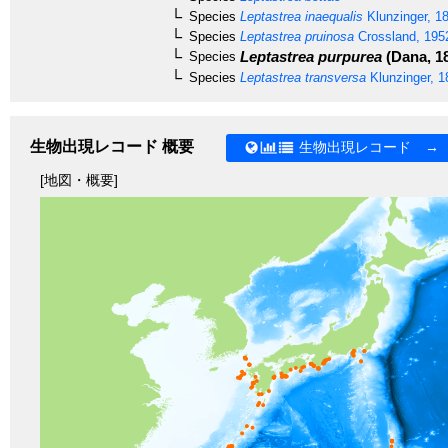
Species
Leptastrea inaequalis
Klunzinger, 1
Species
Leptastrea pruinosa
Crossland, 195
Leptastrea purpurea
(Dana, 1
Species
Species
Leptastrea transversa
Klunzinger, 1
生物出現レコード 概要
生物出現レコード →
[地図・概要]