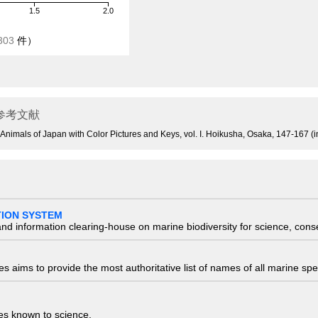
1.5
2.0
303
件）
参考文献
e Animals of Japan with Color Pictures and Keys, vol. I. Hoikusha, Osaka, 147-167 (
TION SYSTEM
nd information clearing-house on marine biodiversity for science, con
 aims to provide the most authoritative list of names of all marine spec
ies known to science.