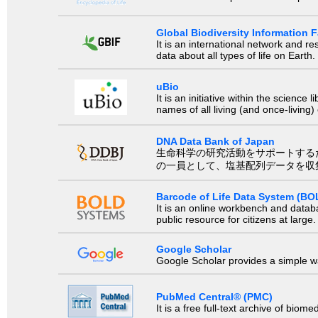
Global Biodiversity Information Fa
It is an international network and 
data about all types of life on Earth.
uBio
It is an initiative within the scienc
names of all living (and once-living
DNA Data Bank of Japan
生命科学の研究活動をサポートするために、国際塩基
の一員として、塩基配列データを収
Barcode of Life Data System (BO
It is an online workbench and datab
public resource for citizens at large.
Google Scholar
Google Scholar provides a simple way
PubMed Central® (PMC)
It is a free full-text archive of biom