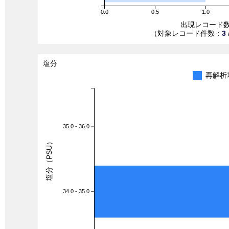
0.0
0.5
1.0
出現レコード
（対象レコード件数：
3
塩分
再解析
35.0 - 36.0
塩分（PSU）
34.0 - 35.0