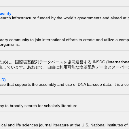
cility
research infrastructure funded by the world’s governments and aimed a
e library community to join international efforts to create and utilize a 
) organisms.
配列データベースを協同運営する INSDC (International Nucleotide
集しています。あわせて、自由に利用可能な塩基配列データとスーパー
LD)
ase that supports the assembly and use of DNA barcode data. It is a col
 to broadly search for scholarly literature.
edical and life sciences journal literature at the U.S. National Institutes