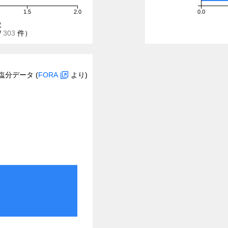
1.5
2.0
0.0
数
/
303
件）
塩分データ (
FORA
より)