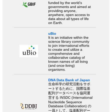
funded by the world’s
governments and aimed at
providing anyone,
anywhere, open access to
data about all types of life
on Earth.
uBio
It is an initiative within the
science library community
to join international efforts
to create and utilize a
comprehensive and
collaborative catalog of
known names of all living
(and once-living)
organisms.
DNA Data Bank of Japan
生命科学の研究活動をサポ
ートするために、国際塩基
配列データベースを協同運
営する INSDC (International
Nucleotide Sequence
Database Collaboration) の
一員として、塩基配列デー