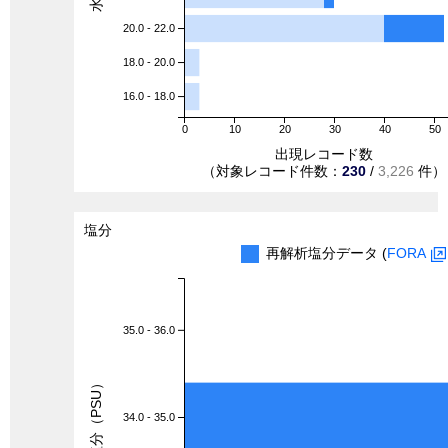
20.0 - 22.0
18.0 - 20.0
16.0 - 18.0
0
10
20
30
40
50
出現レコード数
（対象レコード件数：
230
/
3,226
件）
塩分
再解析塩分データ (
FORA
35.0 - 36.0
塩分（PSU）
34.0 - 35.0