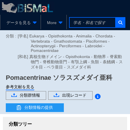
データを見る
More
分類 :
[学名] Eukarya - Opisthokonta - Animalia - Chordata -
Vertebrata - Gnathostomata - Pisciformes -
Actinopterygii - Perciformes - Labroidei -
Pomacentridae
[和名] 真核生物ドメイン - Opisthokonta - 動物界 - 脊索動
物門 - 脊椎動物亜門 - 有顎上綱 - 魚類 - 条鰭綱 - ス
ズキ目 - ベラ亜目 - スズメダイ科
Pomacentrinae
ソラスズメダイ亜科
参考文献を見る
分類群情報
出現レコード
分類情報の提供
分類ツリー