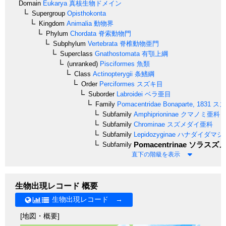
Domain
Eukarya
真核生物ドメイン
Supergroup
Opisthokonta
Kingdom
Animalia
動物界
Phylum
Chordata
脊索動物門
Subphylum
Vertebrata
脊椎動物亜門
Superclass
Gnathostomata
有顎上綱
(unranked)
Pisciformes
魚類
Class
Actinopterygii
条鰭綱
Order
Perciformes
スズキ目
Suborder
Labroidei
ベラ亜目
Family
Pomacentridae
Bonaparte, 1831
スズ
Subfamily
Amphiprioninae
クマノミ亜科
Subfamily
Chrominae
スズメダイ亜科
Subfamily
Lepidozyginae
ハナダイダマシ
Pomacentrinae
ソラスズメ
Subfamily
直下の階級を表示
生物出現レコード 概要
生物出現レコード →
[地図・概要]