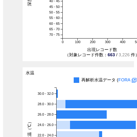
40 - 45
45 - 50
50 - 55
55 - 60
60 - 65
65 - 70
70 - 75
0
100
200
300
400
5
出現レコード数
（対象レコード件数：
663
/
3,226
件
水温
再解析水温データ (
FORA
30.0 - 32.0
28.0 - 30.0
26.0 - 28.0
水温（℃）
24.0 - 26.0
22.0 - 24.0