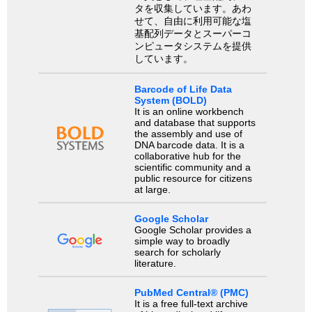
タを収集しています。あわ
せて、自由に利用可能な塩
基配列データとスーパーコ
ンピュータシステムを提供
しています。
Barcode of Life Data
System (BOLD)
It is an online workbench
and database that supports
the assembly and use of
DNA barcode data. It is a
collaborative hub for the
scientific community and a
public resource for citizens
at large.
Google Scholar
Google Scholar provides a
simple way to broadly
search for scholarly
literature.
PubMed Central® (PMC)
It is a free full-text archive