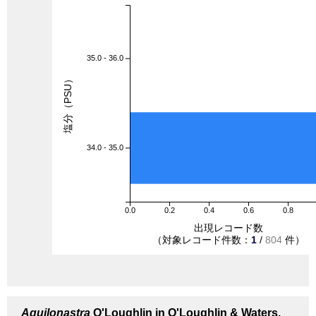
35.0 - 36.0
塩分（PSU）
34.0 - 35.0
0.0
0.2
0.4
0.6
0.8
出現レコード数
（対象レコード件数：
1
/
804
件）
Aquilonastra
O'Loughlin in O'Loughlin & Waters,