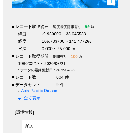
i
■ レコード取得範囲
99
緯度経度情報有り：
%
緯度
-9.950000 ~ 38.645533
経度
105.783700 ~ 141.477265
水深
0.000 ~ 25.000 m
■ レコード取得期間
100
期間有り：
%
1980/02/17 ~ 2020/06/21
* データの最終更新日：2026/04/23
■ レコード数
804 件
■ データセット
9 件
Asia-Pacific Dataset
全て表示
[環境情報]
深度