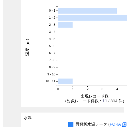
0 - 1
1 - 2
2 - 3
3 - 4
深度（m）
4 - 5
5 - 6
6 - 7
7 - 8
8 - 9
9 - 10
10 - 11
0
1
2
3
4
出現レコード数
（対象レコード件数：
11
/
804
件）
水温
再解析水温データ (
FORA