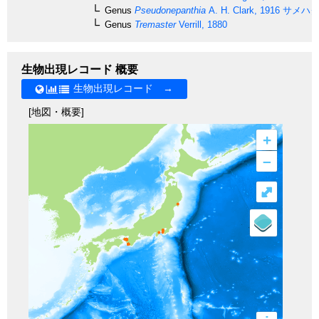
Genus
Pseudonepanthia
A. H. Clark, 1916
サメハダ
Genus
Tremaster
Verrill, 1880
生物出現レコード 概要
生物出現レコード →
[地図・概要]
+
–
⤢