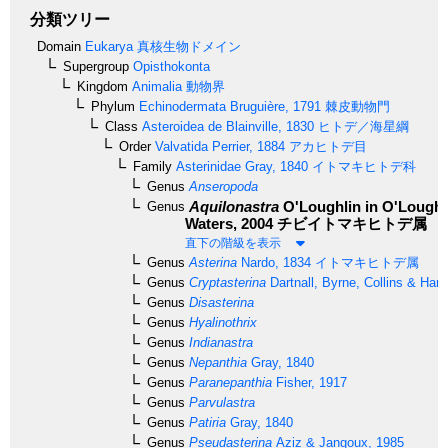
分類ツリー
Domain
Eukarya
真核生物ドメイン
Supergroup
Opisthokonta
Kingdom
Animalia
動物界
Phylum
Echinodermata
Bruguière, 1791
棘皮動物門
Class
Asteroidea
de Blainville, 1830
ヒトデ／海星綱
Order
Valvatida
Perrier, 1884
アカヒトデ目
Family
Asterinidae
Gray, 1840
イトマキヒトデ科
Genus
Anseropoda
Aquilonastra
O'Loughlin in O'Loughl
Genus
Waters, 2004
チビイトマキヒトデ属
直下の階級を表示
Genus
Asterina
Nardo, 1834
イトマキヒトデ属
Genus
Cryptasterina
Dartnall, Byrne, Collins & Hart
Genus
Disasterina
Genus
Hyalinothrix
Genus
Indianastra
Genus
Nepanthia
Gray, 1840
Genus
Paranepanthia
Fisher, 1917
Genus
Parvulastra
Genus
Patiria
Gray, 1840
Genus
Pseudasterina
Aziz & Jangoux, 1985