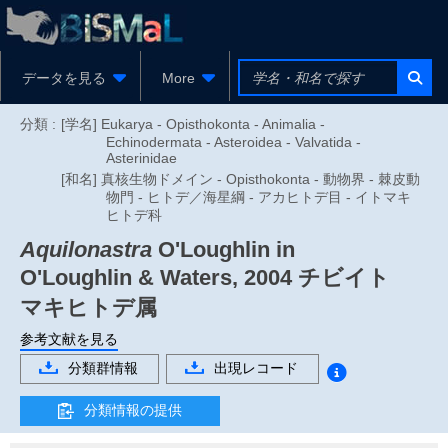
データを見る
More
分類 :
[学名] Eukarya - Opisthokonta - Animalia -
Echinodermata - Asteroidea - Valvatida -
Asterinidae
[和名] 真核生物ドメイン - Opisthokonta - 動物界 - 棘皮動
物門 - ヒトデ／海星綱 - アカヒトデ目 - イトマキ
ヒトデ科
Aquilonastra
O'Loughlin in
O'Loughlin & Waters, 2004
チビイト
マキヒトデ属
参考文献を見る
分類群情報
出現レコード
分類情報の提供