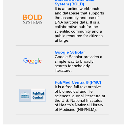
System (BOLD)
It is an online workbench
and database that supports
the assembly and use of
DNA barcode data. It is a
collaborative hub for the
scientific community and a
public resource for citizens
at large.
Google Scholar
Google Scholar provides a
simple way to broadly
search for scholarly
literature.
PubMed Central® (PMC)
It is a free full-text archive
of biomedical and life
sciences journal literature at
the U.S. National Institutes
of Health's National Library
of Medicine (NIH/NLM).