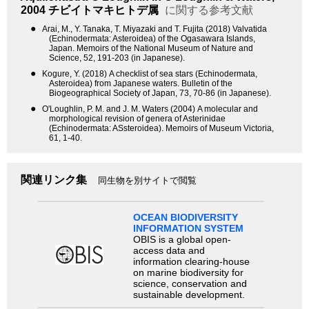
2004
チビイトマキヒトデ属
に関する参考文献
●
Arai, M., Y. Tanaka, T. Miyazaki and T. Fujita (2018) Valvatida
(Echinodermata: Asteroidea) of the Ogasawara Islands,
Japan. Memoirs of the National Museum of Nature and
Science, 52, 191-203 (in Japanese).
●
Kogure, Y. (2018) A checklist of sea stars (Echinodermata,
Asteroidea) from Japanese waters. Bulletin of the
Biogeographical Society of Japan, 73, 70-86 (in Japanese).
●
O'Loughlin, P. M. and J. M. Waters (2004) A molecular and
morphological revision of genera of Asterinidae
(Echinodermata: ASsteroidea). Memoirs of Museum Victoria,
61, 1-40.
関連リンク集
同生物を別サイトで閲覧
OCEAN BIODIVERSITY
INFORMATION SYSTEM
OBIS is a global open-
access data and
information clearing-house
on marine biodiversity for
science, conservation and
sustainable development.