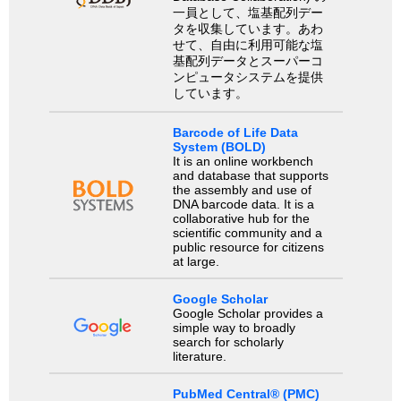
一員として、塩基配列デー
タを収集しています。あわ
せて、自由に利用可能な塩
基配列データとスーパーコ
ンピュータシステムを提供
しています。
Barcode of Life Data
System (BOLD)
It is an online workbench
and database that supports
the assembly and use of
DNA barcode data. It is a
collaborative hub for the
scientific community and a
public resource for citizens
at large.
Google Scholar
Google Scholar provides a
simple way to broadly
search for scholarly
literature.
PubMed Central® (PMC)