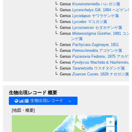
Genus
Krusensterniella
ハレガジ属
Genus
Lycenchelys
Gill, 1884
ヘビゲンゲ
Genus
Lycodapus
ヤワラゲンゲ属
Genus
Lycodes
マユガジ属
Genus
Lycozoarces
セダカゲンゲ属
Genus
Melanostigma
Günther, 1881
コン
ンゲ属
Genus
Pachycara
Zugmayer, 1911
Genus
Petroschmidtia
アゴゲンゲ属
Genus
Puzanovia
Fedorov, 1975
アカゲン
Genus
Pyrolycus
Machida & Hashimoto, 
Genus
Taranetzella
ウスギヌゲンゲ属
Genus
Zoarces
Cuvier, 1829
ナガガジ属
生物出現レコード 概要
生物出現レコード →
[地図・概要]
+
–