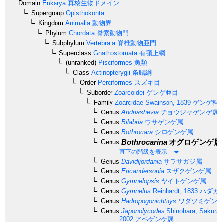
Domain
Eukarya
真核生物ドメイン
Supergroup
Opisthokonta
Kingdom
Animalia
動物界
Phylum
Chordata
脊索動物門
Subphylum
Vertebrata
脊椎動物亜門
Superclass
Gnathostomata
有顎上綱
(unranked)
Pisciformes
魚類
Class
Actinopterygii
条鰭綱
Order
Perciformes
スズキ目
Suborder
Zoarcoidei
ゲンゲ亜目
Family
Zoarcidae
Swainson, 1839
ゲンゲ科
Genus
Andriashevia
チョウジャゲンゲ属
Genus
Bilabria
ウサゲンゲ属
Genus
Bothrocara
シロゲンゲ属
Bothrocarina
オグロゲンゲ属
Genus
直下の階級を表示
Genus
Davidijordania
サラサガジ属
Genus
Ericandersonia
スザクゲンゲ属
Genus
Gymnelopsis
ヤイトゲンゲ属
Genus
Gymnelus
Reinhardt, 1833
ハダカ
Genus
Hadropogonichthys
ワダツミゲン
Genus
Japonolycodes
Shinohara, Sakurai
2002
アベゲンゲ属