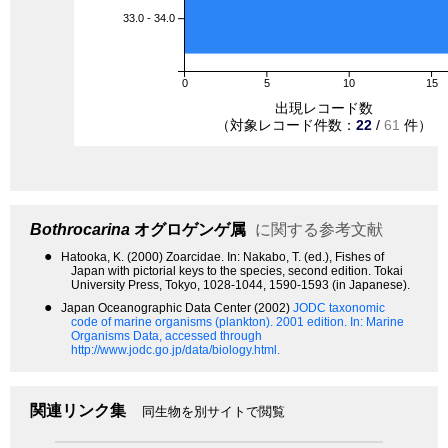
33.0 - 34.0
0
5
10
15
出現レコード数
（対象レコード件数：
22
/
61
件）
Bothrocarina
オグロゲンゲ属
に関する参考文献
●
Hatooka, K. (2000) Zoarcidae. In: Nakabo, T. (ed.), Fishes of
Japan with pictorial keys to the species, second edition. Tokai
University Press, Tokyo, 1028-1044, 1590-1593 (in Japanese).
●
Japan Oceanographic Data Center (2002)
JODC taxonomic
code of marine organisms (plankton). 2001 edition.
In: Marine
Organisms Data, accessed through
http://www.jodc.go.jp/data/biology.html.
関連リンク集
同生物を別サイトで閲覧