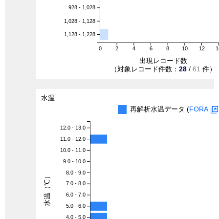
928 - 1,028
1,028 - 1,128
1,128 - 1,228
0
2
4
6
8
10
12
1
出現レコード数
（対象レコード件数：
28
/
61
件）
水温
再解析水温データ (
FORA
12.0 - 13.0
11.0 - 12.0
10.0 - 11.0
9.0 - 10.0
8.0 - 9.0
水温（℃）
7.0 - 8.0
6.0 - 7.0
5.0 - 6.0
4.0 - 5.0