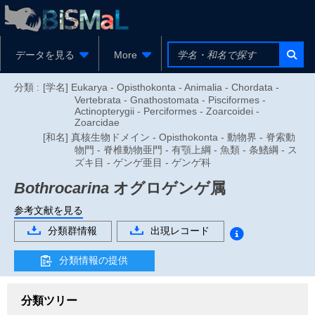
データを見る
More
分類 :
[学名] Eukarya - Opisthokonta - Animalia - Chordata -
Vertebrata - Gnathostomata - Pisciformes -
Actinopterygii - Perciformes - Zoarcoidei -
Zoarcidae
[和名] 真核生物ドメイン - Opisthokonta - 動物界 - 脊索動
物門 - 脊椎動物亜門 - 有顎上綱 - 魚類 - 条鰭綱 - ス
ズキ目 - ゲンゲ亜目 - ゲンゲ科
Bothrocarina
オグロゲンゲ属
参考文献を見る
分類群情報
出現レコード
分類情報の提供
分類ツリー