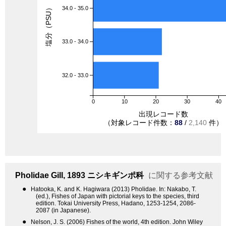
塩分（PSU）
34.0 - 35.0
33.0 - 34.0
32.0 - 33.0
0
10
20
30
40
出現レコード数
（対象レコード件数：
88
/
2,140
件）
Pholidae
Gill, 1893
ニシキギンポ科
に関する参考文献
●
Hatooka, K. and K. Hagiwara (2013) Pholidae. In: Nakabo, T.
(ed.), Fishes of Japan with pictorial keys to the species, third
edition. Tokai University Press, Hadano, 1253-1254, 2086-
2087 (in Japanese).
●
Nelson, J. S. (2006) Fishes of the world, 4th edition. John Wiley