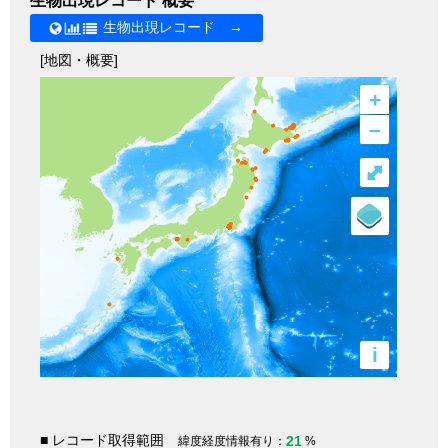
生物出現レコード 概要
生物出現レコード →
[地図・概要]
+
–
⤢
i
■ レコード取得範囲
21
緯度経度情報有り：
%