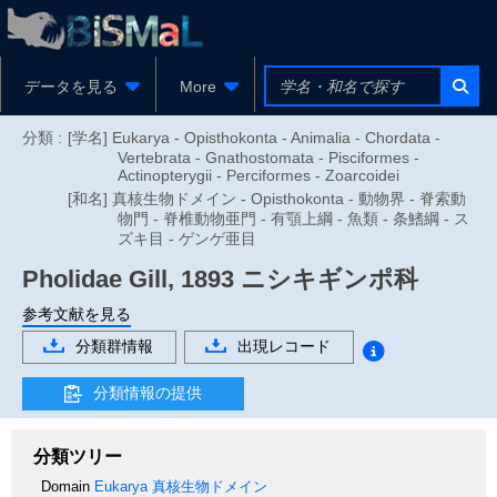
データを見る
More
分類 :
[学名] Eukarya - Opisthokonta - Animalia - Chordata -
Vertebrata - Gnathostomata - Pisciformes -
Actinopterygii - Perciformes - Zoarcoidei
[和名] 真核生物ドメイン - Opisthokonta - 動物界 - 脊索動
物門 - 脊椎動物亜門 - 有顎上綱 - 魚類 - 条鰭綱 - ス
ズキ目 - ゲンゲ亜目
Pholidae
Gill, 1893
ニシキギンポ科
参考文献を見る
分類群情報
出現レコード
分類情報の提供
分類ツリー
Domain
Eukarya
真核生物ドメイン