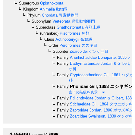
Supergroup
Opisthokonta
Kingdom
Animalia
動物界
Phylum
Chordata
脊索動物門
Subphylum
Vertebrata
脊椎動物亜門
Superclass
Gnathostomata
有顎上綱
(unranked)
Pisciformes
魚類
Class
Actinopterygii
条鰭綱
Order
Perciformes
スズキ目
Suborder
Zoarcoidei
ゲンゲ亜目
Family
Anarhichadidae
Bonaparte, 1835
オオ
Family
Bathymasteridae
Jordan & Gilbert, 1
オ科
Family
Cryptacanthodidae
Gill, 1861
ハダカ
科
Pholidae
Gill, 1893
ニシキギン
Family
直下の階級を表示
Family
Ptilichthyidae
Jordan & Gilbert, 1883
Family
Stichaeidae
Gill, 1864
タウエガジ科
Family
Zaproridae
Jordan, 1896
ボウズギン
Family
Zoarcidae
Swainson, 1839
ゲンゲ科