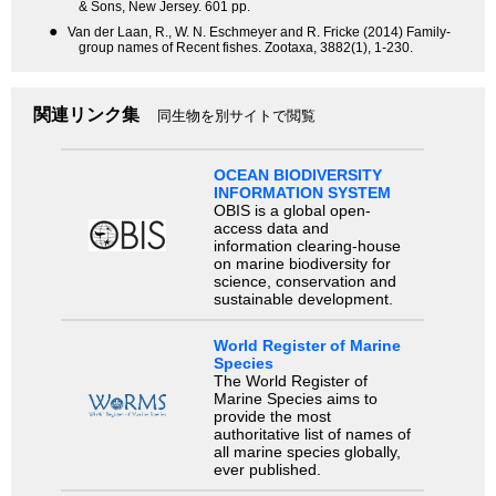
& Sons, New Jersey. 601 pp.
●
Van der Laan, R., W. N. Eschmeyer and R. Fricke (2014) Family-
group names of Recent fishes. Zootaxa, 3882(1), 1-230.
関連リンク集
同生物を別サイトで閲覧
OCEAN BIODIVERSITY
INFORMATION SYSTEM
OBIS is a global open-
access data and
information clearing-house
on marine biodiversity for
science, conservation and
sustainable development.
World Register of Marine
Species
The World Register of
Marine Species aims to
provide the most
authoritative list of names of
all marine species globally,
ever published.