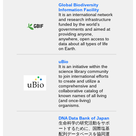
Global Biodiversity
Information Facility
It is an international network
and research infrastructure
funded by the world’s
governments and aimed at
providing anyone,
anywhere, open access to
data about all types of life
on Earth.
uBio
It is an initiative within the
science library community
to join international efforts
to create and utilize a
comprehensive and
collaborative catalog of
known names of all living
(and once-living)
organisms.
DNA Data Bank of Japan
生命科学の研究活動をサポ
ートするために、国際塩基
配列データベースを協同運