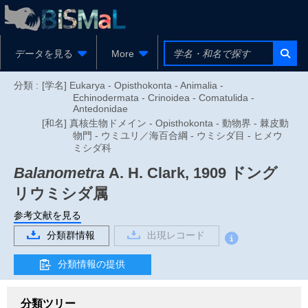
データを見る
More
分類 :
[学名] Eukarya - Opisthokonta - Animalia -
Echinodermata - Crinoidea - Comatulida -
Antedonidae
[和名] 真核生物ドメイン - Opisthokonta - 動物界 - 棘皮動
物門 - ウミユリ／海百合綱 - ウミシダ目 - ヒメウ
ミシダ科
Balanometra
A. H. Clark, 1909
ドング
リウミシダ属
参考文献を見る
分類群情報
出現レコード
分類情報の提供
分類ツリー