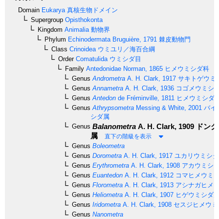
Domain
Eukarya
真核生物ドメイン
Supergroup
Opisthokonta
Kingdom
Animalia
動物界
Phylum
Echinodermata
Bruguière, 1791
棘皮動物門
Class
Crinoidea
ウミユリ／海百合綱
Order
Comatulida
ウミシダ目
Family
Antedonidae
Norman, 1865
ヒメウミシダ科
Genus
Andrometra
A. H. Clark, 1917
サキトゲウミ
Genus
Annametra
A. H. Clark, 1936
コゴメウミシ
Genus
Antedon
de Fréminville, 1811
ヒメウミシダ
Genus
Athrypsometra
Messing & White, 2001
バイ
シダ属
Balanometra
A. H. Clark, 1909
ドング
Genus
属
直下の階級を表示
Genus
Boleometra
Genus
Dorometra
A. H. Clark, 1917
ユカリウミシダ
Genus
Erythrometra
A. H. Clark, 1908
アカウミシ
Genus
Euantedon
A. H. Clark, 1912
コマヒメウミ
Genus
Florometra
A. H. Clark, 1913
アシナガヒメ
Genus
Heliometra
A. H. Clark, 1907
ヒゲウミシダ
Genus
Iridometra
A. H. Clark, 1908
セスジヒメウミ
Genus
Nanometra