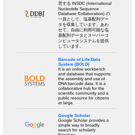
営する INSDC (International
Nucleotide Sequence
Database Collaboration) の
一員として、塩基配列デー
タを収集しています。あわ
せて、自由に利用可能な塩
基配列データとスーパーコ
ンピュータシステムを提供
しています。
Barcode of Life Data
System (BOLD)
It is an online workbench
and database that supports
the assembly and use of
DNA barcode data. It is a
collaborative hub for the
scientific community and a
public resource for citizens
at large.
Google Scholar
Google Scholar provides a
simple way to broadly
search for scholarly
literature.