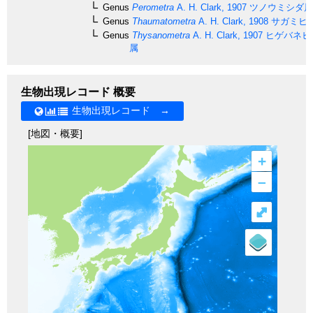
Genus
Perometra
A. H. Clark, 1907
ツノウミシダ属
Genus
Thaumatometra
A. H. Clark, 1908
サガミヒ
Genus
Thysanometra
A. H. Clark, 1907
ヒゲバネヒ
属
生物出現レコード 概要
生物出現レコード →
[地図・概要]
+
–
⤢