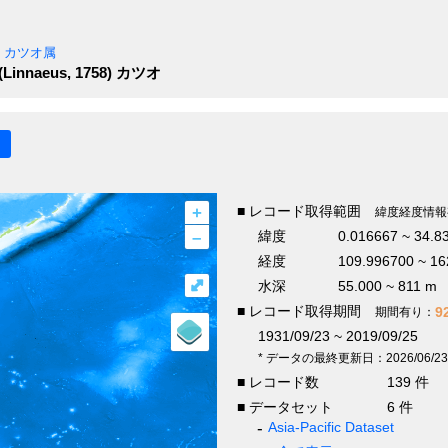
カツオ属
(Linnaeus, 1758)
カツオ
+
■ レコード取得範囲
緯度経度情報
–
緯度
0.016667 ~ 34.8
経度
109.996700 ~ 16
⤢
水深
55.000 ~ 811 m
■ レコード取得期間
9
期間有り：
1931/09/23 ~ 2019/09/25
* データの最終更新日：2026/06/23
■ レコード数
139 件
■ データセット
6 件
Asia-Pacific Dataset