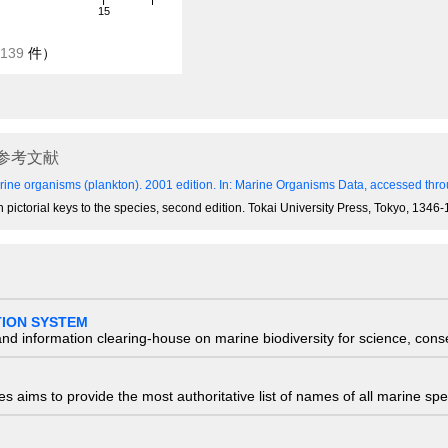
15
139
件）
参考文献
ine organisms (plankton). 2001 edition.
In: Marine Organisms Data, accessed throu
h pictorial keys to the species, second edition. Tokai University Press, Tokyo, 1346
TION SYSTEM
nd information clearing-house on marine biodiversity for science, con
 aims to provide the most authoritative list of names of all marine spec