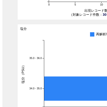
0
5
10
出現レコード
（対象レコード件数：
30
塩分
再解析
35.0 - 36.0
塩分（PSU）
34.0 - 35.0