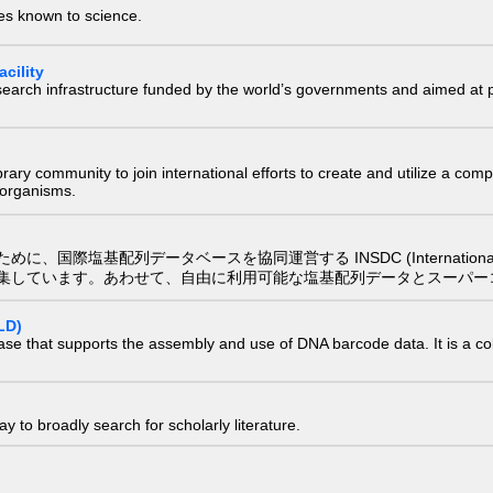
ies known to science.
cility
research infrastructure funded by the world’s governments and aimed a
e library community to join international efforts to create and utilize a 
) organisms.
配列データベースを協同運営する INSDC (International Nucleotide
集しています。あわせて、自由に利用可能な塩基配列データとスーパー
LD)
ase that supports the assembly and use of DNA barcode data. It is a col
 to broadly search for scholarly literature.