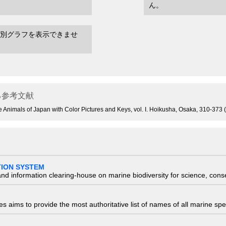
ん。
別グラフを表示できませ
る参考文献
e Animals of Japan with Color Pictures and Keys, vol. I. Hoikusha, Osaka, 310-373 
TION SYSTEM
nd information clearing-house on marine biodiversity for science, con
 aims to provide the most authoritative list of names of all marine spec