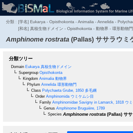
分類 :
[学名] Eukarya - Opisthokonta - Animalia - Annelida - Polyc
[和名] 真核生物ドメイン - Opisthokonta - 動物界 - 環形動
Amphinome rostrata
(Pallas)
ササラウミ
分類ツリー
Domain
Eukarya
真核生物ドメイン
Supergroup
Opisthokonta
Kingdom
Animalia
動物界
Phylum
Annelida
環形動物門
Class
Polychaeta
Grube, 1850
多毛綱
Order
Amphinomida
ウミケムシ目
Family
Amphinomidae
Savigny in Lamarck, 1818
ウミ
Genus
Amphinome
Bruguière, 1789
Amphinome rostrata
(Pallas)
ササ
Species