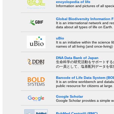
encyclopedia of life
Information and pictures of all spec
Global Biodiversity Information Fa
It is an international network and 
data about all types of life on Earth.
uBio
It is an initiative within the scienc
names of all living (and once-living
DNA Data Bank of Japan
生命科学の研究活動をサポートするために、国際塩基
の一員として、塩基配列データを収
Barcode of Life Data System (BO
It is an online workbench and datab
public resource for citizens at large.
Google Scholar
Google Scholar provides a simple way
PubMed Central® (PMC)