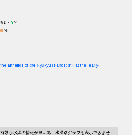
0
有り：
%
00
%
ine annelids of the Ryukyu Islands: still at the “early-
に有効な水温の情報が無い為、水温別グラフを表示できませ