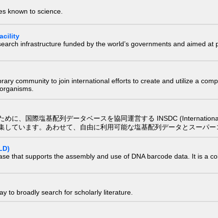
ies known to science.
cility
research infrastructure funded by the world’s governments and aimed a
e library community to join international efforts to create and utilize a 
) organisms.
配列データベースを協同運営する INSDC (International Nucleotide
集しています。あわせて、自由に利用可能な塩基配列データとスーパー
LD)
ase that supports the assembly and use of DNA barcode data. It is a col
 to broadly search for scholarly literature.