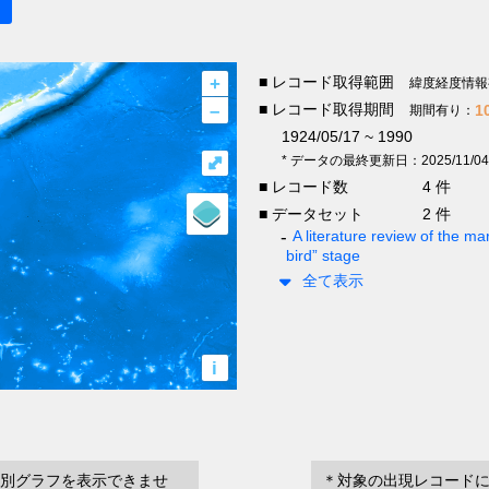
+
■ レコード取得範囲
緯度経度情報
–
■ レコード取得期間
1
期間有り：
1924/05/17 ~ 1990
⤢
* データの最終更新日：2025/11/04
■ レコード数
4 件
■ データセット
2 件
A literature review of the mar
bird” stage
全て表示
i
別グラフを表示できませ
＊対象の出現レコード