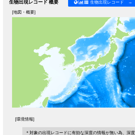
生物出現レコード 概要
生物出現レコード →
[地図・概要]
[環境情報]
＊対象の出現レコードに有効な深度の情報が無い為、深度