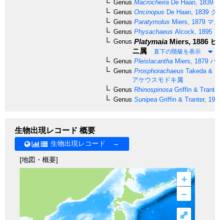
Genus
Macrocheira
De Haan, 1839
タ
Genus
Oncinopus
De Haan, 1839
ク
Genus
Paratymolus
Miers, 1879
マメ
Genus
Physachaeus
Alcock, 1895
Platymaia
Miers, 1886
ヒ
Genus
ニ属
直下の階級を表示
Genus
Pleistacantha
Miers, 1879
ハ
Genus
Prosphorachaeus
Takeda & Mi
アケウスモドキ属
Genus
Rhinospinosa
Griffin & Trante
Genus
Sunipea
Griffin & Tranter, 198
生物出現レコード 概要
生物出現レコード →
[地図・概要]
+
–
⤢