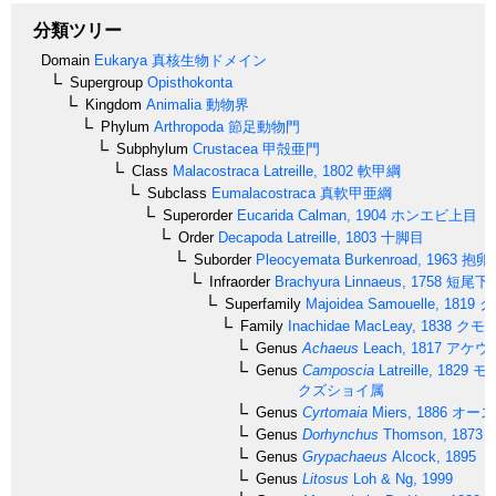
分類ツリー
Domain
Eukarya
真核生物ドメイン
Supergroup
Opisthokonta
Kingdom
Animalia
動物界
Phylum
Arthropoda
節足動物門
Subphylum
Crustacea
甲殻亜門
Class
Malacostraca
Latreille, 1802
軟甲綱
Subclass
Eumalacostraca
真軟甲亜綱
Superorder
Eucarida
Calman, 1904
ホンエビ上目
Order
Decapoda
Latreille, 1803
十脚目
Suborder
Pleocyemata
Burkenroad, 1963
抱卵
Infraorder
Brachyura
Linnaeus, 1758
短尾下
Superfamily
Majoidea
Samouelle, 1819
ク
Family
Inachidae
MacLeay, 1838
クモ
Genus
Achaeus
Leach, 1817
アケウ
Genus
Camposcia
Latreille, 1829
モ
クズショイ属
Genus
Cyrtomaia
Miers, 1886
オース
Genus
Dorhynchus
Thomson, 1873
Genus
Grypachaeus
Alcock, 1895
Genus
Litosus
Loh & Ng, 1999