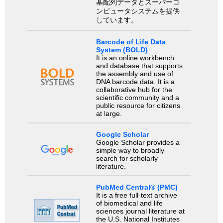
基配列データとスーパーコ
ンピュータシステムを提供
しています。
Barcode of Life Data
System (BOLD)
It is an online workbench
and database that supports
the assembly and use of
DNA barcode data. It is a
collaborative hub for the
scientific community and a
public resource for citizens
at large.
Google Scholar
Google Scholar provides a
simple way to broadly
search for scholarly
literature.
PubMed Central® (PMC)
It is a free full-text archive
of biomedical and life
sciences journal literature at
the U.S. National Institutes