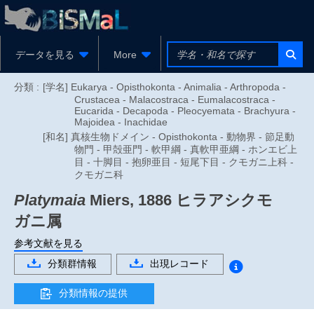
データを見る
More
分類 :
[学名] Eukarya - Opisthokonta - Animalia - Arthropoda -
Crustacea - Malacostraca - Eumalacostraca -
Eucarida - Decapoda - Pleocyemata - Brachyura -
Majoidea - Inachidae
[和名] 真核生物ドメイン - Opisthokonta - 動物界 - 節足動
物門 - 甲殻亜門 - 軟甲綱 - 真軟甲亜綱 - ホンエビ上
目 - 十脚目 - 抱卵亜目 - 短尾下目 - クモガニ上科 -
クモガニ科
Platymaia
Miers, 1886
ヒラアシクモ
ガニ属
参考文献を見る
分類群情報
出現レコード
分類情報の提供