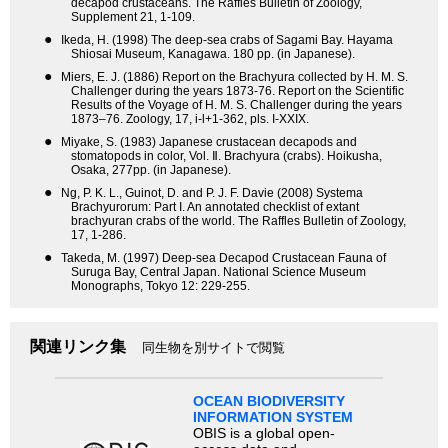
decapod crustaceans. The Raffles Bulletin of Zoology,
Supplement 21, 1-109.
●
Ikeda, H. (1998) The deep-sea crabs of Sagami Bay. Hayama
Shiosai Museum, Kanagawa. 180 pp. (in Japanese).
●
Miers, E. J. (1886) Report on the Brachyura collected by H. M. S.
Challenger during the years 1873-76. Report on the Scientific
Results of the Voyage of H. M. S. Challenger during the years
1873–76. Zoology, 17, i-l+1-362, pls. I-XXIX.
●
Miyake, S. (1983) Japanese crustacean decapods and
stomatopods in color, Vol. Ⅱ. Brachyura (crabs). Hoikusha,
Osaka, 277pp. (in Japanese).
●
Ng, P. K. L., Guinot, D. and P. J. F. Davie (2008) Systema
Brachyurorum: Part I. An annotated checklist of extant
brachyuran crabs of the world. The Raffles Bulletin of Zoology,
17, 1-286.
●
Takeda, M. (1997) Deep-sea Decapod Crustacean Fauna of
Suruga Bay, Central Japan. National Science Museum
Monographs, Tokyo 12: 229-255.
関連リンク集
同生物を別サイトで閲覧
OCEAN BIODIVERSITY
INFORMATION SYSTEM
OBIS is a global open-