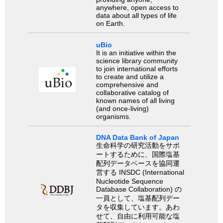
anywhere, open access to
data about all types of life
on Earth.
uBio
It is an initiative within the
science library community
to join international efforts
to create and utilize a
comprehensive and
collaborative catalog of
known names of all living
(and once-living)
organisms.
DNA Data Bank of Japan
生命科学の研究活動をサポ
ートするために、国際塩基
配列データベースを協同運
営する INSDC (International
Nucleotide Sequence
Database Collaboration) の
一員として、塩基配列デー
タを収集しています。あわ
せて、自由に利用可能な塩