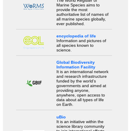
The World Register of
Marine Species aims to
provide the most
authoritative list of names of
all marine species globally,
ever published.
encyclopedia of life
Information and pictures of
all species known to
science.
Global Biodiversity
Information Facility
It is an international network
and research infrastructure
funded by the world’s
governments and aimed at
providing anyone,
anywhere, open access to
data about all types of life
on Earth.
uBio
It is an initiative within the
science library community
to join international efforts