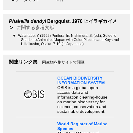
Phakellia dendyi
Bergquist, 1970
ヒイラギカイメ
ン
に関する参考文献
●
Watanabe, Y. (1992) Porifera. In: Nishimura, S. (ed.), Guide to
Seashore Animals of Japan with Color Pictures and Keys, vol.
I. Hoikusha, Osaka, 7-19 (in Japanese).
関連リンク集
同生物を別サイトで閲覧
OCEAN BIODIVERSITY
INFORMATION SYSTEM
OBIS is a global open-
access data and
information clearing-house
on marine biodiversity for
science, conservation and
sustainable development.
World Register of Marine
Species