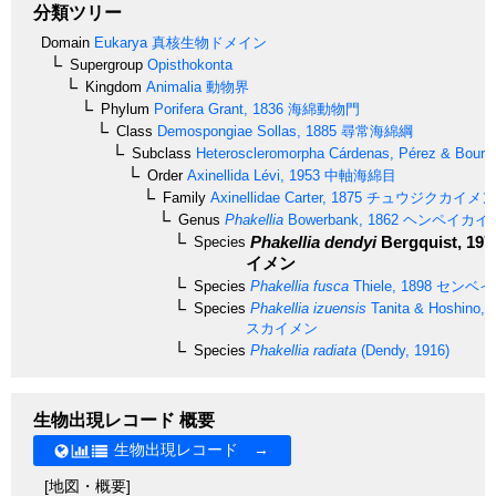
分類ツリー
Domain
Eukarya
真核生物ドメイン
Supergroup
Opisthokonta
Kingdom
Animalia
動物界
Phylum
Porifera
Grant, 1836
海綿動物門
Class
Demospongiae
Sollas, 1885
尋常海綿綱
Subclass
Heteroscleromorpha
Cárdenas, Pérez & Boury-
Order
Axinellida
Lévi, 1953
中軸海綿目
Family
Axinellidae
Carter, 1875
チュウジクカイメン
Genus
Phakellia
Bowerbank, 1862
ヘンペイカイ
Phakellia dendyi
Bergquist, 197
Species
イメン
Species
Phakellia fusca
Thiele, 1898
センベイ
Species
Phakellia izuensis
Tanita & Hoshino, 
スカイメン
Species
Phakellia radiata
(Dendy, 1916)
生物出現レコード 概要
生物出現レコード →
[地図・概要]