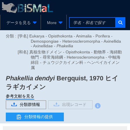
データを見る
More
分類 :
[学名] Eukarya - Opisthokonta - Animalia - Porifera -
Demospongiae - Heteroscleromorpha - Axinellida
- Axinellidae -
Phakellia
[和名] 真核生物ドメイン - Opisthokonta - 動物界 - 海綿動
物門 - 尋常海綿綱 - Heteroscleromorpha - 中軸海
綿目 - チュウジクカイメン科 - ヘンペイカイメン
属
Phakellia dendyi
Bergquist, 1970
ヒイ
ラギカイメン
参考文献を見る
分類群情報
出現レコード
分類情報の提供