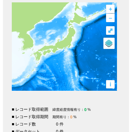
+
–
⤢
i
■ レコード取得範囲
0
緯度経度情報有り：
%
■ レコード取得期間
0
期間有り：
%
■ レコード数
0 件
■ データセット
0 件