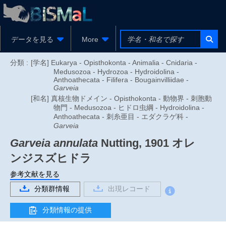
データを見る
More
分類 :
[学名] Eukarya - Opisthokonta - Animalia - Cnidaria -
Medusozoa - Hydrozoa - Hydroidolina -
Anthoathecata - Filifera - Bougainvilliidae -
Garveia
[和名] 真核生物ドメイン - Opisthokonta - 動物界 - 刺胞動
物門 - Medusozoa - ヒドロ虫綱 - Hydroidolina -
Anthoathecata - 刺糸亜目 - エダクラゲ科 -
Garveia
Garveia annulata
Nutting, 1901
オレ
ンジスズヒドラ
参考文献を見る
分類群情報
出現レコード
分類情報の提供