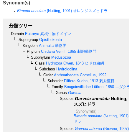
Synonym(s)
Bimeria annulata
(Nutting, 1901)
オレンジスズヒドラ
分類ツリー
Domain
Eukarya
真核生物ドメイン
Supergroup
Opisthokonta
Kingdom
Animalia
動物界
Phylum
Cnidaria
Verrill, 1865
刺胞動物門
Subphylum
Medusozoa
Class
Hydrozoa
Owen, 1843
ヒドロ虫綱
Subclass
Hydroidolina
Order
Anthoathecata
Cornelius, 1992
Suborder
Filifera
Kuehn, 1913
刺糸亜目
Family
Bougainvilliidae
Lütken, 1850
エダクラ
Genus
Garveia
Garveia annulata
Nutting, 1
Species
スズヒドラ
Synonym(s) :
Bimeria annulata
(Nutting, 1901)
ドラ
Species
Garveia arborea
(Browne, 1907)