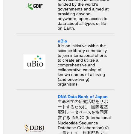
funded by the world’s
governments and aimed at
providing anyone,
anywhere, open access to
data about all types of life
on Earth.
uBio
It is an initiative within the
science library community
to join international efforts
to create and utilize a
comprehensive and
collaborative catalog of
known names of all living
(and once-living)
organisms.
DNA Data Bank of Japan
生命科学の研究活動をサポ
ートするために、国際塩基
配列データベースを協同運
営する INSDC (International
Nucleotide Sequence
Database Collaboration) の
一員として、塩基配列デー