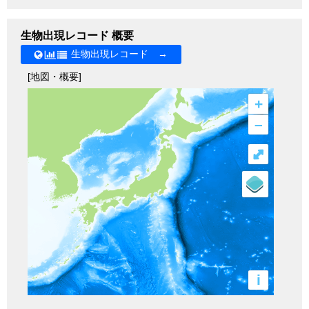
生物出現レコード 概要
生物出現レコード →
[地図・概要]
+
–
⤢
i