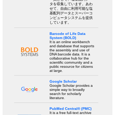
タを収集しています。あわ
せて、自由に利用可能な塩
基配列データとスーパーコ
ンピュータシステムを提供
しています。
Barcode of Life Data
System (BOLD)
It is an online workbench
and database that supports
the assembly and use of
DNA barcode data. It is a
collaborative hub for the
scientific community and a
public resource for citizens
at large.
Google Scholar
Google Scholar provides a
simple way to broadly
search for scholarly
literature.
PubMed Central® (PMC)
It is a free full-text archive