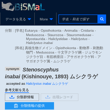
データを見る
More
分類 :
[学名] Eukarya - Opisthokonta - Animalia - Cnidaria -
Medusozoa - Staurozoa - Stauromedusae -
Myostaurida - Haliclystidae -
Haliclystus
-
Haliclystus inabai
[和名] 真核生物ドメイン - Opisthokonta - 動物界 - 刺胞動
物門 - Medusozoa - 十文字クラゲ綱 - ジュウモン
ジクラゲ目 - 有筋柄亜目 - アサガオクラゲ科 - ア
サガオクラゲ属 - ムシクラゲ
Stenoscyphus
synonym
inabai
(Kishinouye, 1893)
ムシクラゲ
accepted as
Haliclystus inabai
ムシクラゲ
参考文献を見る
分類群情報
出現レコード
分類情報の提供