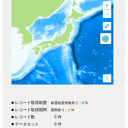
+
–
⤢
i
■ レコード取得範囲
0
緯度経度情報有り：
%
■ レコード取得期間
0
期間有り：
%
■ レコード数
0 件
■ データセット
0 件