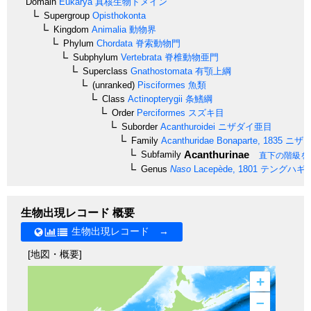
Domain
Eukarya
真核生物ドメイン
Supergroup
Opisthokonta
Kingdom
Animalia
動物界
Phylum
Chordata
脊索動物門
Subphylum
Vertebrata
脊椎動物亜門
Superclass
Gnathostomata
有顎上綱
(unranked)
Pisciformes
魚類
Class
Actinopterygii
条鰭綱
Order
Perciformes
スズキ目
Suborder
Acanthuroidei
ニザダイ亜目
Family
Acanthuridae
Bonaparte, 1835
ニザ
Acanthurinae
Subfamily
直下の階級を
Genus
Naso
Lacepède, 1801
テングハギ
生物出現レコード 概要
生物出現レコード →
[地図・概要]
+
–