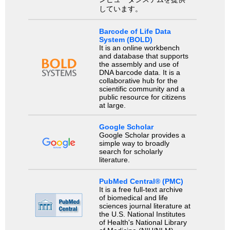
しています。
Barcode of Life Data
System (BOLD)
It is an online workbench
and database that supports
the assembly and use of
DNA barcode data. It is a
collaborative hub for the
scientific community and a
public resource for citizens
at large.
Google Scholar
Google Scholar provides a
simple way to broadly
search for scholarly
literature.
PubMed Central® (PMC)
It is a free full-text archive
of biomedical and life
sciences journal literature at
the U.S. National Institutes
of Health's National Library