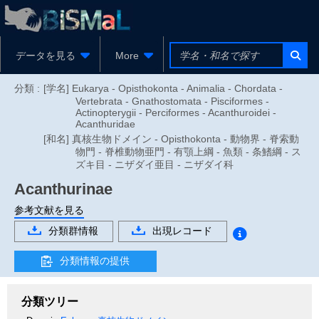
データを見る
More
分類 :
[学名] Eukarya - Opisthokonta - Animalia - Chordata -
Vertebrata - Gnathostomata - Pisciformes -
Actinopterygii - Perciformes - Acanthuroidei -
Acanthuridae
[和名] 真核生物ドメイン - Opisthokonta - 動物界 - 脊索動
物門 - 脊椎動物亜門 - 有顎上綱 - 魚類 - 条鰭綱 - ス
ズキ目 - ニザダイ亜目 - ニザダイ科
Acanthurinae
参考文献を見る
分類群情報
出現レコード
分類情報の提供
分類ツリー