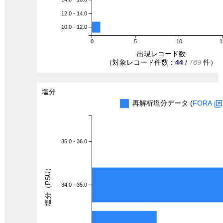
12.0 - 14.0
10.0 - 12.0
0
5
10
1
出現レコード数
（対象レコード件数：
44
/
789
件）
塩分
再解析塩分データ (
FORA
35.0 - 36.0
塩分（PSU）
34.0 - 35.0