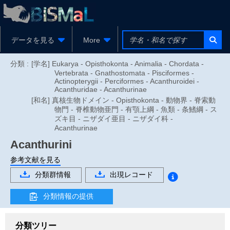
データを見る
More
分類 :
[学名] Eukarya - Opisthokonta - Animalia - Chordata -
Vertebrata - Gnathostomata - Pisciformes -
Actinopterygii - Perciformes - Acanthuroidei -
Acanthuridae - Acanthurinae
[和名] 真核生物ドメイン - Opisthokonta - 動物界 - 脊索動
物門 - 脊椎動物亜門 - 有顎上綱 - 魚類 - 条鰭綱 - ス
ズキ目 - ニザダイ亜目 - ニザダイ科 -
Acanthurinae
Acanthurini
参考文献を見る
分類群情報
出現レコード
分類情報の提供
分類ツリー