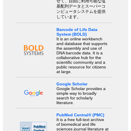
せて、自由に利用可能な塩
基配列データとスーパーコ
ンピュータシステムを提供
しています。
Barcode of Life Data
System (BOLD)
It is an online workbench
and database that supports
the assembly and use of
DNA barcode data. It is a
collaborative hub for the
scientific community and a
public resource for citizens
at large.
Google Scholar
Google Scholar provides a
simple way to broadly
search for scholarly
literature.
PubMed Central® (PMC)
It is a free full-text archive
of biomedical and life
sciences journal literature at