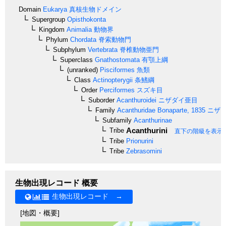
Domain
Eukarya
真核生物ドメイン
Supergroup
Opisthokonta
Kingdom
Animalia
動物界
Phylum
Chordata
脊索動物門
Subphylum
Vertebrata
脊椎動物亜門
Superclass
Gnathostomata
有顎上綱
(unranked)
Pisciformes
魚類
Class
Actinopterygii
条鰭綱
Order
Perciformes
スズキ目
Suborder
Acanthuroidei
ニザダイ亜目
Family
Acanthuridae
Bonaparte, 1835
ニザ
Subfamily
Acanthurinae
Acanthurini
Tribe
直下の階級を表示
Tribe
Prionurini
Tribe
Zebrasomini
生物出現レコード 概要
生物出現レコード →
[地図・概要]