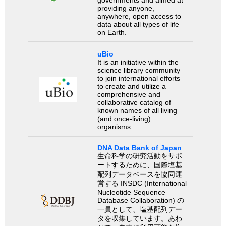
governments and aimed at
providing anyone,
anywhere, open access to
data about all types of life
on Earth.
uBio
It is an initiative within the
science library community
to join international efforts
to create and utilize a
comprehensive and
collaborative catalog of
known names of all living
(and once-living)
organisms.
DNA Data Bank of Japan
生命科学の研究活動をサポ
ートするために、国際塩基
配列データベースを協同運
営する INSDC (International
Nucleotide Sequence
Database Collaboration) の
一員として、塩基配列デー
タを収集しています。あわ