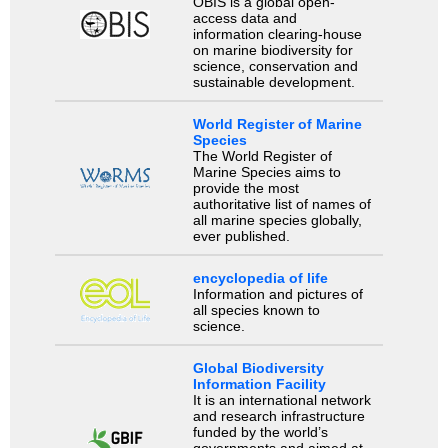
OBIS is a global open-
access data and
information clearing-house
on marine biodiversity for
science, conservation and
sustainable development.
World Register of Marine
Species
The World Register of
Marine Species aims to
provide the most
authoritative list of names of
all marine species globally,
ever published.
encyclopedia of life
Information and pictures of
all species known to
science.
Global Biodiversity
Information Facility
It is an international network
and research infrastructure
funded by the world’s