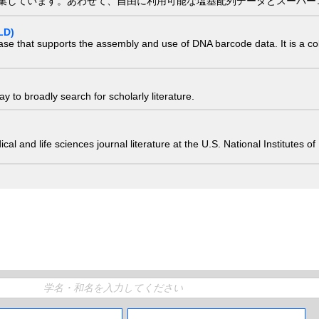
集しています。あわせて、自由に利用可能な塩基配列データとスーパー
LD)
ase that supports the assembly and use of DNA barcode data. It is a col
 to broadly search for scholarly literature.
edical and life sciences journal literature at the U.S. National Institutes