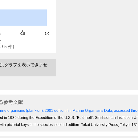
6
0.8
1.0
数
2
/
5
件）
別グラフを表示できませ
る参考文献
ine organisms (plankton). 2001 edition.
In: Marine Organisms Data, accessed throu
ed in 1939 during the Expedition of the U.S.S. "Bushnell". Smithsonian Institution
with pictorial keys to the species, second edition. Tokai University Press, Tokyo, 