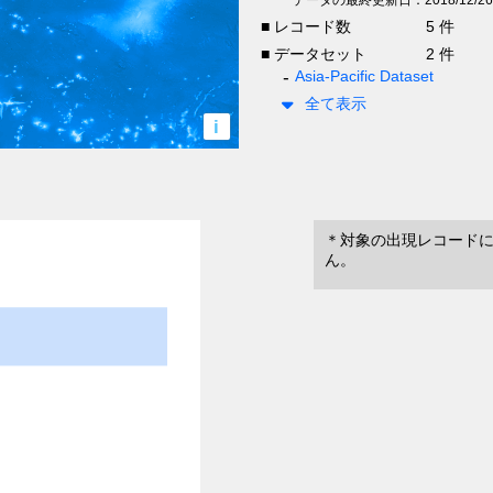
■ レコード数
5 件
■ データセット
2 件
Asia-Pacific Dataset
全て表示
i
＊対象の出現レコード
ん。