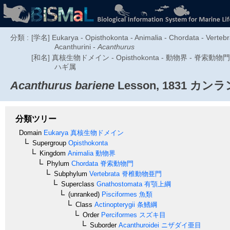
分類 :
[学名] Eukarya - Opisthokonta - Animalia - Chordata - Vertebra
Acanthurini -
Acanthurus
[和名] 真核生物ドメイン - Opisthokonta - 動物界 - 脊索動物門 
ハギ属
Acanthurus bariene
Lesson, 1831
カンラ
分類ツリー
Domain
Eukarya
真核生物ドメイン
Supergroup
Opisthokonta
Kingdom
Animalia
動物界
Phylum
Chordata
脊索動物門
Subphylum
Vertebrata
脊椎動物亜門
Superclass
Gnathostomata
有顎上綱
(unranked)
Pisciformes
魚類
Class
Actinopterygii
条鰭綱
Order
Perciformes
スズキ目
Suborder
Acanthuroidei
ニザダイ亜目