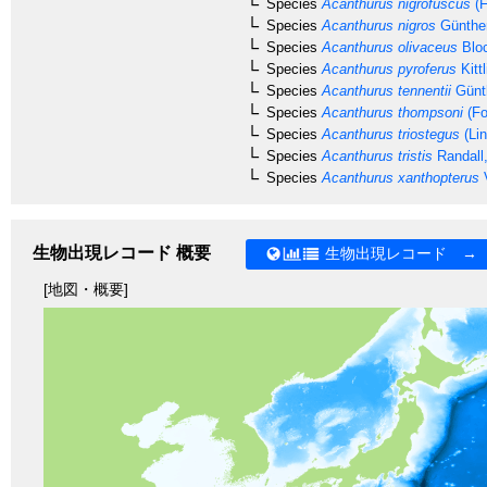
Species
Acanthurus nigrofuscus
(F
Species
Acanthurus nigros
Günther
Species
Acanthurus olivaceus
Bloc
Species
Acanthurus pyroferus
Kittl
Species
Acanthurus tennentii
Günth
Species
Acanthurus thompsoni
(Fo
Species
Acanthurus triostegus
(Lin
Species
Acanthurus tristis
Randall
Species
Acanthurus xanthopterus
V
生物出現レコード 概要
生物出現レコード →
[地図・概要]