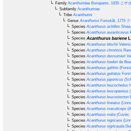
Family
Acanthuridae
Bonaparte, 1835
ニザ
Subfamily
Acanthurinae
Tribe
Acanthurini
Genus
Acanthurus
Forsskål, 1775
ク
Species
Acanthurus achilles
Shaw,
Species
Acanthurus auranticavus
R
Acanthurus bariene
L
Species
Species
Acanthurus blochii
Valenc
Species
Acanthurus chronixis
Rand
Species
Acanthurus dussumieri
Va
Species
Acanthurus fowleri
de Beau
Species
Acanthurus gahhm
(Forssk
Species
Acanthurus guttatus
Forst
Species
Acanthurus japonicus
(Sch
Species
Acanthurus leucocheilus
H
Species
Acanthurus leucopareius
(
Species
Acanthurus leucosternon
B
Species
Acanthurus lineatus
(Linn
Species
Acanthurus maculiceps
(A
Species
Acanthurus mata
(Cuvier,
Species
Acanthurus nigricans
(Lin
Species
Acanthurus nigricauda
Dun