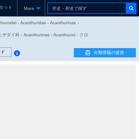
セット
More
huroidei - Acanthuridae - Acanthurinae -
- Acanthurinae - Acanthurini - クロ
ード
分類情報の提供