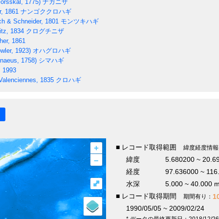
orsskål, 1775)
ナガニザ
, 1861
ナンゴククロハギ
h & Schneider, 1801
モンツキハギ
itz, 1834
クログチニザ
er, 1861
wler, 1923)
オハグロハギ
naeus, 1758)
シマハギ
, 1993
alenciennes, 1835
クロハギ
+
■ レコード取得範囲
緯度経度情報
–
緯度
5.680200 ~ 20.6
経度
97.636000 ~ 116
⤢
水深
5.000 ~ 40.000 
■ レコード取得期間
1
期間有り：
1990/05/05 ~ 2009/02/24
* データの最終更新日：2018/12/26