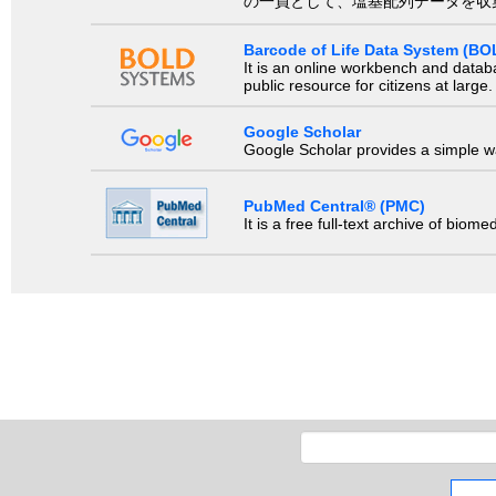
の一員として、塩基配列データを収
Barcode of Life Data System (BO
It is an online workbench and datab
public resource for citizens at large.
Google Scholar
Google Scholar provides a simple way
PubMed Central® (PMC)
It is a free full-text archive of biom