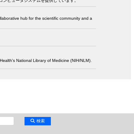
コンピュータシステムを提供しています。
laborative hub for the scientific community and a
 of Health's National Library of Medicine (NIH/NLM).
検索