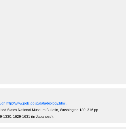
gh http://www.jodc.go.jp/data/biology.html.
 United States National Museum Bulletin, Washington 180, 316 pp.
1319-1330, 1629-1631 (in Japanese).