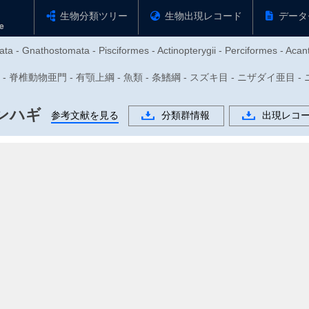
生物分類ツリー
生物出現レコード
データ
ta - Gnathostomata - Pisciformes - Actinopterygii - Perciformes - Acant
- 脊椎動物亜門 - 有顎上綱 - 魚類 - 条鰭綱 - スズキ目 - ニザダイ亜目 - ニザダイ科 
ンハギ
参考文献を見る
分類群情報
出現レコ