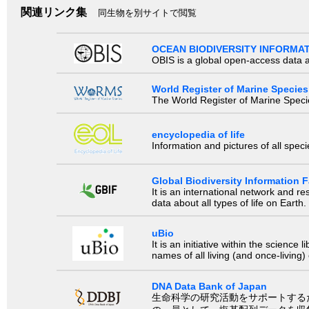
関連リンク集
同生物を別サイトで閲覧
OCEAN BIODIVERSITY INFORMA
OBIS is a global open-access data a
World Register of Marine Species
The World Register of Marine Species
encyclopedia of life
Information and pictures of all spec
Global Biodiversity Information Fa
It is an international network and 
data about all types of life on Earth.
uBio
It is an initiative within the scienc
names of all living (and once-living
DNA Data Bank of Japan
生命科学の研究活動をサポートするために、国際塩基