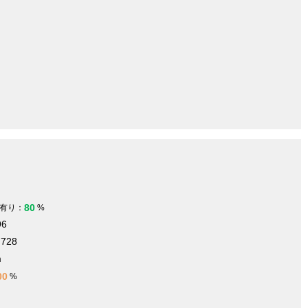
80
有り：
%
96
.728
m
00
%