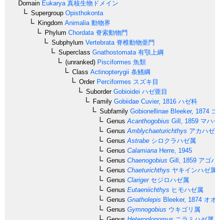
Domain
Eukarya
真核生物ドメイン
Supergroup
Opisthokonta
Kingdom
Animalia
動物界
Phylum
Chordata
脊索動物門
Subphylum
Vertebrata
脊椎動物亜門
Superclass
Gnathostomata
有顎上綱
(unranked)
Pisciformes
魚類
Class
Actinopterygii
条鰭綱
Order
Perciformes
スズキ目
Suborder
Gobioidei
ハゼ亜目
Family
Gobiidae
Cuvier, 1816
ハゼ科
Subfamily
Gobionellinae
Bleeker, 1874
ゴ
Genus
Acanthogobius
Gill, 1859
マハゼ
Genus
Amblychaeturichthys
アカハゼ
Genus
Astrabe
シロクラハゼ属
Genus
Calamiana
Herre, 1945
Genus
Chaenogobius
Gill, 1859
アゴハ
Genus
Chaeturichthys
ヤキインハゼ属
Genus
Clariger
セジロハゼ属
Genus
Eutaeniichthys
ヒモハゼ属
Genus
Gnatholepis
Bleeker, 1874
オオ
Genus
Gymnogobius
ウキゴリ属
Genus
Heteroplopomus
ニラミハゼ属