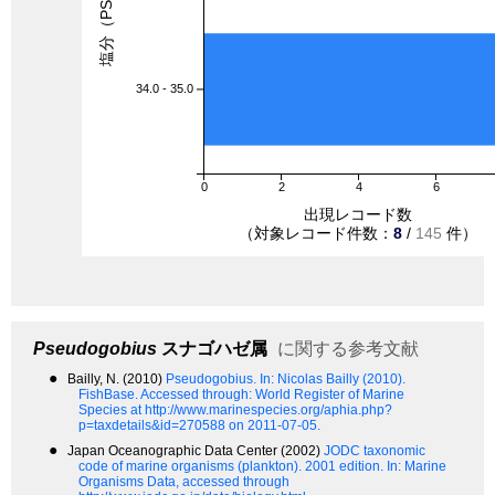
塩分（PSU）
34.0 - 35.0
0
2
4
6
出現レコード数
（対象レコード件数：
8
/
145
件）
Pseudogobius
スナゴハゼ属
に関する参考文献
●
Bailly, N. (2010)
Pseudogobius.
In: Nicolas Bailly (2010).
FishBase. Accessed through: World Register of Marine
Species at http://www.marinespecies.org/aphia.php?
p=taxdetails&id=270588 on 2011-07-05.
●
Japan Oceanographic Data Center (2002)
JODC taxonomic
code of marine organisms (plankton). 2001 edition.
In: Marine
Organisms Data, accessed through