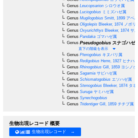
Genus
Leucopsarion
シロウオ属
Genus
Luciogobius
ミミズハゼ属
Genus
Mugilogobius
Smitt, 1899
アベハ
Genus
Oligolepis
Bleeker, 1874
ノボリ
Genus
Oxyurichthys
Bleeker, 1874
サル
Genus
Pandaka
ゴマハゼ属
Pseudogobius
スナゴハゼ
Genus
直下の階級を表示
Genus
Pterogobius
キヌバリ属
Genus
Redigobius
Herre, 1927
ヒナハ
Genus
Rhinogobius
Gill, 1859
ヨシノボ
Genus
Sagamia
サビハゼ属
Genus
Schismatogobius
エソハゼ属
Genus
Stenogobius
Bleeker, 1874
タネ
Genus
Suruga
ヤミハゼ属
Genus
Synechogobius
Genus
Tridentiger
Gill, 1859
チチブ属
生物出現レコード 概要
生物出現レコード →