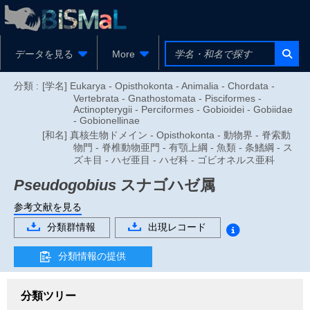
データを見る
More
分類 :
[学名] Eukarya - Opisthokonta - Animalia - Chordata -
Vertebrata - Gnathostomata - Pisciformes -
Actinopterygii - Perciformes - Gobioidei - Gobiidae
- Gobionellinae
[和名] 真核生物ドメイン - Opisthokonta - 動物界 - 脊索動
物門 - 脊椎動物亜門 - 有顎上綱 - 魚類 - 条鰭綱 - ス
ズキ目 - ハゼ亜目 - ハゼ科 - ゴビオネルス亜科
Pseudogobius
スナゴハゼ属
参考文献を見る
分類群情報
出現レコード
分類情報の提供
分類ツリー