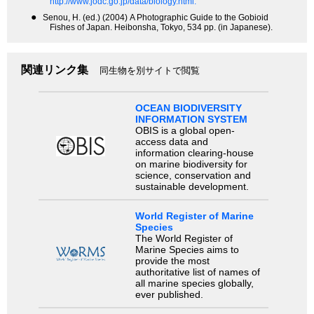
http://www.jodc.go.jp/data/biology.html.
●
Senou, H. (ed.) (2004) A Photographic Guide to the Gobioid
Fishes of Japan. Heibonsha, Tokyo, 534 pp. (in Japanese).
関連リンク集
同生物を別サイトで閲覧
OCEAN BIODIVERSITY
INFORMATION SYSTEM
OBIS is a global open-
access data and
information clearing-house
on marine biodiversity for
science, conservation and
sustainable development.
World Register of Marine
Species
The World Register of
Marine Species aims to
provide the most
authoritative list of names of
all marine species globally,
ever published.