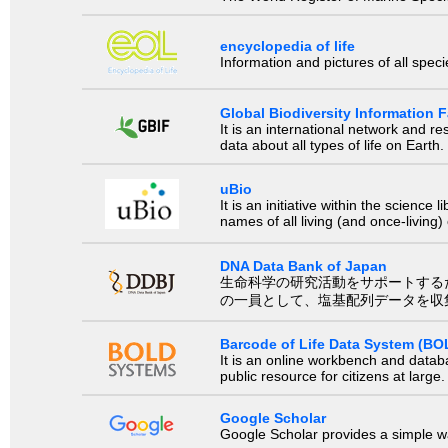
encyclopedia of life
Information and pictures of all spec
Global Biodiversity Information Fa
It is an international network and 
data about all types of life on Earth.
uBio
It is an initiative within the scienc
names of all living (and once-living
DNA Data Bank of Japan
生命科学の研究活動をサポートするために、国際塩基
の一員として、塩基配列データを収
Barcode of Life Data System (BO
It is an online workbench and datab
public resource for citizens at large.
Google Scholar
Google Scholar provides a simple way