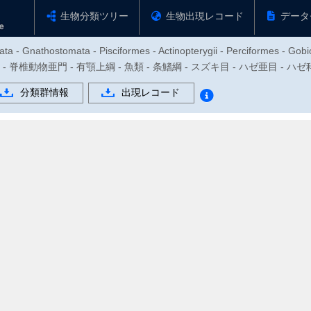
生物分類ツリー
生物出現レコード
データ
ta - Gnathostomata - Pisciformes - Actinopterygii - Perciformes - Gobi
物門 - 脊椎動物亜門 - 有顎上綱 - 魚類 - 条鰭綱 - スズキ目 - ハゼ亜目 - ハ
分類群情報
出現レコード