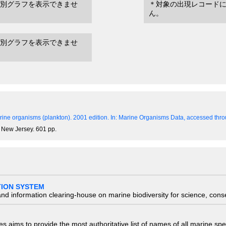
別グラフを表示できませ
＊対象の出現レコード
ん。
別グラフを表示できませ
ine organisms (plankton). 2001 edition.
In: Marine Organisms Data, accessed throu
, New Jersey. 601 pp.
TION SYSTEM
nd information clearing-house on marine biodiversity for science, con
 aims to provide the most authoritative list of names of all marine spec