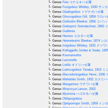
Genus
Feia
コナユキハゼ属
Genus
Fusigobius
Whitley, 1930
サンカ
Genus
Gladiogobius
トゲナガハゼ属
Genus
Glossogobius
Gill, 1859
ウロハ
Genus
Gobiodon
Bleeker, 1856
コバン
Genus
Gobiopsis
Steindachner, 1860
イ
Genus
Grallenia
Genus
Hazeus
ユカタハゼ属
Genus
Hetereleotris
Bleeker, 1874
シロ
Genus
Istigobius
Whitley, 1932
クツワ
Genus
Kelloggella
Jordan & Seale, 190
Genus
Koumansetta
Genus
Larsonella
Genus
Lotilia
オドリハゼ属
Genus
Lubricogobius
Tanaka, 1915
ミジ
Genus
Macrodontogobius
Herre, 1936
Genus
Mahidolia
Smith, 1932
カスリハ
Genus
Mangarinus
ウチワハゼ属
Genus
Minysicya
Larson, 2002
Genus
Myersina
ハゴロモハゼ属
Genus
Obliquogobius
Genus
Oplopomops
Smith, 1959
トンガ