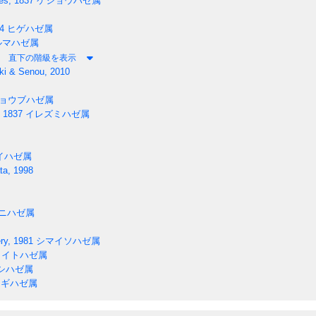
es, 1837
ケショウハゼ属
4
ヒゲハゼ属
ルマハゼ属
直下の階級を表示
i & Senou, 2010
ョウブハゼ属
, 1837
イレズミハゼ属
イハゼ属
ta, 1998
ニハゼ属
ry, 1981
シマイソハゼ属
イトハゼ属
シハゼ属
ギハゼ属