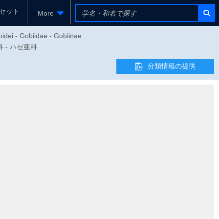
セット
More
oidei - Gobiidae - Gobiinae
ゼ科 - ハゼ亜科
分類情報の提供