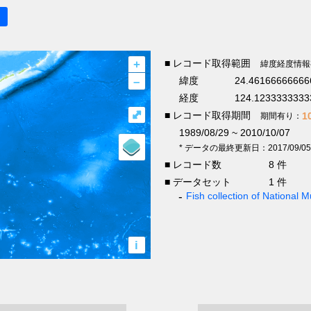
+
■ レコード取得範囲
緯度経度情報
–
緯度
24.46166666666
経度
124.1233333333
⤢
■ レコード取得期間
1
期間有り：
1989/08/29 ~ 2010/10/07
* データの最終更新日：2017/09/05
■ レコード数
8 件
■ データセット
1 件
Fish collection of National
i