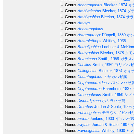
Genus
Acentrogobius
Bleeker, 1874
キ
Genus
Amblyeleotris
Bleeker, 1874
ダ
Genus
Amblygobius
Bleeker, 1874
サラ
Genus
Amoya
Genus
Ancistrogobius
Genus
Asterropteryx
Rüppell, 1830
ホシ
Genus
Austrolethops
Whitley, 1935
Genus
Barbuligobius
Lachner & McKinn
Genus
Bathygobius
Bleeker, 1878
クモ
Genus
Bryaninops
Smith, 1959
ガラス
Genus
Cabillus
Smith, 1959
ヨリメハゼ
Genus
Callogobius
Bleeker, 1874
オキ
Genus
Cristatogobius
トサカハゼ属
Genus
Cryptocentroides
ハスジマハゼ
Genus
Cryptocentrus
Ehrenberg, 1837
Genus
Ctenogobiops
Smith, 1959
シノ
Genus
Discordipinna
ホムラハゼ属
Genus
Drombus
Jordan & Seale, 1905
Genus
Echinogobius
モヨウシノビハゼ
Genus
Eviota
Jenkins, 1903
イソハゼ
Genus
Exyrias
Jordan & Seale, 1907
イ
Genus
Favonigobius
Whitley, 1930
ヒメ