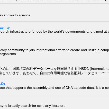
ies known to science.
cility
research infrastructure funded by the world’s governments and aimed a
e library community to join international efforts to create and utilize a 
) organisms.
配列データベースを協同運営する INSDC (International Nucleotide
集しています。あわせて、自由に利用可能な塩基配列データとスーパー
LD)
ase that supports the assembly and use of DNA barcode data. It is a col
 to broadly search for scholarly literature.