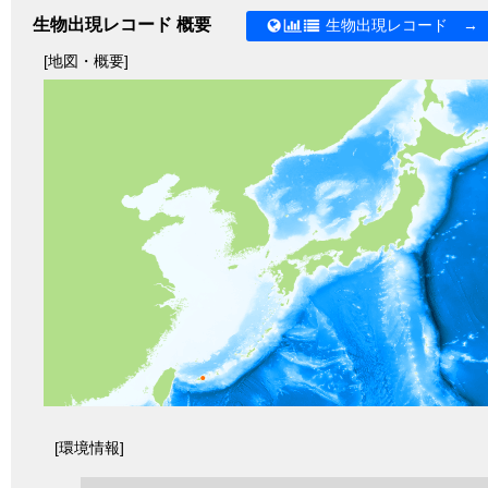
生物出現レコード 概要
生物出現レコード →
[地図・概要]
[環境情報]