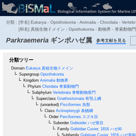
分類 :
[学名] Eukarya - Opisthokonta - Animalia - Chordata - Vertebra
[和名] 真核生物ドメイン - Opisthokonta - 動物界 - 脊索動
Parkraemeria
ギンポハゼ属
参考文献を見る
分類ツリー
Domain
Eukarya
真核生物ドメイン
Supergroup
Opisthokonta
Kingdom
Animalia
動物界
Phylum
Chordata
脊索動物門
Subphylum
Vertebrata
脊椎動物亜門
Superclass
Gnathostomata
有顎上綱
(unranked)
Pisciformes
魚類
Class
Actinopterygii
条鰭綱
Order
Perciformes
スズキ目
Suborder
Gobioidei
ハゼ亜目
Family
Gobiidae
Cuvier, 1816
ハゼ科
Subfamily
Gobiinae
Cuvier, 1816
ハゼ亜科