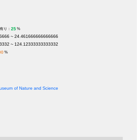
25
有り：
%
6666 ~ 24.461666666666666
3332 ~ 124.12333333333332
00
%
 Museum of Nature and Science