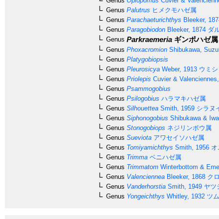
Genus
Oplopomus
Cuvier & Valencienn
Genus
Palutrus
ヒメクモハゼ属
Genus
Parachaeturichthys
Bleeker, 187
Genus
Paragobiodon
Bleeker, 1874
ダ
Parkraemeria
ギンポハゼ属
Genus
Genus
Phoxacromion
Shibukawa, Suzuk
Genus
Platygobiopsis
Genus
Pleurosicya
Weber, 1913
ウミシ
Genus
Priolepis
Cuvier & Valenciennes
Genus
Psammogobius
Genus
Psilogobius
ハラマキハゼ属
Genus
Silhouettea
Smith, 1959
シラヌ
Genus
Siphonogobius
Shibukawa & Iwa
Genus
Stonogobiops
ネジリンボウ属
Genus
Sueviota
アワセイソハゼ属
Genus
Tomiyamichthys
Smith, 1956
オ
Genus
Trimma
ベニハゼ属
Genus
Trimmatom
Winterbottom & Eme
Genus
Valenciennea
Bleeker, 1868
クロ
Genus
Vanderhorstia
Smith, 1949
ヤツ
Genus
Yongeichthys
Whitley, 1932
ツム