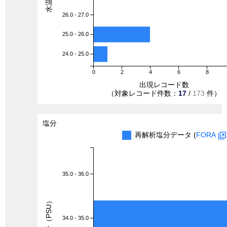
26.0 - 27.0
25.0 - 26.0
24.0 - 25.0
0
2
4
6
8
出現レコード数
（対象レコード件数：
17
/
173
件）
塩分
再解析塩分データ (
FORA
35.0 - 36.0
塩分（PSU）
34.0 - 35.0