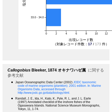
33.0 - 34.0
0
2
4
6
8
10
12
出現レコード数
（対象レコード件数：
17
/
173
件）
Callogobius
Bleeker, 1874
オキナワハゼ属
に関する
参考文献
●
Japan Oceanographic Data Center (2002)
JODC taxonomic
code of marine organisms (plankton). 2001 edition.
In: Marine
Organisms Data, accessed through
http://www.jodc.go.jp/data/biology.html.
●
Randall, J. E., Ida, H., Kato, K., Pyle, R. L. and J. L. Earle
(1997) Annotated checklist of the inshore fishes of the
Ogasawara Islands. National Science Museum Monographs,
Tokyo, 11, 1-74.