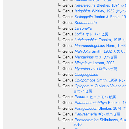
Genus
Hetereleotris
Bleeker, 1874
シロ
Genus
Istigobius
Whitley, 1932
クツワ
Genus
Kelloggella
Jordan & Seale, 190
Genus
Koumansetta
Genus
Larsonella
Genus
Lotilia
オドリハゼ属
Genus
Lubricogobius
Tanaka, 1915
ミジ
Genus
Macrodontogobius
Herre, 1936
Genus
Mahidolia
Smith, 1932
カスリハ
Genus
Mangarinus
ウチワハゼ属
Genus
Minysicya
Larson, 2002
Genus
Myersina
ハゴロモハゼ属
Genus
Obliquogobius
Genus
Oplopomops
Smith, 1959
トンガ
Genus
Oplopomus
Cuvier & Valencienn
ョウハゼ属
Genus
Palutrus
ヒメクモハゼ属
Genus
Parachaeturichthys
Bleeker, 187
Genus
Paragobiodon
Bleeker, 1874
ダ
Genus
Parkraemeria
ギンポハゼ属
Genus
Phoxacromion
Shibukawa, Suzu
2010