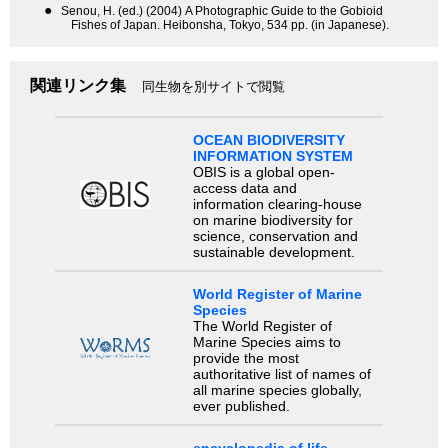
●
Senou, H. (ed.) (2004) A Photographic Guide to the Gobioid
Fishes of Japan. Heibonsha, Tokyo, 534 pp. (in Japanese).
関連リンク集
同生物を別サイトで閲覧
OCEAN BIODIVERSITY
INFORMATION SYSTEM
OBIS is a global open-
access data and
information clearing-house
on marine biodiversity for
science, conservation and
sustainable development.
World Register of Marine
Species
The World Register of
Marine Species aims to
provide the most
authoritative list of names of
all marine species globally,
ever published.