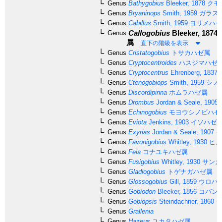
Genus
Bathygobius
Bleeker, 1878
クモ
Genus
Bryaninops
Smith, 1959
ガラス
Genus
Cabillus
Smith, 1959
ヨリメハゼ
Callogobius
Bleeker, 1874
Genus
属
直下の階級を表示
Genus
Cristatogobius
トサカハゼ属
Genus
Cryptocentroides
ハスジマハゼ
Genus
Cryptocentrus
Ehrenberg, 1837
Genus
Ctenogobiops
Smith, 1959
シノ
Genus
Discordipinna
ホムラハゼ属
Genus
Drombus
Jordan & Seale, 1905
Genus
Echinogobius
モヨウシノビハゼ
Genus
Eviota
Jenkins, 1903
イソハゼ
Genus
Exyrias
Jordan & Seale, 1907
イ
Genus
Favonigobius
Whitley, 1930
ヒメ
Genus
Feia
コナユキハゼ属
Genus
Fusigobius
Whitley, 1930
サンカ
Genus
Gladiogobius
トゲナガハゼ属
Genus
Glossogobius
Gill, 1859
ウロハ
Genus
Gobiodon
Bleeker, 1856
コバン
Genus
Gobiopsis
Steindachner, 1860
イ
Genus
Grallenia
Genus
Hazeus
ユカタハゼ属