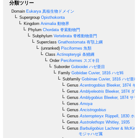
分類ツリー
Domain
Eukarya
真核生物ドメイン
Supergroup
Opisthokonta
Kingdom
Animalia
動物界
Phylum
Chordata
脊索動物門
Subphylum
Vertebrata
脊椎動物亜門
Superclass
Gnathostomata
有顎上綱
(unranked)
Pisciformes
魚類
Class
Actinopterygii
条鰭綱
Order
Perciformes
スズキ目
Suborder
Gobioidei
ハゼ亜目
Family
Gobiidae
Cuvier, 1816
ハゼ科
Subfamily
Gobiinae
Cuvier, 1816
ハゼ亜科
Genus
Acentrogobius
Bleeker, 1874
キ
Genus
Amblyeleotris
Bleeker, 1874
ダ
Genus
Amblygobius
Bleeker, 1874
サラ
Genus
Amoya
Genus
Ancistrogobius
Genus
Asterropteryx
Rüppell, 1830
ホシ
Genus
Austrolethops
Whitley, 1935
Genus
Barbuligobius
Lachner & McKinn
モジャハゼ属