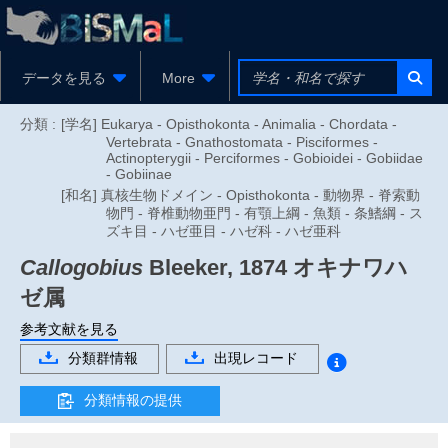
データを見る
More
分類 :
[学名] Eukarya - Opisthokonta - Animalia - Chordata -
Vertebrata - Gnathostomata - Pisciformes -
Actinopterygii - Perciformes - Gobioidei - Gobiidae
- Gobiinae
[和名] 真核生物ドメイン - Opisthokonta - 動物界 - 脊索動
物門 - 脊椎動物亜門 - 有顎上綱 - 魚類 - 条鰭綱 - ス
ズキ目 - ハゼ亜目 - ハゼ科 - ハゼ亜科
Callogobius
Bleeker, 1874
オキナワハ
ゼ属
参考文献を見る
分類群情報
出現レコード
分類情報の提供