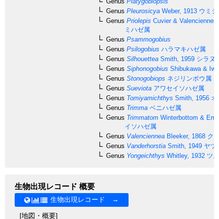
Genus
Platygobiopsis
Genus
Pleurosicya
Weber, 1913
ウミシ
Genus
Priolepis
Cuvier & Valenciennes
ミハゼ属
Genus
Psammogobius
Genus
Psilogobius
ハラマキハゼ属
Genus
Silhouettea
Smith, 1959
シラヌ
Genus
Siphonogobius
Shibukawa & Iwa
Genus
Stonogobiops
ネジリンボウ属
Genus
Sueviota
アワセイソハゼ属
Genus
Tomiyamichthys
Smith, 1956
オ
Genus
Trimma
ベニハゼ属
Genus
Trimmatom
Winterbottom & Eme
イソハゼ属
Genus
Valenciennea
Bleeker, 1868
クロ
Genus
Vanderhorstia
Smith, 1949
ヤツ
Genus
Yongeichthys
Whitley, 1932
ツム
生物出現レコード 概要
生物出現レコード →
[地図・概要]