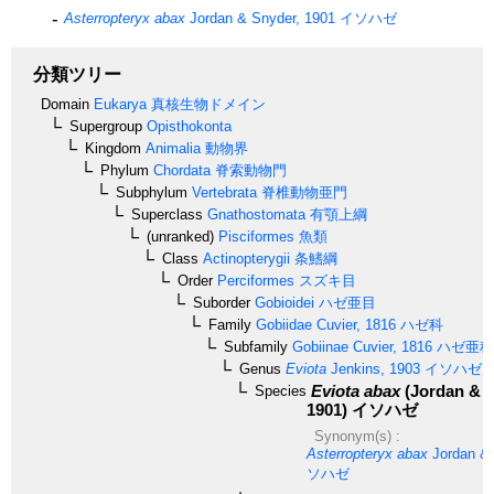
Asterropteryx abax
Jordan & Snyder, 1901
イソハゼ
分類ツリー
Domain
Eukarya
真核生物ドメイン
Supergroup
Opisthokonta
Kingdom
Animalia
動物界
Phylum
Chordata
脊索動物門
Subphylum
Vertebrata
脊椎動物亜門
Superclass
Gnathostomata
有顎上綱
(unranked)
Pisciformes
魚類
Class
Actinopterygii
条鰭綱
Order
Perciformes
スズキ目
Suborder
Gobioidei
ハゼ亜目
Family
Gobiidae
Cuvier, 1816
ハゼ科
Subfamily
Gobiinae
Cuvier, 1816
ハゼ亜科
Genus
Eviota
Jenkins, 1903
イソハゼ
Eviota abax
(Jordan & S
Species
1901)
イソハゼ
Synonym(s) :
Asterropteryx abax
Jordan & 
ソハゼ