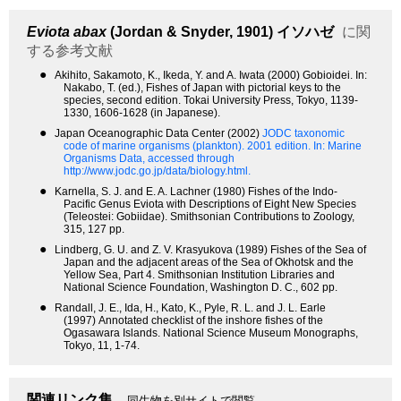
Eviota abax
(Jordan & Snyder, 1901)
イソハゼ
に関
する参考文献
●
Akihito, Sakamoto, K., Ikeda, Y. and A. Iwata (2000) Gobioidei. In:
Nakabo, T. (ed.), Fishes of Japan with pictorial keys to the
species, second edition. Tokai University Press, Tokyo, 1139-
1330, 1606-1628 (in Japanese).
●
Japan Oceanographic Data Center (2002)
JODC taxonomic
code of marine organisms (plankton). 2001 edition.
In: Marine
Organisms Data, accessed through
http://www.jodc.go.jp/data/biology.html.
●
Karnella, S. J. and E. A. Lachner (1980) Fishes of the Indo-
Pacific Genus Eviota with Descriptions of Eight New Species
(Teleostei: Gobiidae). Smithsonian Contributions to Zoology,
315, 127 pp.
●
Lindberg, G. U. and Z. V. Krasyukova (1989) Fishes of the Sea of
Japan and the adjacent areas of the Sea of Okhotsk and the
Yellow Sea, Part 4. Smithsonian Institution Libraries and
National Science Foundation, Washington D. C., 602 pp.
●
Randall, J. E., Ida, H., Kato, K., Pyle, R. L. and J. L. Earle
(1997) Annotated checklist of the inshore fishes of the
Ogasawara Islands. National Science Museum Monographs,
Tokyo, 11, 1-74.
関連リンク集
同生物を別サイトで閲覧