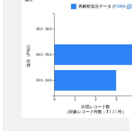
再解析塩分データ (
FORA
35.0 - 36.0
塩分（PSU）
34.0 - 35.0
33.0 - 34.0
0
1
2
3
出現レコード数
（対象レコード件数：
7
/
22
件）