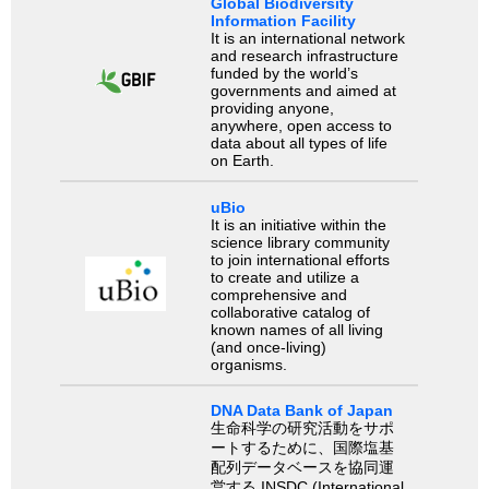
Global Biodiversity
Information Facility
It is an international network
and research infrastructure
funded by the world’s
governments and aimed at
providing anyone,
anywhere, open access to
data about all types of life
on Earth.
uBio
It is an initiative within the
science library community
to join international efforts
to create and utilize a
comprehensive and
collaborative catalog of
known names of all living
(and once-living)
organisms.
DNA Data Bank of Japan
生命科学の研究活動をサポ
ートするために、国際塩基
配列データベースを協同運
営する INSDC (International