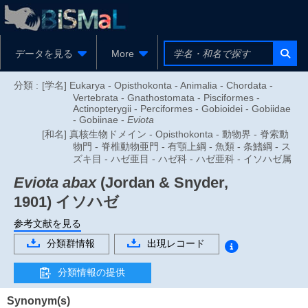
データを見る
More
分類 :
[学名] Eukarya - Opisthokonta - Animalia - Chordata -
Vertebrata - Gnathostomata - Pisciformes -
Actinopterygii - Perciformes - Gobioidei - Gobiidae
- Gobiinae -
Eviota
[和名] 真核生物ドメイン - Opisthokonta - 動物界 - 脊索動
物門 - 脊椎動物亜門 - 有顎上綱 - 魚類 - 条鰭綱 - ス
ズキ目 - ハゼ亜目 - ハゼ科 - ハゼ亜科 - イソハゼ属
Eviota abax
(Jordan & Snyder,
1901)
イソハゼ
参考文献を見る
分類群情報
出現レコード
分類情報の提供
Synonym(s)