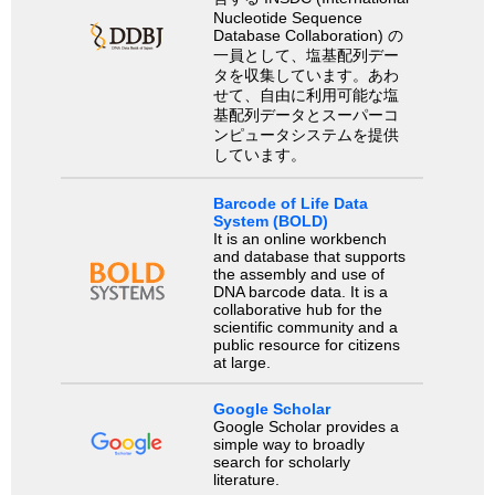
Nucleotide Sequence
Database Collaboration) の
一員として、塩基配列デー
タを収集しています。あわ
せて、自由に利用可能な塩
基配列データとスーパーコ
ンピュータシステムを提供
しています。
Barcode of Life Data
System (BOLD)
It is an online workbench
and database that supports
the assembly and use of
DNA barcode data. It is a
collaborative hub for the
scientific community and a
public resource for citizens
at large.
Google Scholar
Google Scholar provides a
simple way to broadly
search for scholarly
literature.