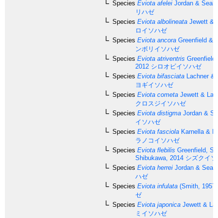
Species
Eviota afelei
Jordan & Seale
リハゼ
Species
Eviota albolineata
Jewett & 
ロイソハゼ
Species
Eviota ancora
Greenfield & 
ンボリイソハゼ
Species
Eviota atriventris
Greenfield
2012
シロオビイソハゼ
Species
Eviota bifasciata
Lachner & K
ヨギイソハゼ
Species
Eviota cometa
Jewett & Lac
クロスジイソハゼ
Species
Eviota distigma
Jordan & Se
イソハゼ
Species
Eviota fasciola
Karnella & L
ラノコイソハゼ
Species
Eviota flebilis
Greenfield, Su
Shibukawa, 2014
シズクイソ
Species
Eviota herrei
Jordan & Seale
ハゼ
Species
Eviota infulata
(Smith, 1957)
ゼ
Species
Eviota japonica
Jewett & Lac
ミイソハゼ