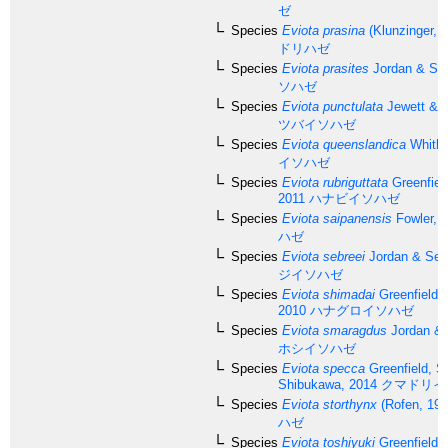
ゼ
Species
Eviota prasina
(Klunzinger, 
ドリハゼ
Species
Eviota prasites
Jordan & Sea
ソハゼ
Species
Eviota punctulata
Jewett & L
ツバイソハゼ
Species
Eviota queenslandica
Whitle
イソハゼ
Species
Eviota rubriguttata
Greenfiel
2011
ハナビイソハゼ
Species
Eviota saipanensis
Fowler, 
ハゼ
Species
Eviota sebreei
Jordan & Sea
ジイソハゼ
Species
Eviota shimadai
Greenfield &
2010
ハナグロイソハゼ
Species
Eviota smaragdus
Jordan & 
ホシイソハゼ
Species
Eviota specca
Greenfield, S
Shibukawa, 2014
クマドリイ
Species
Eviota storthynx
(Rofen, 195
ハゼ
Species
Eviota toshiyuki
Greenfield &