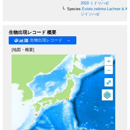
2010
ミドリハゼ
Species
Eviota zebrina
Lachner & Kar
ジイソハゼ
生物出現レコード 概要
生物出現レコード →
[地図・概要]
+
–
⤢