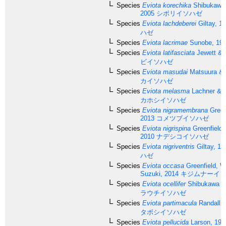
Species
Eviota korechika
Shibukawa 
2005
シボリイソハゼ
Species
Eviota lachdeberei
Giltay, 1
ハゼ
Species
Eviota lacrimae
Sunobe, 19
Species
Eviota latifasciata
Jewett & 
ビイソハゼ
Species
Eviota masudai
Matsuura & 
カイソハゼ
Species
Eviota melasma
Lachner & K
カホシイソハゼ
Species
Eviota nigramembrana
Green
2013
コメツブイソハゼ
Species
Eviota nigrispina
Greenfield 
2010
ナデシコイソハゼ
Species
Eviota nigriventris
Giltay, 19
ハゼ
Species
Eviota occasa
Greenfield, W
Suzuki, 2014
キジムナーイ
Species
Eviota ocellifer
Shibukawa & 
ラウチイソハゼ
Species
Eviota partimacula
Randall, 
タボシイソハゼ
Species
Eviota pellucida
Larson, 197