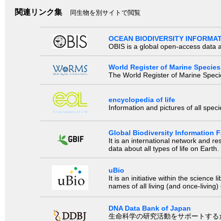
関連リンク集
同生物を別サイトで閲覧
OCEAN BIODIVERSITY INFORMA
OBIS is a global open-access data a
World Register of Marine Species
The World Register of Marine Species
encyclopedia of life
Information and pictures of all spec
Global Biodiversity Information Fa
It is an international network and 
data about all types of life on Earth.
uBio
It is an initiative within the scienc
names of all living (and once-living
DNA Data Bank of Japan
生命科学の研究活動をサポートするために、国際塩基