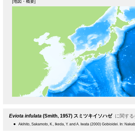
[地図・概要]
Eviota infulata
(Smith, 1957)
スミツキイソハゼ
に関する
●
Akihito, Sakamoto, K., Ikeda, Y. and A. Iwata (2000) Gobioidei. In: Naka