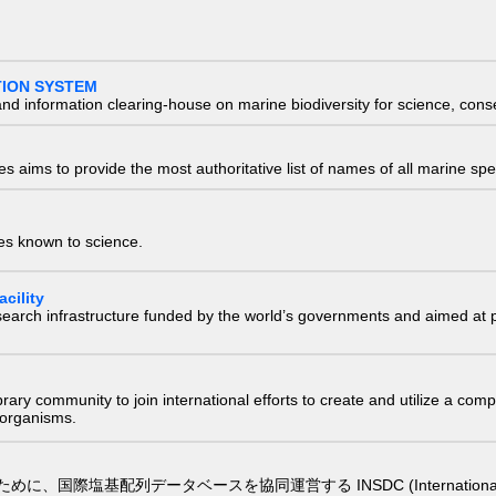
TION SYSTEM
nd information clearing-house on marine biodiversity for science, con
 aims to provide the most authoritative list of names of all marine spec
ies known to science.
cility
research infrastructure funded by the world’s governments and aimed a
e library community to join international efforts to create and utilize a 
) organisms.
配列データベースを協同運営する INSDC (International Nucleotide