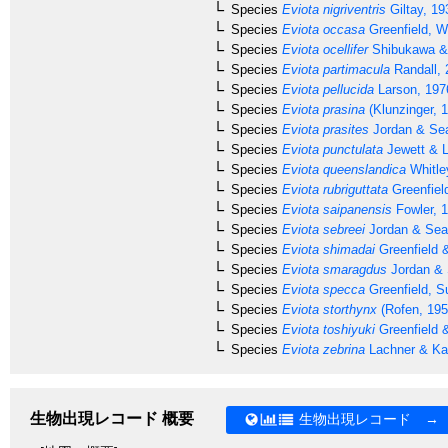
Species
Eviota nigriventris
Giltay, 19
Species
Eviota occasa
Greenfield, W
Species
Eviota ocellifer
Shibukawa & 
Species
Eviota partimacula
Randall, 
Species
Eviota pellucida
Larson, 197
Species
Eviota prasina
(Klunzinger, 
Species
Eviota prasites
Jordan & Sea
Species
Eviota punctulata
Jewett & L
Species
Eviota queenslandica
Whitle
Species
Eviota rubriguttata
Greenfiel
Species
Eviota saipanensis
Fowler, 
Species
Eviota sebreei
Jordan & Sea
Species
Eviota shimadai
Greenfield 
Species
Eviota smaragdus
Jordan & 
Species
Eviota specca
Greenfield, S
Species
Eviota storthynx
(Rofen, 195
Species
Eviota toshiyuki
Greenfield 
Species
Eviota zebrina
Lachner & Kar
生物出現レコード 概要
生物出現レコード →