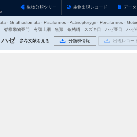
生物分類ツリー
生物出現レコード
データ
ta - Gnathostomata - Pisciformes - Actinopterygii - Perciformes - Gobi
物門 - 脊椎動物亜門 - 有顎上綱 - 魚類 - 条鰭綱 - スズキ目 - ハゼ亜目 - ハ
ソハゼ
参考文献を見る
分類群情報
出現レコー