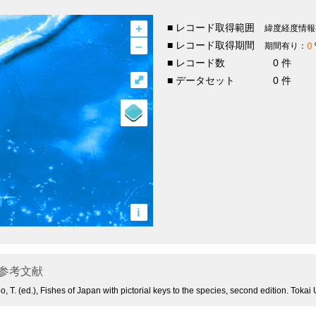
+
■ レコード取得範囲
緯度経度情報
–
■ レコード取得期間
0
期間有り：
■ レコード数
0 件
⤢
■ データセット
0 件
i
参考文献
bo, T. (ed.), Fishes of Japan with pictorial keys to the species, second edition. Tok