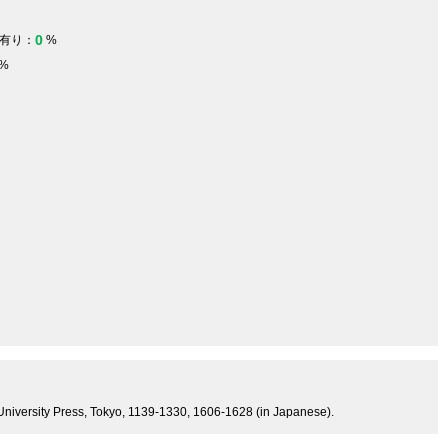
0
有り：
%
%
ai University Press, Tokyo, 1139-1330, 1606-1628 (in Japanese).