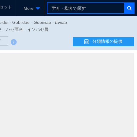
セット
More
oidei - Gobiidae - Gobiinae -
Eviota
ゼ科 - ハゼ亜科 - イソハゼ属
ド
分類情報の提供