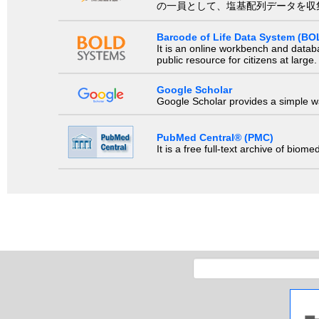
の一員として、塩基配列データを収
Barcode of Life Data System (BO
It is an online workbench and datab
public resource for citizens at large.
Google Scholar
Google Scholar provides a simple way
PubMed Central® (PMC)
It is a free full-text archive of biom