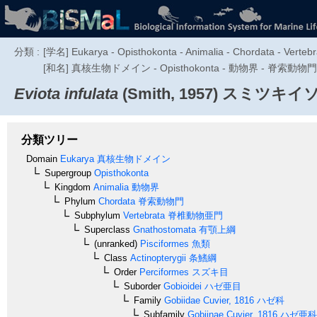
分類 :
[学名] Eukarya - Opisthokonta - Animalia - Chordata - Vertebra
[和名] 真核生物ドメイン - Opisthokonta - 動物界 - 脊索動
Eviota infulata
(Smith, 1957)
スミツキイ
分類ツリー
Domain
Eukarya
真核生物ドメイン
Supergroup
Opisthokonta
Kingdom
Animalia
動物界
Phylum
Chordata
脊索動物門
Subphylum
Vertebrata
脊椎動物亜門
Superclass
Gnathostomata
有顎上綱
(unranked)
Pisciformes
魚類
Class
Actinopterygii
条鰭綱
Order
Perciformes
スズキ目
Suborder
Gobioidei
ハゼ亜目
Family
Gobiidae
Cuvier, 1816
ハゼ科
Subfamily
Gobiinae
Cuvier, 1816
ハゼ亜科