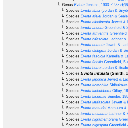
Genus
Eviota
Jenkins, 1903
イソハゼ
Species
Eviota abax
(Jordan & Snyde
Species
Eviota afelei
Jordan & Seale
Species
Eviota albolineata
Jewett & 
Species
Eviota ancora
Greenfield & 
Species
Eviota atriventris
Greenfield
Species
Eviota bifasciata
Lachner & K
Species
Eviota cometa
Jewett & Lac
Species
Eviota distigma
Jordan & Se
Species
Eviota fasciola
Karnella & L
Species
Eviota flebilis
Greenfield, S
Species
Eviota herrei
Jordan & Seale
Eviota infulata
(Smith, 1
Species
Species
Eviota japonica
Jewett & Lac
Species
Eviota korechika
Shibukawa 
Species
Eviota lachdeberei
Giltay, 1
Species
Eviota lacrimae
Sunobe, 19
Species
Eviota latifasciata
Jewett & 
Species
Eviota masudai
Matsuura & 
Species
Eviota melasma
Lachner & K
Species
Eviota nigramembrana
Green
Species
Eviota nigrispina
Greenfield 