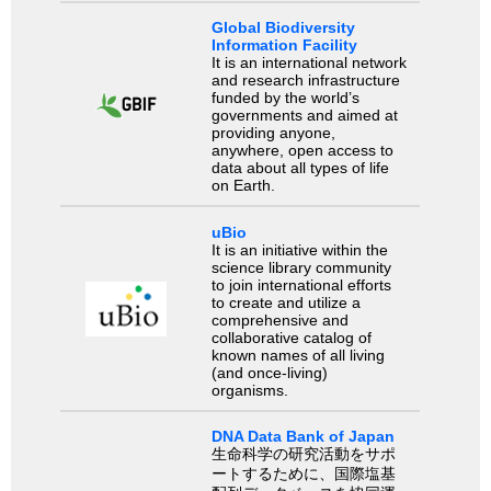
Global Biodiversity
Information Facility
It is an international network
and research infrastructure
funded by the world’s
governments and aimed at
providing anyone,
anywhere, open access to
data about all types of life
on Earth.
uBio
It is an initiative within the
science library community
to join international efforts
to create and utilize a
comprehensive and
collaborative catalog of
known names of all living
(and once-living)
organisms.
DNA Data Bank of Japan
生命科学の研究活動をサポ
ートするために、国際塩基