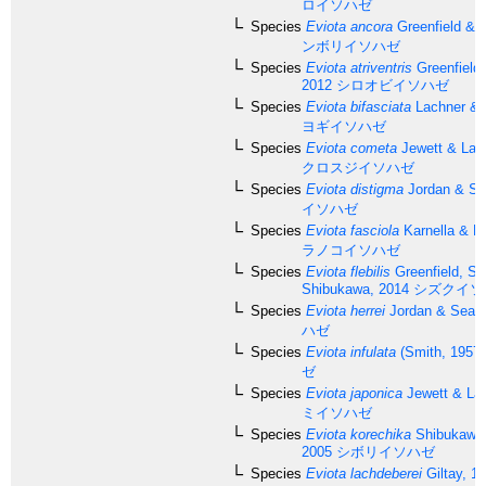
ロイソハゼ
Species
Eviota ancora
Greenfield & 
ンボリイソハゼ
Species
Eviota atriventris
Greenfield
2012
シロオビイソハゼ
Species
Eviota bifasciata
Lachner & K
ヨギイソハゼ
Species
Eviota cometa
Jewett & Lac
クロスジイソハゼ
Species
Eviota distigma
Jordan & Se
イソハゼ
Species
Eviota fasciola
Karnella & L
ラノコイソハゼ
Species
Eviota flebilis
Greenfield, Su
Shibukawa, 2014
シズクイソ
Species
Eviota herrei
Jordan & Seale
ハゼ
Species
Eviota infulata
(Smith, 1957)
ゼ
Species
Eviota japonica
Jewett & Lac
ミイソハゼ
Species
Eviota korechika
Shibukawa 
2005
シボリイソハゼ
Species
Eviota lachdeberei
Giltay, 1