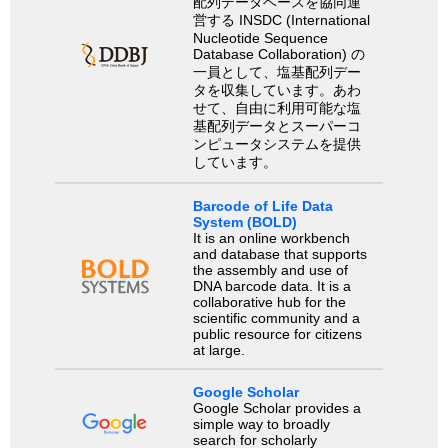
配列データベースを協同運
営する INSDC (International
Nucleotide Sequence
Database Collaboration) の
一員として、塩基配列デー
タを収集しています。あわ
せて、自由に利用可能な塩
基配列データとスーパーコ
ンピュータシステムを提供
しています。
Barcode of Life Data
System (BOLD)
It is an online workbench
and database that supports
the assembly and use of
DNA barcode data. It is a
collaborative hub for the
scientific community and a
public resource for citizens
at large.
Google Scholar
Google Scholar provides a
simple way to broadly
search for scholarly