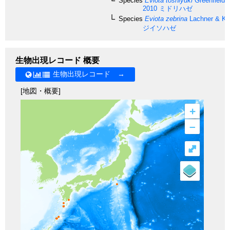
Species
Eviota toshiyuki
Greenfield &
2010
ミドリハゼ
Species
Eviota zebrina
Lachner & Kar
ジイソハゼ
生物出現レコード 概要
生物出現レコード →
[地図・概要]
+
–
⤢