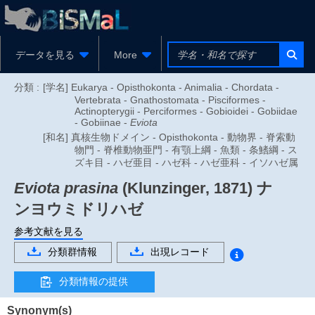
データを見る
More
分類 :
[学名] Eukarya - Opisthokonta - Animalia - Chordata -
Vertebrata - Gnathostomata - Pisciformes -
Actinopterygii - Perciformes - Gobioidei - Gobiidae
- Gobiinae -
Eviota
[和名] 真核生物ドメイン - Opisthokonta - 動物界 - 脊索動
物門 - 脊椎動物亜門 - 有顎上綱 - 魚類 - 条鰭綱 - ス
ズキ目 - ハゼ亜目 - ハゼ科 - ハゼ亜科 - イソハゼ属
Eviota prasina
(Klunzinger, 1871)
ナ
ンヨウミドリハゼ
参考文献を見る
分類群情報
出現レコード
分類情報の提供
Synonym(s)