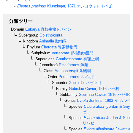
Eleotris prasinus
Klunzinger, 1871
ナンヨウミドリハゼ
分類ツリー
Domain
Eukarya
真核生物ドメイン
Supergroup
Opisthokonta
Kingdom
Animalia
動物界
Phylum
Chordata
脊索動物門
Subphylum
Vertebrata
脊椎動物亜門
Superclass
Gnathostomata
有顎上綱
(unranked)
Pisciformes
魚類
Class
Actinopterygii
条鰭綱
Order
Perciformes
スズキ目
Suborder
Gobioidei
ハゼ亜目
Family
Gobiidae
Cuvier, 1816
ハゼ科
Subfamily
Gobiinae
Cuvier, 1816
ハゼ亜科
Genus
Eviota
Jenkins, 1903
イソハゼ
Species
Eviota abax
(Jordan & Snyde
ゼ
Species
Eviota afelei
Jordan & Seale
リハゼ
Species
Eviota albolineata
Jewett & 