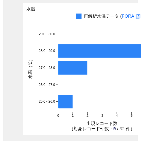
水温
再解析水温データ (
FORA
29.0 - 30.0
28.0 - 29.0
水温（℃）
27.0 - 28.0
26.0 - 27.0
25.0 - 26.0
0
1
2
3
4
5
出現レコード数
（対象レコード件数：
9
/
32
件）