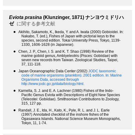
Eviota prasina
(Klunzinger, 1871)
ナンヨウミドリハ
ゼ
に関する参考文献
●
Akihito, Sakamoto, K., Ikeda, Y. and A. Iwata (2000) Gobioidei. In:
Nakabo, T. (ed.), Fishes of Japan with pictorial keys to the
species, second edition. Tokai University Press, Tokyo, 1139-
1330, 1606-1628 (in Japanese).
●
Chen, J. P., Chen, I. S. and K. T. Shao (1998) Review of the
marine gobiid genus, Amblyeleotris (Pisces: Gobiidae) with
seven new records from Taiwan. Zoological Studies, Taipei,
37, 111-118.
●
Japan Oceanographic Data Center (2002)
JODC taxonomic
code of marine organisms (plankton). 2001 edition.
In: Marine
Organisms Data, accessed through
http://www.jodc.go.jp/data/biology.html.
●
Karnella, S. J. and E. A. Lachner (1980) Fishes of the Indo-
Pacific Genus Eviota with Descriptions of Eight New Species
(Teleostei: Gobiidae). Smithsonian Contributions to Zoology,
315, 127 pp.
●
Randall, J. E., Ida, H., Kato, K., Pyle, R. L. and J. L. Earle
(1997) Annotated checklist of the inshore fishes of the
Ogasawara Islands. National Science Museum Monographs,
Tokyo, 11, 1-74.