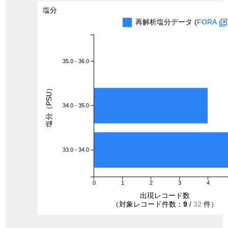
塩分
再解析塩分データ (
FORA
35.0 - 36.0
塩分（PSU）
34.0 - 35.0
33.0 - 34.0
0
1
2
3
4
出現レコード数
（対象レコード件数：
9
/
32
件）