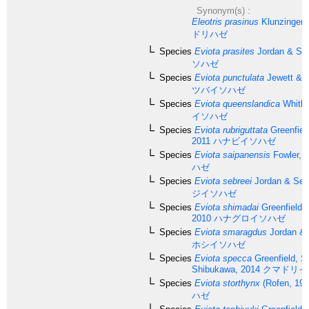
Synonym(s) :
Eleotris prasinus
Klunzinger,
ドリハゼ
Species
Eviota prasites
Jordan & Sea
ソハゼ
Species
Eviota punctulata
Jewett & L
ツバイソハゼ
Species
Eviota queenslandica
Whitle
イソハゼ
Species
Eviota rubriguttata
Greenfiel
2011
ハナビイソハゼ
Species
Eviota saipanensis
Fowler, 
ハゼ
Species
Eviota sebreei
Jordan & Sea
ジイソハゼ
Species
Eviota shimadai
Greenfield &
2010
ハナグロイソハゼ
Species
Eviota smaragdus
Jordan & 
ホシイソハゼ
Species
Eviota specca
Greenfield, S
Shibukawa, 2014
クマドリイ
Species
Eviota storthynx
(Rofen, 195
ハゼ