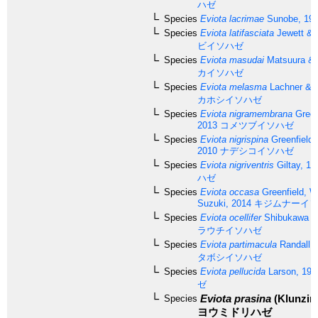
ハゼ
Species
Eviota lacrimae
Sunobe, 19
Species
Eviota latifasciata
Jewett & 
ビイソハゼ
Species
Eviota masudai
Matsuura & 
カイソハゼ
Species
Eviota melasma
Lachner & K
カホシイソハゼ
Species
Eviota nigramembrana
Green
2013
コメツブイソハゼ
Species
Eviota nigrispina
Greenfield 
2010
ナデシコイソハゼ
Species
Eviota nigriventris
Giltay, 19
ハゼ
Species
Eviota occasa
Greenfield, W
Suzuki, 2014
キジムナーイ
Species
Eviota ocellifer
Shibukawa & 
ラウチイソハゼ
Species
Eviota partimacula
Randall, 
タボシイソハゼ
Species
Eviota pellucida
Larson, 197
ゼ
Eviota prasina
(Klunzing
Species
ヨウミドリハゼ