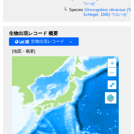
ワハゼ
Species
Glossogobius olivaceus
(Te
Schlegel, 1845)
ウロハゼ
生物出現レコード 概要
生物出現レコード →
[地図・概要]
+
–
⤢