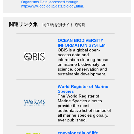
Organisms Data, accessed through
http://www.jodc.go.jp/data/biology.html.
関連リンク集
同生物を別サイトで閲覧
OCEAN BIODIVERSITY
INFORMATION SYSTEM
OBIS is a global open-
access data and
information clearing-house
on marine biodiversity for
science, conservation and
sustainable development.
World Register of Marine
Species
The World Register of
Marine Species aims to
provide the most
authoritative list of names of
all marine species globally,
ever published.
encyclopedia of life