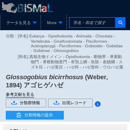
データを見る
More
分類 :
[学名] Eukarya - Opisthokonta - Animalia - Chordata -
Vertebrata - Gnathostomata - Pisciformes -
Actinopterygii - Perciformes - Gobioidei - Gobiidae
- Gobiinae -
Glossogobius
[和名] 真核生物ドメイン - Opisthokonta - 動物界 - 脊索動
物門 - 脊椎動物亜門 - 有顎上綱 - 魚類 - 条鰭綱 - ス
ズキ目 - ハゼ亜目 - ハゼ科 - ハゼ亜科 - ウロハゼ属
Glossogobius bicirrhosus
(Weber,
1894)
アゴヒゲハゼ
参考文献を見る
分類群情報
出現レコード
分類情報の提供