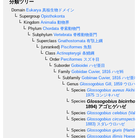
分類ツリー
Domain
Eukarya
真核生物ドメイン
Supergroup
Opisthokonta
Kingdom
Animalia
動物界
Phylum
Chordata
脊索動物門
Subphylum
Vertebrata
脊椎動物亜門
Superclass
Gnathostomata
有顎上綱
(unranked)
Pisciformes
魚類
Class
Actinopterygii
条鰭綱
Order
Perciformes
スズキ目
Suborder
Gobioidei
ハゼ亜目
Family
Gobiidae
Cuvier, 1816
ハゼ科
Subfamily
Gobiinae
Cuvier, 1816
ハゼ亜科
Genus
Glossogobius
Gill, 1859
ウロハ
Species
Glossogobius aureus
Akihit
1975
コンジキハゼ
Glossogobius bicirrho
Species
1894)
アゴヒゲハゼ
Species
Glossogobius celebius
(Vale
Species
Glossogobius circumspectu
1883)
スダレウロハゼ
Species
Glossogobius giuris
(Hamilto
Species
Glossogobius illimis
Hoese &