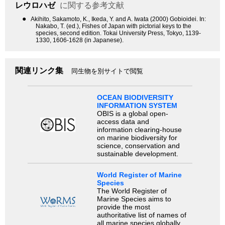
レウロハゼ
に関する参考文献
●
Akihito, Sakamoto, K., Ikeda, Y. and A. Iwata (2000) Gobioidei. In:
Nakabo, T. (ed.), Fishes of Japan with pictorial keys to the
species, second edition. Tokai University Press, Tokyo, 1139-
1330, 1606-1628 (in Japanese).
関連リンク集
同生物を別サイトで閲覧
OCEAN BIODIVERSITY
INFORMATION SYSTEM
OBIS is a global open-
access data and
information clearing-house
on marine biodiversity for
science, conservation and
sustainable development.
World Register of Marine
Species
The World Register of
Marine Species aims to
provide the most
authoritative list of names of
all marine species globally,