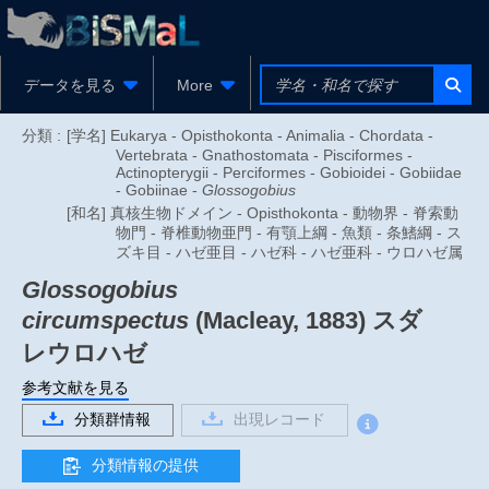
データを見る
More
分類 :
[学名] Eukarya - Opisthokonta - Animalia - Chordata -
Vertebrata - Gnathostomata - Pisciformes -
Actinopterygii - Perciformes - Gobioidei - Gobiidae
- Gobiinae -
Glossogobius
[和名] 真核生物ドメイン - Opisthokonta - 動物界 - 脊索動
物門 - 脊椎動物亜門 - 有顎上綱 - 魚類 - 条鰭綱 - ス
ズキ目 - ハゼ亜目 - ハゼ科 - ハゼ亜科 - ウロハゼ属
Glossogobius
circumspectus
(Macleay, 1883)
スダ
レウロハゼ
参考文献を見る
分類群情報
出現レコード
分類情報の提供