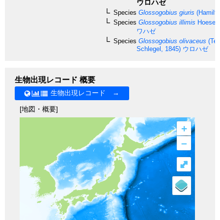
ウロハゼ
Species
Glossogobius giuris
(Hamilto
Species
Glossogobius illimis
Hoese &
ワハゼ
Species
Glossogobius olivaceus
(Te
Schlegel, 1845)
ウロハゼ
生物出現レコード 概要
生物出現レコード →
[地図・概要]
+
–
⤢