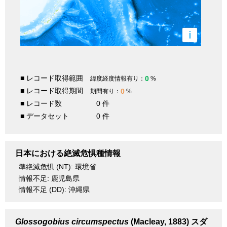
i
■ レコード取得範囲
0
緯度経度情報有り：
%
■ レコード取得期間
0
期間有り：
%
■ レコード数
0 件
■ データセット
0 件
日本における絶滅危惧種情報
準絶滅危惧 (NT): 環境省
情報不足: 鹿児島県
情報不足 (DD): 沖縄県
Glossogobius circumspectus
(Macleay, 1883)
スダ