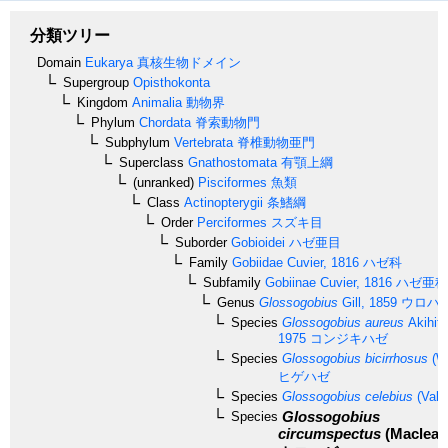
分類ツリー
Domain
Eukarya
真核生物ドメイン
Supergroup
Opisthokonta
Kingdom
Animalia
動物界
Phylum
Chordata
脊索動物門
Subphylum
Vertebrata
脊椎動物亜門
Superclass
Gnathostomata
有顎上綱
(unranked)
Pisciformes
魚類
Class
Actinopterygii
条鰭綱
Order
Perciformes
スズキ目
Suborder
Gobioidei
ハゼ亜目
Family
Gobiidae
Cuvier, 1816
ハゼ科
Subfamily
Gobiinae
Cuvier, 1816
ハゼ亜科
Genus
Glossogobius
Gill, 1859
ウロハ
Species
Glossogobius aureus
Akihit
1975
コンジキハゼ
Species
Glossogobius bicirrhosus
(We
ヒゲハゼ
Species
Glossogobius celebius
(Vale
Glossogobius
Species
circumspectus
(Macleay,