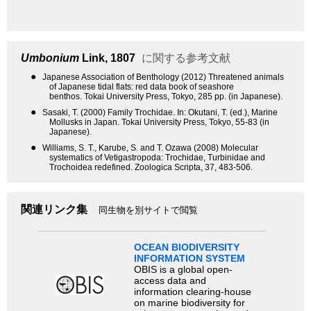
Umbonium
Link, 1807
に関する参考文献
●
Japanese Association of Benthology (2012) Threatened animals
of Japanese tidal flats: red data book of seashore
benthos. Tokai University Press, Tokyo, 285 pp. (in Japanese).
●
Sasaki, T. (2000) Family Trochidae. In: Okutani, T. (ed.), Marine
Mollusks in Japan. Tokai University Press, Tokyo, 55-83 (in
Japanese).
●
Williams, S. T., Karube, S. and T. Ozawa (2008) Molecular
systematics of Vetigastropoda: Trochidae, Turbinidae and
Trochoidea redefined. Zoologica Scripta, 37, 483-506.
関連リンク集
同生物を別サイトで閲覧
OCEAN BIODIVERSITY
INFORMATION SYSTEM
OBIS is a global open-
access data and
information clearing-house
on marine biodiversity for