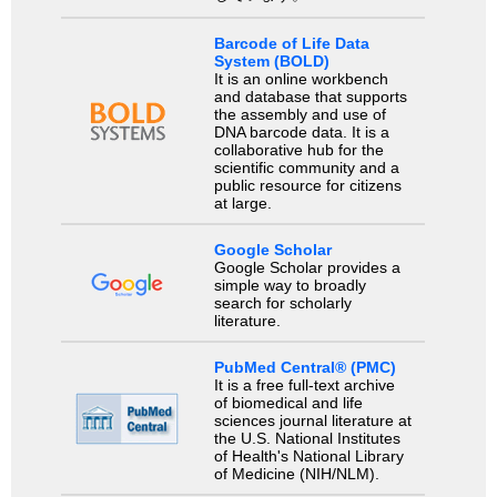
Barcode of Life Data
System (BOLD)
It is an online workbench
and database that supports
the assembly and use of
DNA barcode data. It is a
collaborative hub for the
scientific community and a
public resource for citizens
at large.
Google Scholar
Google Scholar provides a
simple way to broadly
search for scholarly
literature.
PubMed Central® (PMC)
It is a free full-text archive
of biomedical and life
sciences journal literature at
the U.S. National Institutes
of Health's National Library
of Medicine (NIH/NLM).