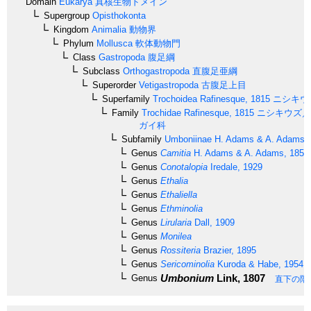
Domain
Eukarya
真核生物ドメイン
Supergroup
Opisthokonta
Kingdom
Animalia
動物界
Phylum
Mollusca
軟体動物門
Class
Gastropoda
腹足綱
Subclass
Orthogastropoda
直腹足亜綱
Superorder
Vetigastropoda
古腹足上目
Superfamily
Trochoidea
Rafinesque, 1815
ニシキウ
Family
Trochidae
Rafinesque, 1815
ニシキウズ／
ガイ科
Subfamily
Umboniinae
H. Adams & A. Adams, 
Genus
Camitia
H. Adams & A. Adams, 1854
Genus
Conotalopia
Iredale, 1929
Genus
Ethalia
Genus
Ethaliella
Genus
Ethminolia
Genus
Lirularia
Dall, 1909
Genus
Monilea
Genus
Rossiteria
Brazier, 1895
Genus
Sericominolia
Kuroda & Habe, 1954
Umbonium
Link, 1807
Genus
直下の階