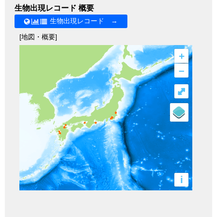
生物出現レコード 概要
生物出現レコード →
[地図・概要]
+
–
⤢
i