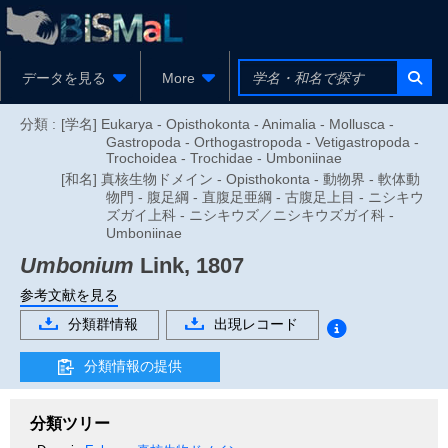
データを見る
More
分類 :
[学名] Eukarya - Opisthokonta - Animalia - Mollusca -
Gastropoda - Orthogastropoda - Vetigastropoda -
Trochoidea - Trochidae - Umboniinae
[和名] 真核生物ドメイン - Opisthokonta - 動物界 - 軟体動
物門 - 腹足綱 - 直腹足亜綱 - 古腹足上目 - ニシキウ
ズガイ上科 - ニシキウズ／ニシキウズガイ科 -
Umboniinae
Umbonium
Link, 1807
参考文献を見る
分類群情報
出現レコード
分類情報の提供
分類ツリー