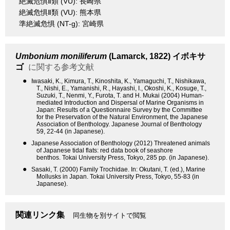
絶滅危惧Ⅱ類 (VU): 長崎県
絶滅危惧Ⅱ類 (VU): 熊本県
準絶滅危惧 (NT-g): 宮崎県
Umbonium moniliferum
(Lamarck, 1822)
イボキサ
ゴ
に関する参考文献
●
Iwasaki, K., Kimura, T., Kinoshita, K., Yamaguchi, T., Nishikawa,
T., Nishi, E., Yamanishi, R., Hayashi, I., Okoshi, K., Kosuge, T.,
Suzuki, T., Nenmi, Y., Furota, T. and H. Mukai (2004) Human-
mediated Introduction and Dispersal of Marine Organisms in
Japan: Results of a Questionnaire Survey by the Committee
for the Preservation of the Natural Environment, the Japanese
Association of Benthology. Japanese Journal of Benthology
59, 22-44 (in Japanese).
●
Japanese Association of Benthology (2012) Threatened animals
of Japanese tidal flats: red data book of seashore
benthos. Tokai University Press, Tokyo, 285 pp. (in Japanese).
●
Sasaki, T. (2000) Family Trochidae. In: Okutani, T. (ed.), Marine
Mollusks in Japan. Tokai University Press, Tokyo, 55-83 (in
Japanese).
関連リンク集
同生物を別サイトで閲覧