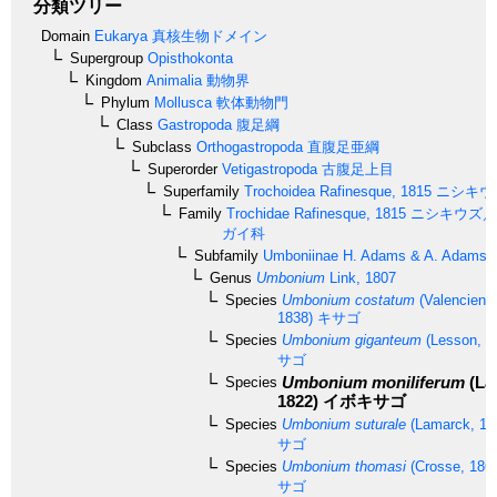
分類ツリー
Domain
Eukarya
真核生物ドメイン
Supergroup
Opisthokonta
Kingdom
Animalia
動物界
Phylum
Mollusca
軟体動物門
Class
Gastropoda
腹足綱
Subclass
Orthogastropoda
直腹足亜綱
Superorder
Vetigastropoda
古腹足上目
Superfamily
Trochoidea
Rafinesque, 1815
ニシキウ
Family
Trochidae
Rafinesque, 1815
ニシキウズ／
ガイ科
Subfamily
Umboniinae
H. Adams & A. Adams, 
Genus
Umbonium
Link, 1807
Species
Umbonium costatum
(Valencienne
1838)
キサゴ
Species
Umbonium giganteum
(Lesson, 1
サゴ
Umbonium moniliferum
(La
Species
1822)
イボキサゴ
Species
Umbonium suturale
(Lamarck, 18
サゴ
Species
Umbonium thomasi
(Crosse, 186
サゴ