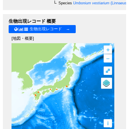
Species
Umbonium vestiarium
(Linnaeus,
生物出現レコード 概要
生物出現レコード →
[地図・概要]
+
–
⤢
i