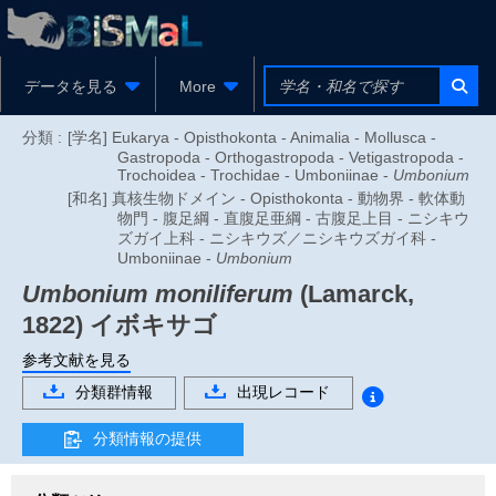
データを見る
More
分類 :
[学名] Eukarya - Opisthokonta - Animalia - Mollusca -
Gastropoda - Orthogastropoda - Vetigastropoda -
Trochoidea - Trochidae - Umboniinae -
Umbonium
[和名] 真核生物ドメイン - Opisthokonta - 動物界 - 軟体動
物門 - 腹足綱 - 直腹足亜綱 - 古腹足上目 - ニシキウ
ズガイ上科 - ニシキウズ／ニシキウズガイ科 -
Umboniinae -
Umbonium
Umbonium moniliferum
(Lamarck,
1822)
イボキサゴ
参考文献を見る
分類群情報
出現レコード
分類情報の提供