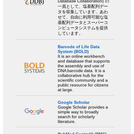
Database Collaboration) の
一員として、塩基配列デー
タを収集しています。あわ
せて、自由に利用可能な塩
基配列データとスーパーコ
ンピュータシステムを提供
しています。
Barcode of Life Data
System (BOLD)
It is an online workbench
and database that supports
the assembly and use of
DNA barcode data. It is a
collaborative hub for the
scientific community and a
public resource for citizens
at large.
Google Scholar
Google Scholar provides a
simple way to broadly
search for scholarly
literature.
PubMed Central® (PMC)