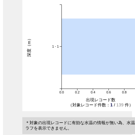
深度（m）
1 - 1
0.0
0.2
0.4
0.6
0.8
出現レコード数
（対象レコード件数：
1
/
139
件）
＊対象の出現レコードに有効な水温の情報が無い為、水温
ラフを表示できません。