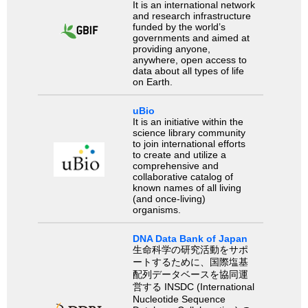
It is an international network
and research infrastructure
funded by the world’s
governments and aimed at
providing anyone,
anywhere, open access to
data about all types of life
on Earth.
uBio
It is an initiative within the
science library community
to join international efforts
to create and utilize a
comprehensive and
collaborative catalog of
known names of all living
(and once-living)
organisms.
DNA Data Bank of Japan
生命科学の研究活動をサポ
ートするために、国際塩基
配列データベースを協同運
営する INSDC (International
Nucleotide Sequence