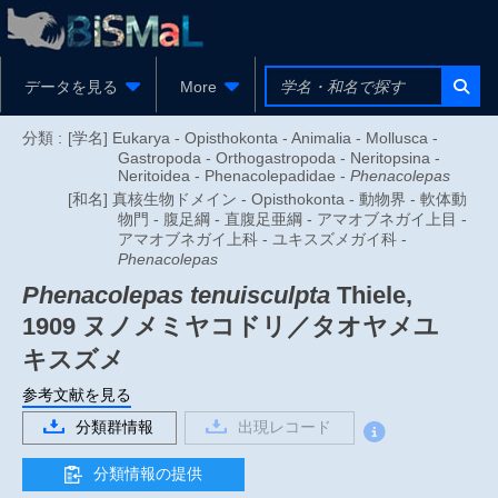
データを見る
More
分類 :
[学名] Eukarya - Opisthokonta - Animalia - Mollusca -
Gastropoda - Orthogastropoda - Neritopsina -
Neritoidea - Phenacolepadidae -
Phenacolepas
[和名] 真核生物ドメイン - Opisthokonta - 動物界 - 軟体動
物門 - 腹足綱 - 直腹足亜綱 - アマオブネガイ上目 -
アマオブネガイ上科 - ユキスズメガイ科 -
Phenacolepas
Phenacolepas tenuisculpta
Thiele,
1909
ヌノメミヤコドリ／タオヤメユ
キスズメ
参考文献を見る
分類群情報
出現レコード
分類情報の提供