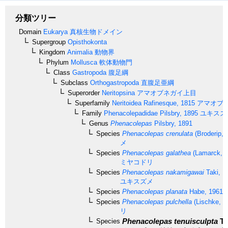
分類ツリー
Domain
Eukarya
真核生物ドメイン
Supergroup
Opisthokonta
Kingdom
Animalia
動物界
Phylum
Mollusca
軟体動物門
Class
Gastropoda
腹足綱
Subclass
Orthogastropoda
直腹足亜綱
Superorder
Neritopsina
アマオブネガイ上目
Superfamily
Neritoidea
Rafinesque, 1815
アマオブ
Family
Phenacolepadidae
Pilsbry, 1895
ユキスズ
Genus
Phenacolepas
Pilsbry, 1891
Species
Phenacolepas crenulata
(Broderip, 
メ
Species
Phenacolepas galathea
(Lamarck, 1
ミヤコドリ
Species
Phenacolepas nakamigawai
Taki, 1
ユキスズメ
Species
Phenacolepas planata
Habe, 1961
Species
Phenacolepas pulchella
(Lischke, 1
リ
Phenacolepas tenuisculpta
Th
Species