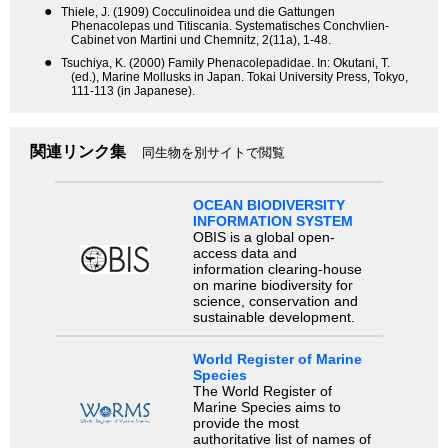
●
Thiele, J. (1909) Cocculinoidea und die Gattungen
Phenacolepas und Titiscania. Systematisches Conchvlien-
Cabinet von Martini und Chemnitz, 2(11a), 1-48.
●
Tsuchiya, K. (2000) Family Phenacolepadidae. In: Okutani, T.
(ed.), Marine Mollusks in Japan. Tokai University Press, Tokyo,
111-113 (in Japanese).
関連リンク集
同生物を別サイトで閲覧
OCEAN BIODIVERSITY
INFORMATION SYSTEM
OBIS is a global open-
access data and
information clearing-house
on marine biodiversity for
science, conservation and
sustainable development.
World Register of Marine
Species
The World Register of
Marine Species aims to
provide the most
authoritative list of names of