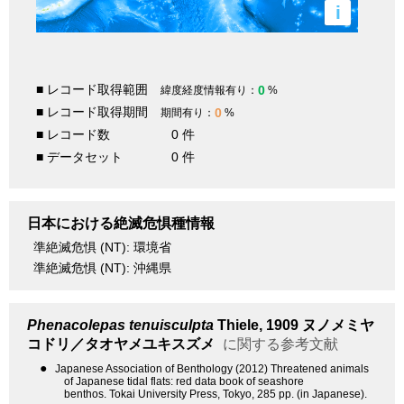
i
■ レコード取得範囲
0
緯度経度情報有り：
%
■ レコード取得期間
0
期間有り：
%
■ レコード数
0 件
■ データセット
0 件
日本における絶滅危惧種情報
準絶滅危惧 (NT): 環境省
準絶滅危惧 (NT): 沖縄県
Phenacolepas tenuisculpta
Thiele, 1909
ヌノメミヤ
コドリ／タオヤメユキスズメ
に関する参考文献
●
Japanese Association of Benthology (2012) Threatened animals
of Japanese tidal flats: red data book of seashore
benthos. Tokai University Press, Tokyo, 285 pp. (in Japanese).