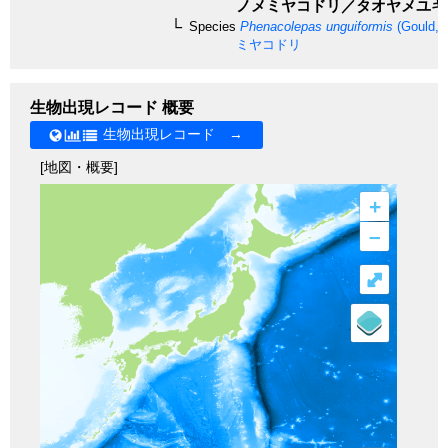
ノメミヤコドリ／タオヤメユキ
Species
Phenacolepas unguiformis
(Gould, 
ミヤコドリ
生物出現レコード 概要
生物出現レコード →
[地図・概要]
+
–
⤢