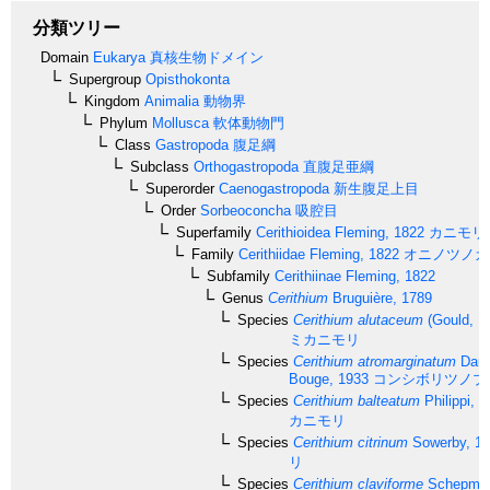
分類ツリー
Domain
Eukarya
真核生物ドメイン
Supergroup
Opisthokonta
Kingdom
Animalia
動物界
Phylum
Mollusca
軟体動物門
Class
Gastropoda
腹足綱
Subclass
Orthogastropoda
直腹足亜綱
Superorder
Caenogastropoda
新生腹足上目
Order
Sorbeoconcha
吸腔目
Superfamily
Cerithioidea
Fleming, 1822
カニモリ
Family
Cerithiidae
Fleming, 1822
オニノツノガ
Subfamily
Cerithiinae
Fleming, 1822
Genus
Cerithium
Bruguière, 1789
Species
Cerithium alutaceum
(Gould, 1
ミカニモリ
Species
Cerithium atromarginatum
Daut
Bouge, 1933
コンシボリツノブ
Species
Cerithium balteatum
Philippi, 
カニモリ
Species
Cerithium citrinum
Sowerby, 1
リ
Species
Cerithium claviforme
Schepman