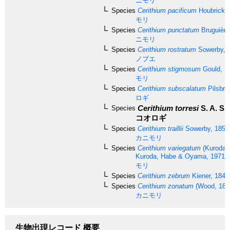
ニモリ
Species
Cerithium pacificum
Houbrick, 
モリ
Species
Cerithium punctatum
Bruguière
ニモリ
Species
Cerithium rostratum
Sowerby, 
ノブエ
Species
Cerithium stigmosum
Gould, 1
モリ
Species
Cerithium subscalatum
Pilsbry
ロギ
Cerithium torresi
S. A. Sm
Species
コオロギ
Species
Cerithium traillii
Sowerby, 1855
カニモリ
Species
Cerithium variegatum
(Kuroda 
Kuroda, Habe & Oyama, 1971)
モリ
Species
Cerithium zebrum
Kiener, 1841
Species
Cerithium zonatum
(Wood, 182
カニモリ
生物出現レコード 概要