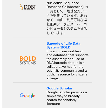
Nucleotide Sequence
Database Collaboration) の
一員として、塩基配列デー
タを収集しています。あわ
せて、自由に利用可能な塩
基配列データとスーパーコ
ンピュータシステムを提供
しています。
Barcode of Life Data
System (BOLD)
It is an online workbench
and database that supports
the assembly and use of
DNA barcode data. It is a
collaborative hub for the
scientific community and a
public resource for citizens
at large.
Google Scholar
Google Scholar provides a
simple way to broadly
search for scholarly
literature.