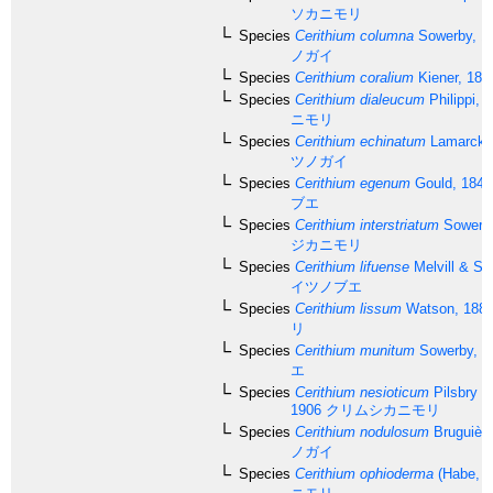
ソカニモリ
Species
Cerithium columna
Sowerby, 1
ノガイ
Species
Cerithium coralium
Kiener, 184
Species
Cerithium dialeucum
Philippi, 
ニモリ
Species
Cerithium echinatum
Lamarck,
ツノガイ
Species
Cerithium egenum
Gould, 1849
ブエ
Species
Cerithium interstriatum
Sowerby
ジカニモリ
Species
Cerithium lifuense
Melvill & St
イツノブエ
Species
Cerithium lissum
Watson, 188
リ
Species
Cerithium munitum
Sowerby, 1
エ
Species
Cerithium nesioticum
Pilsbry &
1906
クリムシカニモリ
Species
Cerithium nodulosum
Bruguière
ノガイ
Species
Cerithium ophioderma
(Habe, 1