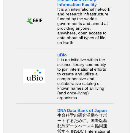
Information Facility
It is an international network
and research infrastructure
funded by the world’s
governments and aimed at
providing anyone,
anywhere, open access to
data about all types of life
on Earth.
uBio
It is an initiative within the
science library community
to join international efforts
to create and utilize a
comprehensive and
collaborative catalog of
known names of all living
(and once-living)
organisms.
DNA Data Bank of Japan
生命科学の研究活動をサポ
ートするために、国際塩基
配列データベースを協同運
営する INSDC (International