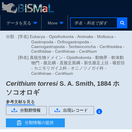
データを見る
More
分類 :
[学名] Eukarya - Opisthokonta - Animalia - Mollusca -
Gastropoda - Orthogastropoda -
Caenogastropoda - Sorbeoconcha - Cerithioidea -
Cerithiidae - Cerithiinae -
Cerithium
[和名] 真核生物ドメイン - Opisthokonta - 動物界 - 軟体動
物門 - 腹足綱 - 直腹足亜綱 - 新生腹足上目 - 吸腔目
- カニモリガイ上科 - オニノツノガイ科 -
Cerithiinae -
Cerithium
Cerithium torresi
S. A. Smith, 1884
ホ
ソコオロギ
参考文献を見る
分類群情報
出現レコード
分類情報の提供