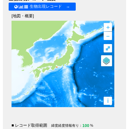
生物出現レコード →
[地図・概要]
+
–
⤢
i
■ レコード取得範囲
100
緯度経度情報有り：
%