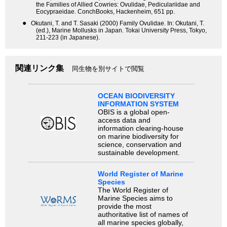
the Families of Allied Cowries: Ovulidae, Pediculariidae and
Eocypraeidae. ConchBooks, Hackenheim, 651 pp.
●
Okutani, T. and T. Sasaki (2000) Family Ovulidae. In: Okutani, T.
(ed.), Marine Mollusks in Japan. Tokai University Press, Tokyo,
211-223 (in Japanese).
関連リンク集
同生物を別サイトで閲覧
OCEAN BIODIVERSITY
INFORMATION SYSTEM
OBIS is a global open-
access data and
information clearing-house
on marine biodiversity for
science, conservation and
sustainable development.
World Register of Marine
Species
The World Register of
Marine Species aims to
provide the most
authoritative list of names of
all marine species globally,