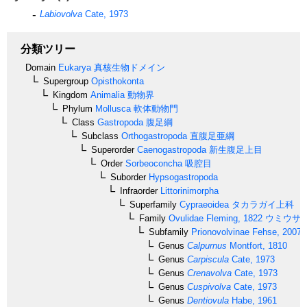
Labiovolva
Cate, 1973
分類ツリー
Domain
Eukarya
真核生物ドメイン
Supergroup
Opisthokonta
Kingdom
Animalia
動物界
Phylum
Mollusca
軟体動物門
Class
Gastropoda
腹足綱
Subclass
Orthogastropoda
直腹足亜綱
Superorder
Caenogastropoda
新生腹足上目
Order
Sorbeoconcha
吸腔目
Suborder
Hypsogastropoda
Infraorder
Littorinimorpha
Superfamily
Cypraeoidea
タカラガイ上科
Family
Ovulidae
Fleming, 1822
ウミウサ
Subfamily
Prionovolvinae
Fehse, 2007
Genus
Calpurnus
Montfort, 1810
Genus
Carpiscula
Cate, 1973
Genus
Crenavolva
Cate, 1973
Genus
Cuspivolva
Cate, 1973
Genus
Dentiovula
Habe, 1961