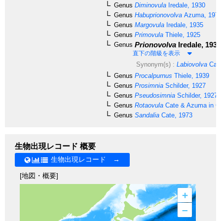
Genus
Diminovula
Iredale, 1930
Genus
Habuprionovolva
Azuma, 197
Genus
Margovula
Iredale, 1935
Genus
Primovula
Thiele, 1925
Prionovolva
Iredale, 1930
Genus
直下の階級を表示
Synonym(s) :
Labiovolva
Cate
Genus
Procalpurnus
Thiele, 1939
Genus
Prosimnia
Schilder, 1927
Genus
Pseudosimnia
Schilder, 1927
Genus
Rotaovula
Cate & Azuma in Ca
Genus
Sandalia
Cate, 1973
生物出現レコード 概要
生物出現レコード →
[地図・概要]
+
–