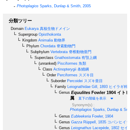
Photoplagios
Sparks, Dunlap & Smith, 2005
分類ツリー
Domain
Eukarya
真核生物ドメイン
Supergroup
Opisthokonta
Kingdom
Animalia
動物界
Phylum
Chordata
脊索動物門
Subphylum
Vertebrata
脊椎動物亜門
Superclass
Gnathostomata
有顎上綱
(unranked)
Pisciformes
魚類
Class
Actinopterygii
条鰭綱
Order
Perciformes
スズキ目
Suborder
Percoidei
スズキ亜目
Family
Leiognathidae
Gill, 1893
ヒイラギ科
Equulites
Fowler 1904
イトヒ
Genus
属
直下の階級を表示
Synonym(s) :
Photoplagios
Sparks, Dunlap & Smi
Genus
Eubleekeria
Fowler, 1904
Genus
Gazza
Rüppell, 1835
コバンヒイラ
Genus
Leiognathus
Lacepède, 1802
セイ