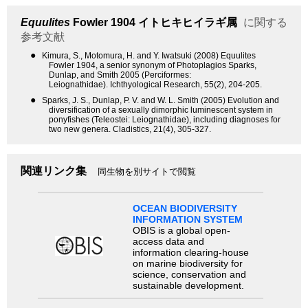
Equulites
Fowler 1904
イトヒキヒイラギ属
に関する
参考文献
●
Kimura, S., Motomura, H. and Y. Iwatsuki (2008) Equulites
Fowler 1904, a senior synonym of Photoplagios Sparks,
Dunlap, and Smith 2005 (Perciformes:
Leiognathidae). Ichthyological Research, 55(2), 204-205.
●
Sparks, J. S., Dunlap, P. V. and W. L. Smith (2005) Evolution and
diversification of a sexually dimorphic luminescent system in
ponyfishes (Teleostei: Leiognathidae), including diagnoses for
two new genera. Cladistics, 21(4), 305-327.
関連リンク集
同生物を別サイトで閲覧
OCEAN BIODIVERSITY
INFORMATION SYSTEM
OBIS is a global open-
access data and
information clearing-house
on marine biodiversity for
science, conservation and
sustainable development.