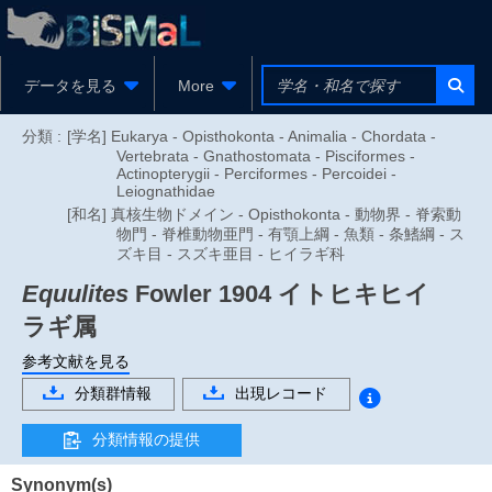
データを見る
More
分類 :
[学名] Eukarya - Opisthokonta - Animalia - Chordata -
Vertebrata - Gnathostomata - Pisciformes -
Actinopterygii - Perciformes - Percoidei -
Leiognathidae
[和名] 真核生物ドメイン - Opisthokonta - 動物界 - 脊索動
物門 - 脊椎動物亜門 - 有顎上綱 - 魚類 - 条鰭綱 - ス
ズキ目 - スズキ亜目 - ヒイラギ科
Equulites
Fowler 1904
イトヒキヒイ
ラギ属
参考文献を見る
分類群情報
出現レコード
分類情報の提供
Synonym(s)