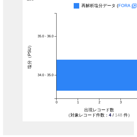
再解析塩分データ (
FORA
35.0 - 36.0
塩分（PSU）
34.0 - 35.0
0
1
2
3
出現レコード数
（対象レコード件数：
4
/
148
件）