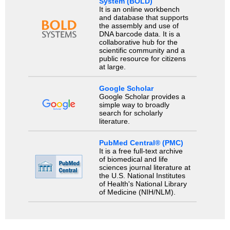
System (BOLD)
It is an online workbench
and database that supports
the assembly and use of
DNA barcode data. It is a
collaborative hub for the
scientific community and a
public resource for citizens
at large.
Google Scholar
Google Scholar provides a
simple way to broadly
search for scholarly
literature.
PubMed Central® (PMC)
It is a free full-text archive
of biomedical and life
sciences journal literature at
the U.S. National Institutes
of Health's National Library
of Medicine (NIH/NLM).