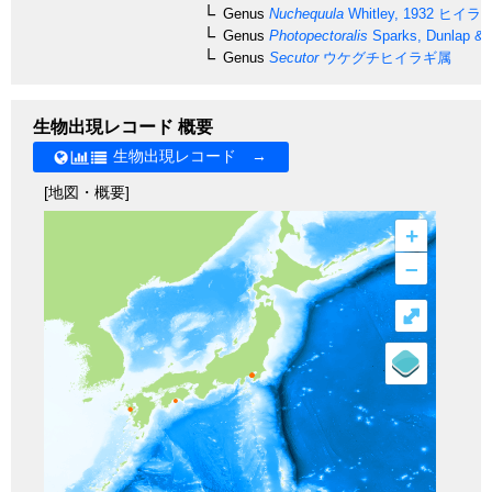
Genus
Nuchequula
Whitley, 1932
ヒイラ
Genus
Photopectoralis
Sparks, Dunlap & 
Genus
Secutor
ウケグチヒイラギ属
生物出現レコード 概要
生物出現レコード →
[地図・概要]
+
–
⤢