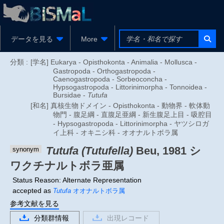
データを見る
More
分類 :
[学名] Eukarya - Opisthokonta - Animalia - Mollusca -
Gastropoda - Orthogastropoda -
Caenogastropoda - Sorbeoconcha -
Hypsogastropoda - Littorinimorpha - Tonnoidea -
Bursidae -
Tutufa
[和名] 真核生物ドメイン - Opisthokonta - 動物界 - 軟体動
物門 - 腹足綱 - 直腹足亜綱 - 新生腹足上目 - 吸腔目
- Hypsogastropoda - Littorinimorpha - ヤツシロガ
イ上科 - オキニシ科 - オオナルトボラ属
Tutufa (Tutufella)
Beu, 1981
シ
synonym
ワクチナルトボラ亜属
Status Reason: Alternate Representation
accepted as
Tutufa
オオナルトボラ属
参考文献を見る
分類群情報
出現レコード