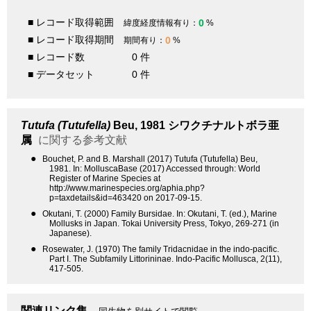
■ レコード取得範囲
0
緯度経度情報有り：
%
■ レコード取得期間
0
期間有り：
%
■ レコード数
0 件
■ データセット
0 件
Tutufa (Tutufella)
Beu, 1981
シワクチナルトボラ亜
属
に関する参考文献
●
Bouchet, P. and B. Marshall (2017) Tutufa (Tutufella) Beu,
1981. In: MolluscaBase (2017) Accessed through: World
Register of Marine Species at
http://www.marinespecies.org/aphia.php?
p=taxdetails&id=463420 on 2017-09-15.
●
Okutani, T. (2000) Family Bursidae. In: Okutani, T. (ed.), Marine
Mollusks in Japan. Tokai University Press, Tokyo, 269-271 (in
Japanese).
●
Rosewater, J. (1970) The family Tridacnidae in the indo-pacific.
Part I. The Subfamily Littorininae. Indo-Pacific Mollusca, 2(11),
417-505.
関連リンク集