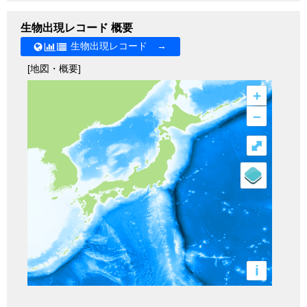
生物出現レコード 概要
生物出現レコード →
[地図・概要]
+
–
⤢
i