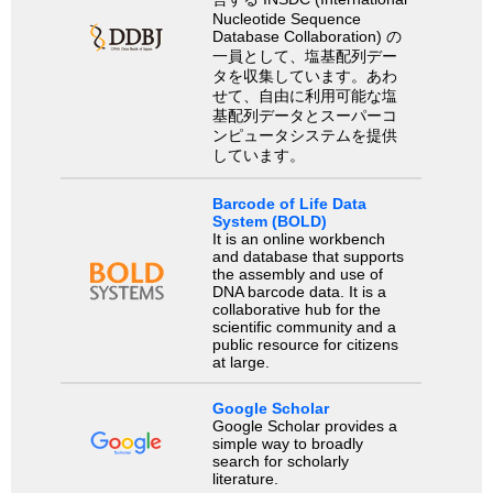
Nucleotide Sequence
Database Collaboration) の
一員として、塩基配列デー
タを収集しています。あわ
せて、自由に利用可能な塩
基配列データとスーパーコ
ンピュータシステムを提供
しています。
Barcode of Life Data
System (BOLD)
It is an online workbench
and database that supports
the assembly and use of
DNA barcode data. It is a
collaborative hub for the
scientific community and a
public resource for citizens
at large.
Google Scholar
Google Scholar provides a
simple way to broadly
search for scholarly
literature.