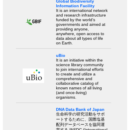
Global Biodiversity
Information Facility
It is an international network
and research infrastructure
funded by the world’s
governments and aimed at
providing anyone,
anywhere, open access to
data about all types of life
on Earth.
uBio
It is an initiative within the
science library community
to join international efforts
to create and utilize a
comprehensive and
collaborative catalog of
known names of all living
(and once-living)
organisms.
DNA Data Bank of Japan
生命科学の研究活動をサポ
ートするために、国際塩基
配列データベースを協同運
営する INSDC (International