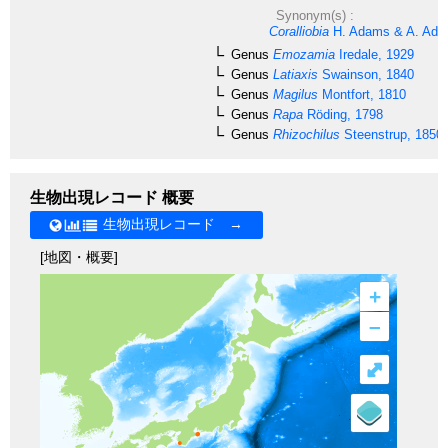
Synonym(s) :
Coralliobia
H. Adams & A. Ada
Genus
Emozamia
Iredale, 1929
Genus
Latiaxis
Swainson, 1840
Genus
Magilus
Montfort, 1810
Genus
Rapa
Röding, 1798
Genus
Rhizochilus
Steenstrup, 1850
生物出現レコード 概要
生物出現レコード →
[地図・概要]
+
–
⤢