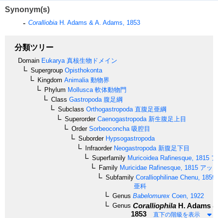
Synonym(s)
Coralliobia
H. Adams & A. Adams, 1853
分類ツリー
Domain
Eukarya
真核生物ドメイン
Supergroup
Opisthokonta
Kingdom
Animalia
動物界
Phylum
Mollusca
軟体動物門
Class
Gastropoda
腹足綱
Subclass
Orthogastropoda
直腹足亜綱
Superorder
Caenogastropoda
新生腹足上目
Order
Sorbeoconcha
吸腔目
Suborder
Hypsogastropoda
Infraorder
Neogastropoda
新腹足下目
Superfamily
Muricoidea
Rafinesque, 1815
ア
Family
Muricidae
Rafinesque, 1815
アッキ
Subfamily
Coralliophilinae
Chenu, 1859
亜科
Genus
Babelomurex
Coen, 1922
Coralliophila
H. Adams &
Genus
1853
直下の階級を表示