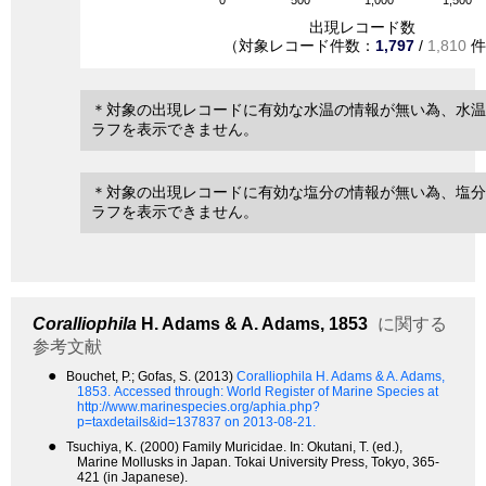
0
500
1,000
1,500
出現レコード数
（対象レコード件数：
1,797
/
1,810
件
＊対象の出現レコードに有効な水温の情報が無い為、水温
ラフを表示できません。
＊対象の出現レコードに有効な塩分の情報が無い為、塩分
ラフを表示できません。
Coralliophila
H. Adams & A. Adams, 1853
に関する
参考文献
●
Bouchet, P.; Gofas, S. (2013)
Coralliophila H. Adams & A. Adams,
1853.
Accessed through: World Register of Marine Species at
http://www.marinespecies.org/aphia.php?
p=taxdetails&id=137837 on 2013-08-21.
●
Tsuchiya, K. (2000) Family Muricidae. In: Okutani, T. (ed.),
Marine Mollusks in Japan. Tokai University Press, Tokyo, 365-
421 (in Japanese).