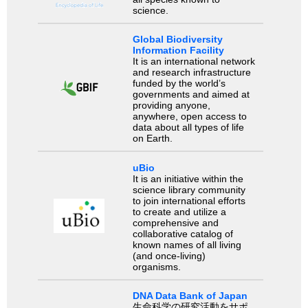
science.
Global Biodiversity
Information Facility
It is an international network
and research infrastructure
funded by the world’s
governments and aimed at
providing anyone,
anywhere, open access to
data about all types of life
on Earth.
uBio
It is an initiative within the
science library community
to join international efforts
to create and utilize a
comprehensive and
collaborative catalog of
known names of all living
(and once-living)
organisms.
DNA Data Bank of Japan
生命科学の研究活動をサポ