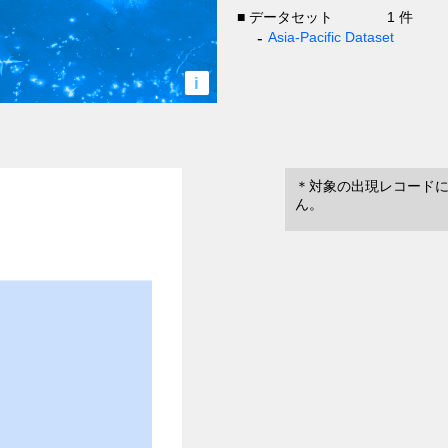
■ データセット
1 件
Asia-Pacific Dataset
i
＊対象の出現レコード
ん。