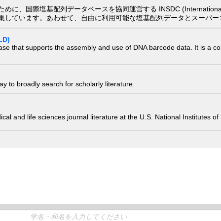
配列データベースを協同運営する INSDC (International Nucleotide
集しています。あわせて、自由に利用可能な塩基配列データとスーパー
LD)
ase that supports the assembly and use of DNA barcode data. It is a col
 to broadly search for scholarly literature.
edical and life sciences journal literature at the U.S. National Institutes