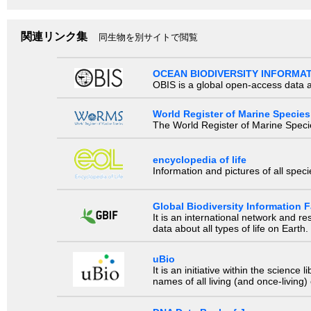
関連リンク集
同生物を別サイトで閲覧
OCEAN BIODIVERSITY INFORMA
OBIS is a global open-access data a
World Register of Marine Species
The World Register of Marine Species
encyclopedia of life
Information and pictures of all spec
Global Biodiversity Information Fa
It is an international network and 
data about all types of life on Earth.
uBio
It is an initiative within the scienc
names of all living (and once-living