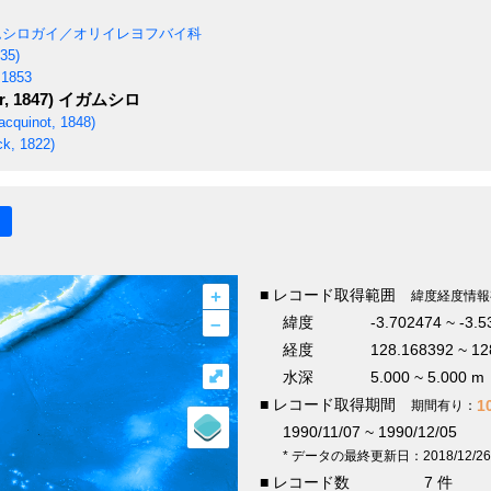
シロガイ／オリイレヨフバイ科
835)
 1853
, 1847)
イガムシロ
cquinot, 1848)
k, 1822)
+
■ レコード取得範囲
緯度経度情報
–
緯度
-3.702474 ~ -3.
経度
128.168392 ~ 12
⤢
水深
5.000 ~ 5.000 m
■ レコード取得期間
1
期間有り：
1990/11/07 ~ 1990/12/05
* データの最終更新日：2018/12/26
■ レコード数
7 件