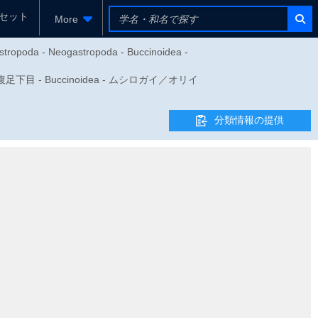
セット
More
stropoda - Neogastropoda - Buccinoidea -
新腹足下目 - Buccinoidea - ムシロガイ／オリイ
分類情報の提供