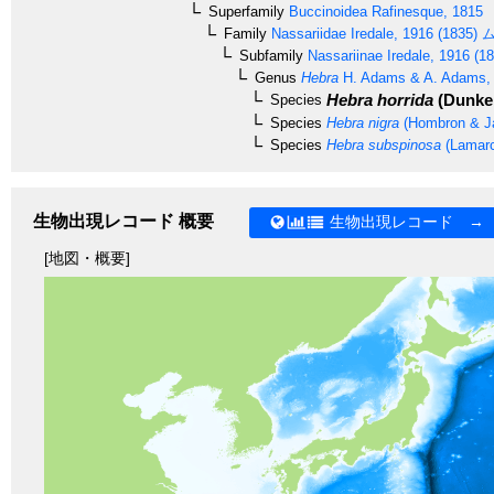
Superfamily
Buccinoidea
Rafinesque, 1815
Family
Nassariidae
Iredale, 1916 (1835)
ム
Subfamily
Nassariinae
Iredale, 1916 (1
Genus
Hebra
H. Adams & A. Adams,
Hebra horrida
(Dunker
Species
Species
Hebra nigra
(Hombron & Ja
Species
Hebra subspinosa
(Lamarc
生物出現レコード 概要
生物出現レコード →
[地図・概要]