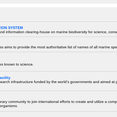
TION SYSTEM
nd information clearing-house on marine biodiversity for science, con
 aims to provide the most authoritative list of names of all marine spec
ies known to science.
cility
research infrastructure funded by the world’s governments and aimed a
e library community to join international efforts to create and utilize a 
) organisms.