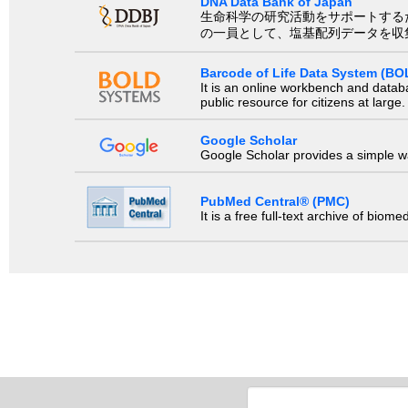
DNA Data Bank of Japan
生命科学の研究活動をサポートするために、国際塩基
の一員として、塩基配列データを収
Barcode of Life Data System (BO
It is an online workbench and datab
public resource for citizens at large.
Google Scholar
Google Scholar provides a simple way
PubMed Central® (PMC)
It is a free full-text archive of biom