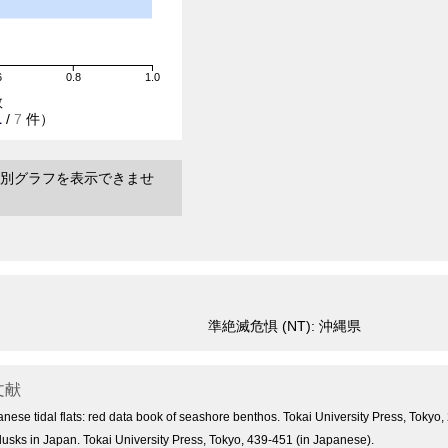
6
0.8
1.0
数
1
/
7
件）
別グラフを表示できませ
準絶滅危惧 (NT): 沖縄県
文献
se tidal flats: red data book of seashore benthos. Tokai University Press, Tokyo,
llusks in Japan. Tokai University Press, Tokyo, 439-451 (in Japanese).