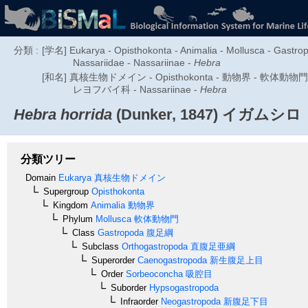
分類 :
[学名] Eukarya - Opisthokonta - Animalia - Mollusca - Gastr
Nassariidae - Nassariinae -
Hebra
[和名] 真核生物ドメイン - Opisthokonta - 動物界 - 軟体動物門
レヨフバイ科 - Nassariinae -
Hebra
Hebra horrida
(Dunker, 1847)
イガムシロ
分類ツリー
Domain
Eukarya
真核生物ドメイン
Supergroup
Opisthokonta
Kingdom
Animalia
動物界
Phylum
Mollusca
軟体動物門
Class
Gastropoda
腹足綱
Subclass
Orthogastropoda
直腹足亜綱
Superorder
Caenogastropoda
新生腹足上目
Order
Sorbeoconcha
吸腔目
Suborder
Hypsogastropoda
Infraorder
Neogastropoda
新腹足下目