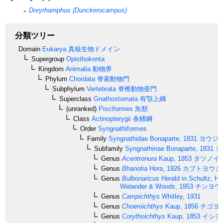
Doryrhamphus (Dunckerocampus)
分類ツリー
Domain
Eukarya
真核生物ドメイン
Supergroup
Opisthokonta
Kingdom
Animalia
動物界
Phylum
Chordata
脊索動物門
Subphylum
Vertebrata
脊椎動物亜門
Superclass
Gnathostomata
有顎上綱
(unranked)
Pisciformes
魚類
Class
Actinopterygii
条鰭綱
Order
Syngnathiformes
Family
Syngnathidae
Bonaparte, 1831
ヨウジ
Subfamily
Syngnathinae
Bonaparte, 1831
ヨ
Genus
Acentronura
Kaup, 1853
タツノイ
Genus
Bhanotia
Hora, 1926
カブトヨウジ
Genus
Bulbonaricus
Herald in Schultz, He
Welander & Woods, 1953
チンヨウ
Genus
Campichthys
Whitley, 1931
Genus
Choeroichthys
Kaup, 1856
チゴヨ
Genus
Corythoichthys
Kaup, 1853
イシヨ