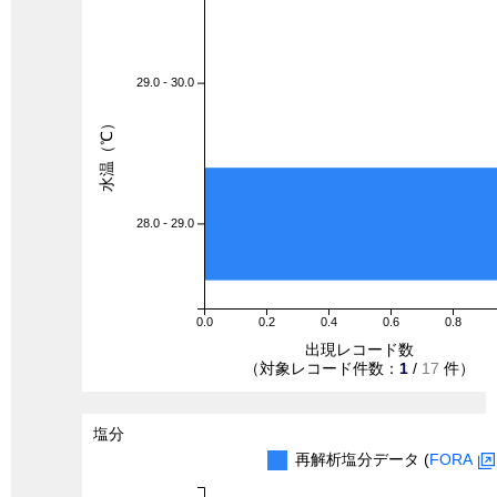
29.0 - 30.0
水温（℃）
28.0 - 29.0
0.0
0.2
0.4
0.6
0.8
出現レコード数
（対象レコード件数：
1
/
17
件）
塩分
再解析塩分データ (
FORA