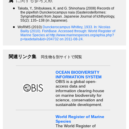
属
に関する参考文献
●
Takata, Y., Shibukawa, K. and G. Shinohara (2008) Records of
the pipefish Dunckerocampus naia (Gasterosteiformes:
Syngnathidae) from Japan. Japanese Journal of Ichthyology,
55(2): 135–138 (in Japanese).
●
WoRMS (2010)
Dunckerocampus Whitley, 1933.
In: Nicolas
Bailly (2010). FishBase. Accessed through: World Register of
Marine Species at http://www.marinespecies.org/aphia.php?
p=taxdetails&id=204732 on 2011-08-24.
関連リンク集
同生物を別サイトで閲覧
OCEAN BIODIVERSITY
INFORMATION SYSTEM
OBIS is a global open-
access data and
information clearing-house
on marine biodiversity for
science, conservation and
sustainable development.
World Register of Marine
Species
The World Register of