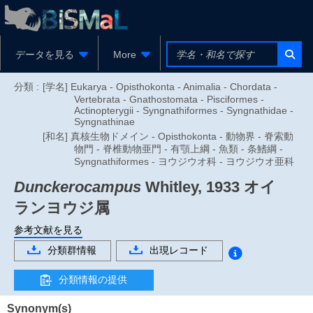
データを見る
More
分類 :
[学名] Eukarya - Opisthokonta - Animalia - Chordata -
Vertebrata - Gnathostomata - Pisciformes -
Actinopterygii - Syngnathiformes - Syngnathidae -
Syngnathinae
[和名] 真核生物ドメイン - Opisthokonta - 動物界 - 脊索動
物門 - 脊椎動物亜門 - 有顎上綱 - 魚類 - 条鰭綱 -
Syngnathiformes - ヨウジウオ科 - ヨウジウオ亜科
Dunckerocampus
Whitley, 1933
オイ
ランヨウジ属
参考文献を見る
分類群情報
出現レコード
分類情報の提供
Synonym(s)