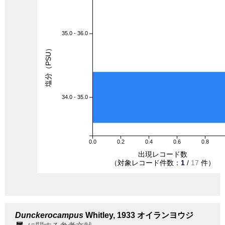
35.0 - 36.0
塩分（PSU）
34.0 - 35.0
0.0
0.2
0.4
0.6
0.8
出現レコード数
（対象レコード件数：
1
/
17
件）
Dunckerocampus
Whitley, 1933
オイランヨウジ