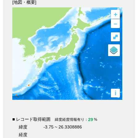
[地図・概要]
+
–
⤢
i
■ レコード取得範囲
29
緯度経度情報有り：
%
緯度
-3.75 ~ 26.3308886
経度