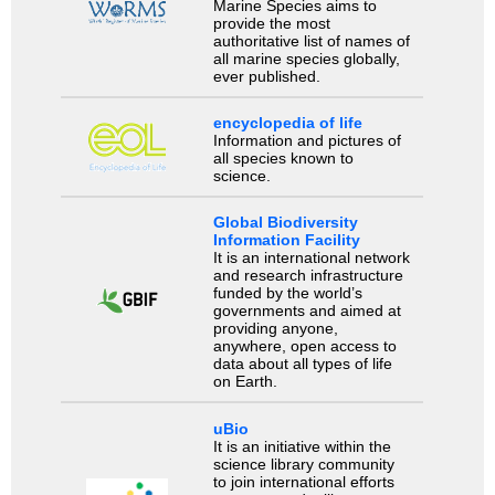
Marine Species aims to
provide the most
authoritative list of names of
all marine species globally,
ever published.
encyclopedia of life
Information and pictures of
all species known to
science.
Global Biodiversity
Information Facility
It is an international network
and research infrastructure
funded by the world’s
governments and aimed at
providing anyone,
anywhere, open access to
data about all types of life
on Earth.
uBio
It is an initiative within the
science library community
to join international efforts