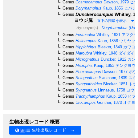
Genus
Cosmocampus
Dawson, 1979
ヒナ
Genus
Doryrhamphus
Kaup, 1856
ヒバシ
Dunckerocampus
Whitley, 1
Genus
ヨウジ属
直下の階級を表示
Synonym(s) :
Doryrhamphus (Dun
Genus
Festucalex
Whitley, 1931
アマクサ
Genus
Halicampus
Kaup, 1856
ウミヤッ
Genus
Hippichthys
Bleeker, 1849
カワヨ
Genus
Maroubra
Whitley, 1948
ダイダイ
Genus
Micrognathus
Duncker, 1912
カン
Genus
Microphis
Kaup, 1853
テングヨウ
Genus
Phoxocampus
Dawson, 1977
ボウ
Genus
Solegnathus
Swainson, 1839
スミ
Genus
Syngnathoides
Bleeker, 1851
トゲ
Genus
Syngnathus
Linnaeus, 1758
ヨウジ
Genus
Trachyrhamphus
Kaup, 1853
ヒフ
Genus
Urocampus
Günther, 1870
オクヨ
生物出現レコード 概要
生物出現レコード →