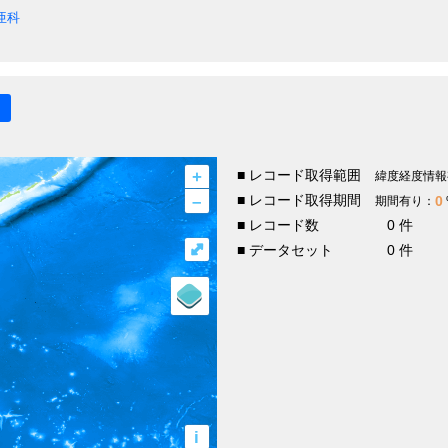
亜科
+
■ レコード取得範囲
緯度経度情報
–
■ レコード取得期間
0
期間有り：
■ レコード数
0 件
⤢
■ データセット
0 件
i