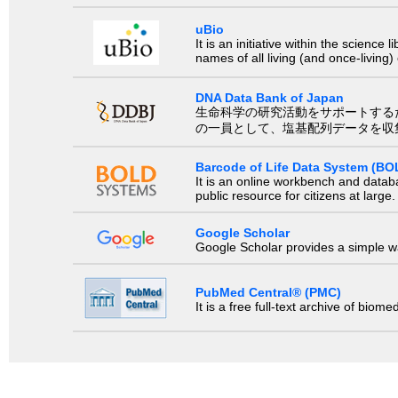
uBio
It is an initiative within the scienc
names of all living (and once-living
DNA Data Bank of Japan
生命科学の研究活動をサポートするために、国際塩基
の一員として、塩基配列データを収
Barcode of Life Data System (BO
It is an online workbench and datab
public resource for citizens at large.
Google Scholar
Google Scholar provides a simple way
PubMed Central® (PMC)
It is a free full-text archive of biom