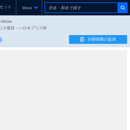
セット
More
rididae
キプリス亜目 - ハロキプリス科
分類情報の提供