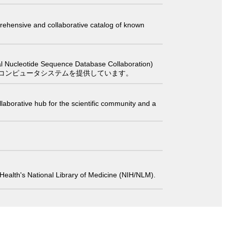
comprehensive and collaborative catalog of known
 Sequence Database Collaboration)
コンピュータシステムを提供しています。
laborative hub for the scientific community and a
 of Health's National Library of Medicine (NIH/NLM).