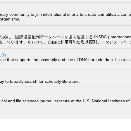
e library community to join international efforts to create and utilize a 
) organisms.
配列データベースを協同運営する INSDC (International Nucleotide
集しています。あわせて、自由に利用可能な塩基配列データとスーパー
LD)
ase that supports the assembly and use of DNA barcode data. It is a col
 to broadly search for scholarly literature.
edical and life sciences journal literature at the U.S. National Institutes