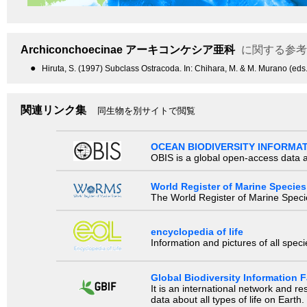
Archiconchoecinae
アーキコンケシア亜科
に関する参考
●
Hiruta, S. (1997) Subclass Ostracoda. In: Chihara, M. & M. Murano (eds.
関連リンク集
同生物を別サイトで閲覧
OCEAN BIODIVERSITY INFORMA
OBIS is a global open-access data a
World Register of Marine Species
The World Register of Marine Species
encyclopedia of life
Information and pictures of all spec
Global Biodiversity Information Fa
It is an international network and 
data about all types of life on Earth.