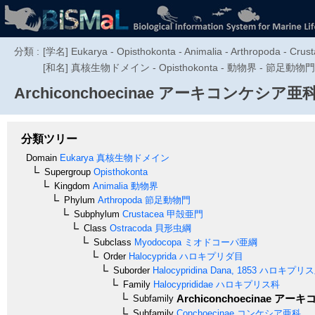
分類 :
[学名] Eukarya - Opisthokonta - Animalia - Arthropoda - Crust
[和名] 真核生物ドメイン - Opisthokonta - 動物界 - 節
Archiconchoecinae
アーキコンケシア亜
分類ツリー
Domain
Eukarya
真核生物ドメイン
Supergroup
Opisthokonta
Kingdom
Animalia
動物界
Phylum
Arthropoda
節足動物門
Subphylum
Crustacea
甲殻亜門
Class
Ostracoda
貝形虫綱
Subclass
Myodocopa
ミオドコーパ亜綱
Order
Halocyprida
ハロキプリダ目
Suborder
Halocypridina
Dana, 1853
ハロキプリス
Family
Halocyprididae
ハロキプリス科
Archiconchoecinae
アーキコ
Subfamily
Subfamily
Conchoecinae
コンケシア亜科