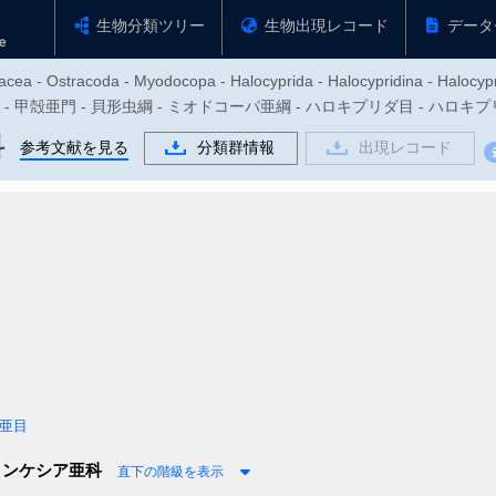
生物分類ツリー
生物出現レコード
データ
acea - Ostracoda - Myodocopa - Halocyprida - Halocypridina - Halocyp
足動物門 - 甲殻亜門 - 貝形虫綱 - ミオドコーパ亜綱 - ハロキプリダ目 - ハロ
科
参考文献を見る
分類群情報
出現レコード
亜目
ンケシア亜科
直下の階級を表示