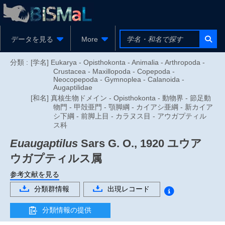
データを見る
More
分類 :
[学名] Eukarya - Opisthokonta - Animalia - Arthropoda -
Crustacea - Maxillopoda - Copepoda -
Neocopepoda - Gymnoplea - Calanoida -
Augaptilidae
[和名] 真核生物ドメイン - Opisthokonta - 動物界 - 節足動
物門 - 甲殻亜門 - 顎脚綱 - カイアシ亜綱 - 新カイア
シ下綱 - 前脚上目 - カラヌス目 - アウガプティル
ス科
Euaugaptilus
Sars G. O., 1920
ユウア
ウガプティルス属
参考文献を見る
分類群情報
出現レコード
分類情報の提供