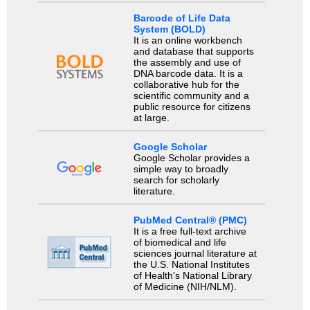
Barcode of Life Data
System (BOLD)
It is an online workbench
and database that supports
the assembly and use of
DNA barcode data. It is a
collaborative hub for the
scientific community and a
public resource for citizens
at large.
Google Scholar
Google Scholar provides a
simple way to broadly
search for scholarly
literature.
PubMed Central® (PMC)
It is a free full-text archive
of biomedical and life
sciences journal literature at
the U.S. National Institutes
of Health's National Library
of Medicine (NIH/NLM).