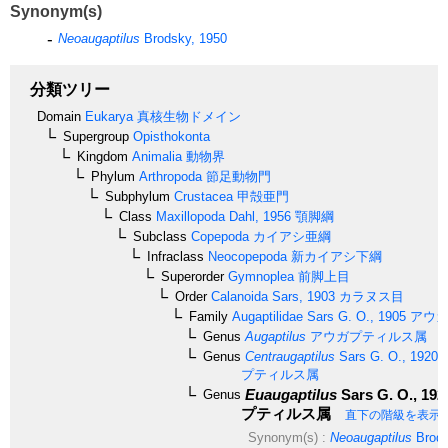
Synonym(s)
Neoaugaptilus
Brodsky, 1950
分類ツリー
Domain
Eukarya
真核生物ドメイン
Supergroup
Opisthokonta
Kingdom
Animalia
動物界
Phylum
Arthropoda
節足動物門
Subphylum
Crustacea
甲殻亜門
Class
Maxillopoda
Dahl, 1956
顎脚綱
Subclass
Copepoda
カイアシ亜綱
Infraclass
Neocopepoda
新カイアシ下綱
Superorder
Gymnoplea
前脚上目
Order
Calanoida
Sars, 1903
カラヌス目
Family
Augaptilidae
Sars G. O., 1905
アウガ
Genus
Augaptilus
アウガプティルス属
Genus
Centraugaptilus
Sars G. O., 1920
プティルス属
Euaugaptilus
Sars G. O., 192
Genus
プティルス属
直下の階級を表示
Synonym(s) :
Neoaugaptilus
Brods