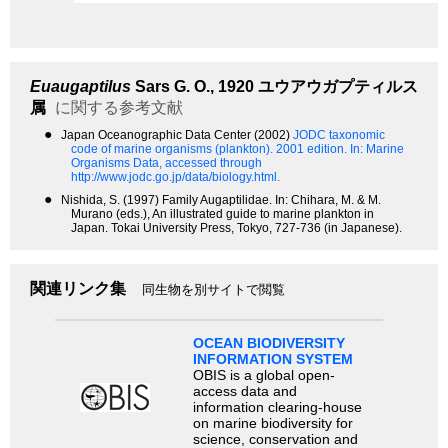
Euaugaptilus
Sars G. O., 1920
ユウアウガプティルス
属
に関する参考文献
●
Japan Oceanographic Data Center (2002)
JODC taxonomic
code of marine organisms (plankton). 2001 edition.
In: Marine
Organisms Data, accessed through
http://www.jodc.go.jp/data/biology.html.
●
Nishida, S. (1997) Family Augaptilidae. In: Chihara, M. & M.
Murano (eds.), An illustrated guide to marine plankton in
Japan. Tokai University Press, Tokyo, 727-736 (in Japanese).
関連リンク集
同生物を別サイトで閲覧
OCEAN BIODIVERSITY
INFORMATION SYSTEM
OBIS is a global open-
access data and
information clearing-house
on marine biodiversity for
science, conservation and