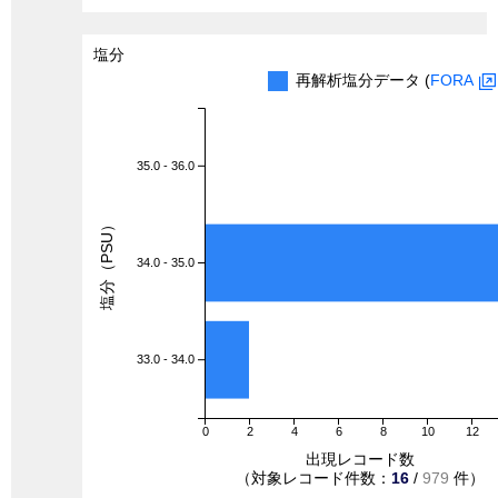
塩分
再解析塩分データ (
FORA
35.0 - 36.0
塩分（PSU）
34.0 - 35.0
33.0 - 34.0
0
2
4
6
8
10
12
出現レコード数
（対象レコード件数：
16
/
979
件）