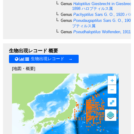
Genus
Haloptilus
Giesbrecht in Giesbrech
1898
ハロプティルス属
Genus
Pachyptilus
Sars G. O., 1920
パキ
Genus
Pseudaugaptilus
Sars G. O., 1907
プティルス属
Genus
Pseudhaloptilus
Wolfenden, 1911
生物出現レコード 概要
生物出現レコード →
[地図・概要]
+
–
⤢