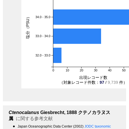
塩分（PSU）
34.0 - 35.0
33.0 - 34.0
32.0 - 33.0
0
10
20
30
40
50
出現レコード数
（対象レコード件数：
97
/
9,739
件）
Ctenocalanus
Giesbrecht, 1888
クテノカラヌス
属
に関する参考文献
●
Japan Oceanographic Data Center (2002)
JODC taxonomic