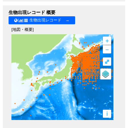
生物出現レコード 概要
生物出現レコード →
[地図・概要]
+
–
⤢
i