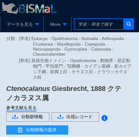
データを見る
More
分類 :
[学名] Eukarya - Opisthokonta - Animalia - Arthropoda -
Crustacea - Maxillopoda - Copepoda -
Neocopepoda - Gymnoplea - Calanoida -
Clausocalanidae
[和名] 真核生物ドメイン - Opisthokonta - 動物界 - 節足動
物門 - 甲殻亜門 - 顎脚綱 - カイアシ亜綱 - 新カイア
シ下綱 - 前脚上目 - カラヌス目 - クラウソカラヌ
ス科
Ctenocalanus
Giesbrecht, 1888
クテ
ノカラヌス属
参考文献を見る
分類群情報
出現レコード
分類情報の提供