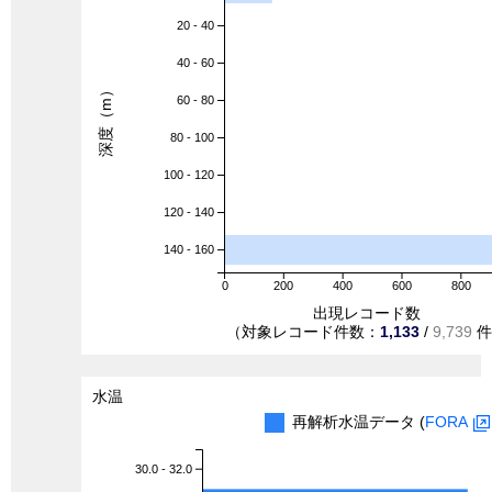
20 - 40
40 - 60
深度（m）
60 - 80
80 - 100
100 - 120
120 - 140
140 - 160
0
200
400
600
800
出現レコード数
（対象レコード件数：
1,133
/
9,739
件
水温
再解析水温データ (
FORA
30.0 - 32.0