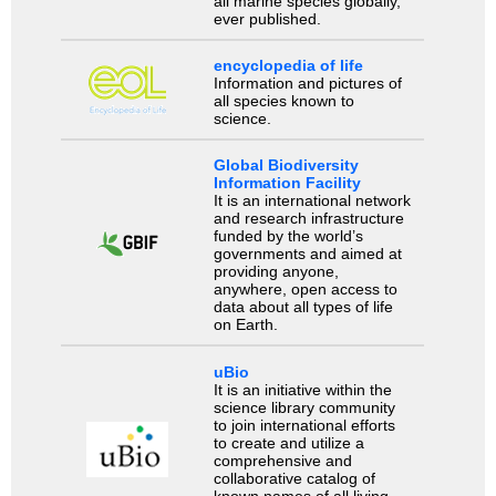
all marine species globally,
ever published.
encyclopedia of life
Information and pictures of
all species known to
science.
Global Biodiversity
Information Facility
It is an international network
and research infrastructure
funded by the world’s
governments and aimed at
providing anyone,
anywhere, open access to
data about all types of life
on Earth.
uBio
It is an initiative within the
science library community
to join international efforts
to create and utilize a
comprehensive and
collaborative catalog of
known names of all living