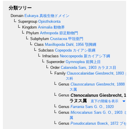
分類ツリー
Domain
Eukarya
真核生物ドメイン
Supergroup
Opisthokonta
Kingdom
Animalia
動物界
Phylum
Arthropoda
節足動物門
Subphylum
Crustacea
甲殻亜門
Class
Maxillopoda
Dahl, 1956
顎脚綱
Subclass
Copepoda
カイアシ亜綱
Infraclass
Neocopepoda
新カイアシ下綱
Superorder
Gymnoplea
前脚上目
Order
Calanoida
Sars, 1903
カラヌス目
Family
Clausocalanidae
Giesbrecht, 1893
ク
ス科
Genus
Clausocalanus
Giesbrecht, 1888
ク
ス属
Ctenocalanus
Giesbrecht, 18
Genus
ラヌス属
直下の階級を表示
Genus
Farrania
Sars G. O., 1920
Genus
Microcalanus
Sars G. O., 1903
ミ
属
Genus
Pseudocalanus
Boeck, 1872
プセ