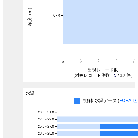
深度（m）
0 - 0
0
2
4
6
8
出現レコード数
（対象レコード件数：
9
/
10
件）
水温
再解析水温データ (
FORA
29.0 - 31.0
27.0 - 29.0
25.0 - 27.0
23.0 - 25.0