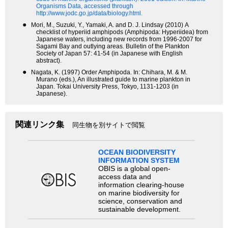
Organisms Data, accessed through
http://www.jodc.go.jp/data/biology.html.
●
Mori, M., Suzuki, Y., Yamaki, A. and D. J. Lindsay (2010) A
checklist of hyperiid amphipods (Amphipoda: Hyperiidea) from
Japanese waters, including new records from 1996-2007 for
Sagami Bay and outlying areas. Bulletin of the Plankton
Society of Japan 57: 41-54 (in Japanese with English
abstract).
●
Nagata, K. (1997) Order Amphipoda. In: Chihara, M. & M.
Murano (eds.), An illustrated guide to marine plankton in
Japan. Tokai University Press, Tokyo, 1131-1203 (in
Japanese).
関連リンク集
同生物を別サイトで閲覧
OCEAN BIODIVERSITY
INFORMATION SYSTEM
OBIS is a global open-
access data and
information clearing-house
on marine biodiversity for
science, conservation and
sustainable development.