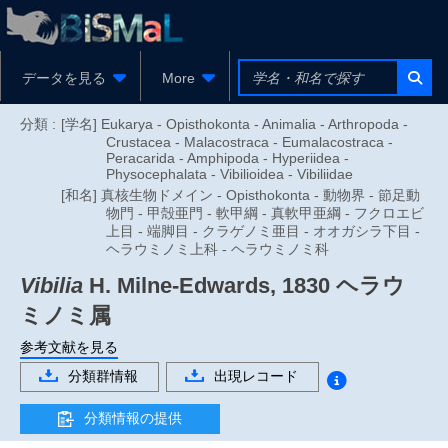
データを見る
More
分類 :
[学名] Eukarya - Opisthokonta - Animalia - Arthropoda -
Crustacea - Malacostraca - Eumalacostraca -
Peracarida - Amphipoda - Hyperiidea -
Physocephalata - Vibilioidea - Vibiliidae
[和名] 真核生物ドメイン - Opisthokonta - 動物界 - 節足動
物門 - 甲殻亜門 - 軟甲綱 - 真軟甲亜綱 - フクロエビ
上目 - 端脚目 - クラゲノミ亜目 - オオガシラ下目 -
ヘラウミノミ上科 - ヘラウミノミ科
Vibilia
H. Milne-Edwards, 1830
ヘラウ
ミノミ属
参考文献を見る
分類群情報
出現レコード
分類情報の提供