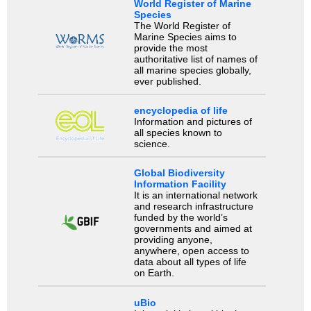
World Register of Marine
Species
The World Register of
Marine Species aims to
provide the most
authoritative list of names of
all marine species globally,
ever published.
encyclopedia of life
Information and pictures of
all species known to
science.
Global Biodiversity
Information Facility
It is an international network
and research infrastructure
funded by the world’s
governments and aimed at
providing anyone,
anywhere, open access to
data about all types of life
on Earth.
uBio