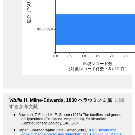
塩分（PSU）
34.0 - 35.0
0.0
0.5
1.0
1.5
2.0
2.5
出現レコード数
（対象レコード件数：
3
/
10
件）
Vibilia
H. Milne-Edwards, 1830
ヘラウミノミ属
に関
する参考文献
●
Bowman, T. E. and H.-E. Gruner (1973) The families and genera
of Hyperiidea (Crustacea: Amphipoda). Smithsonian
Contributions to Zoology, 146, 1-64.
●
Japan Oceanographic Data Center (2002)
JODC taxonomic
code of marine organisms (plankton). 2001 edition.
In: Marine