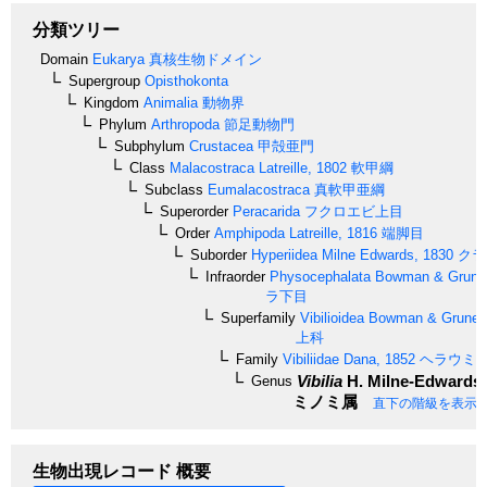
分類ツリー
Domain
Eukarya
真核生物ドメイン
Supergroup
Opisthokonta
Kingdom
Animalia
動物界
Phylum
Arthropoda
節足動物門
Subphylum
Crustacea
甲殻亜門
Class
Malacostraca
Latreille, 1802
軟甲綱
Subclass
Eumalacostraca
真軟甲亜綱
Superorder
Peracarida
フクロエビ上目
Order
Amphipoda
Latreille, 1816
端脚目
Suborder
Hyperiidea
Milne Edwards, 1830
クラ
Infraorder
Physocephalata
Bowman & Gruner
ラ下目
Superfamily
Vibilioidea
Bowman & Gruner,
上科
Family
Vibiliidae
Dana, 1852
ヘラウミ
Vibilia
H. Milne-Edwards,
Genus
ミノミ属
直下の階級を表示
生物出現レコード 概要