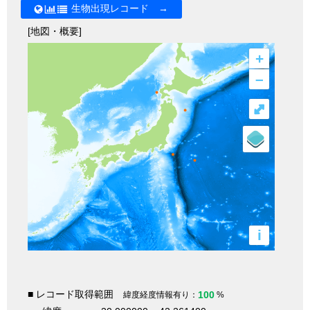
生物出現レコード →
[地図・概要]
+
–
⤢
i
■ レコード取得範囲
100
緯度経度情報有り：
%