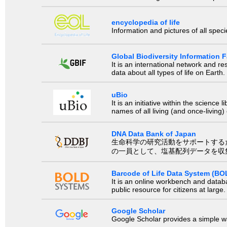
encyclopedia of life
Information and pictures of all spec
Global Biodiversity Information Fa
It is an international network and 
data about all types of life on Earth.
uBio
It is an initiative within the scienc
names of all living (and once-living
DNA Data Bank of Japan
生命科学の研究活動をサポートするために、国際塩基
の一員として、塩基配列データを収
Barcode of Life Data System (BO
It is an online workbench and datab
public resource for citizens at large.
Google Scholar
Google Scholar provides a simple way