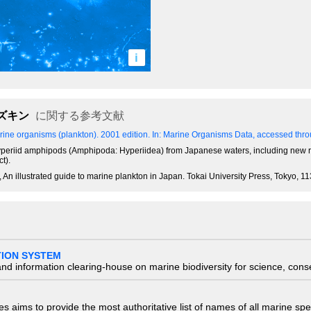
i
ズキン
に関する参考文献
ine organisms (plankton). 2001 edition.
In: Marine Organisms Data, accessed throu
of hyperiid amphipods (Amphipoda: Hyperiidea) from Japanese waters, including new 
t).
 An illustrated guide to marine plankton in Japan. Tokai University Press, Tokyo, 1
TION SYSTEM
nd information clearing-house on marine biodiversity for science, con
 aims to provide the most authoritative list of names of all marine spec