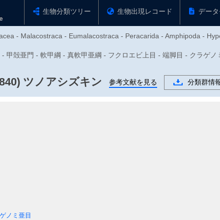
生物分類ツリー
生物出現レコード
データ
acea - Malacostraca - Eumalacostraca - Peracarida - Amphipoda - Hype
足動物門 - 甲殻亜門 - 軟甲綱 - 真軟甲亜綱 - フクロエビ上目 - 端脚目 - 
840)
ツノアシズキン
参考文献を見る
分類群情
ゲノミ亜目