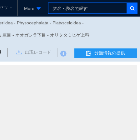
セット
More
riidea - Physocephalata - Platysceloidea -
クラゲノミ亜目 - オオガシラ下目 - オリタタミヒゲ上科
報
出現レコード
分類情報の提供