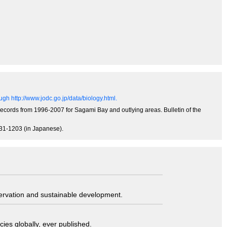
gh http://www.jodc.go.jp/data/biology.html.
records from 1996-2007 for Sagami Bay and outlying areas. Bulletin of the
131-1203 (in Japanese).
servation and sustainable development.
ies globally, ever published.