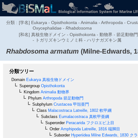
分類 :
[学名] Eukarya - Opisthokonta - Animalia - Arthropoda - Crust
Oxycephalidae -
Rhabdosoma
[和名] 真核生物ドメイン - Opisthokonta - 動物界 - 節
- トガリズキンウミノミ科 - ハリナガズキン属
Rhabdosoma armatum
(Milne-Edwards, 1
分類ツリー
Domain
Eukarya
真核生物ドメイン
Supergroup
Opisthokonta
Kingdom
Animalia
動物界
Phylum
Arthropoda
節足動物門
Subphylum
Crustacea
甲殻亜門
Class
Malacostraca
Latreille, 1802
軟甲綱
Subclass
Eumalacostraca
真軟甲亜綱
Superorder
Peracarida
フクロエビ上目
Order
Amphipoda
Latreille, 1816
端脚目
Suborder
Hyperiidea
Milne Edwards, 1830
クラ