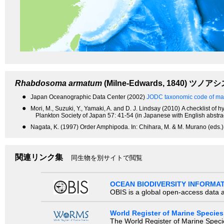
Rhabdosoma armatum
(Milne-Edwards, 1840)
ツノアシ
●
Japan Oceanographic Data Center (2002)
JODC taxonomic code of mar
●
Mori, M., Suzuki, Y., Yamaki, A. and D. J. Lindsay (2010) A checklist 
Plankton Society of Japan 57: 41-54 (in Japanese with English abstrac
●
Nagata, K. (1997) Order Amphipoda. In: Chihara, M. & M. Murano (eds.),
関連リンク集
同生物を別サイトで閲覧
OCEAN BIODIVERSITY INFORMA
OBIS is a global open-access data a
World Register of Marine Species
The World Register of Marine Species