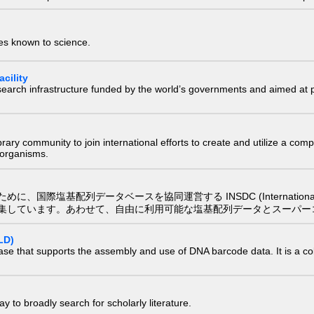
ies known to science.
cility
research infrastructure funded by the world’s governments and aimed a
e library community to join international efforts to create and utilize a 
) organisms.
配列データベースを協同運営する INSDC (International Nucleotide
集しています。あわせて、自由に利用可能な塩基配列データとスーパー
LD)
ase that supports the assembly and use of DNA barcode data. It is a col
 to broadly search for scholarly literature.