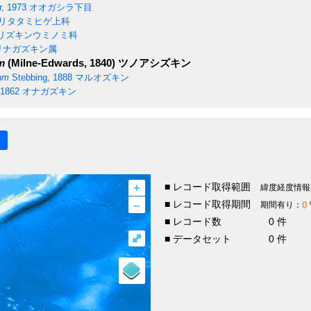
, 1973
オオガシラ下目
リタタミヒゲ上科
リズキンウミノミ科
リナガズキン属
m
(Milne-Edwards, 1840)
ツノアシズキン
um
Stebbing, 1888
マルオズキン
 1862
オナガズキン
+
■ レコード取得範囲
緯度経度情報
–
■ レコード取得期間
0
期間有り：
■ レコード数
0 件
⤢
■ データセット
0 件