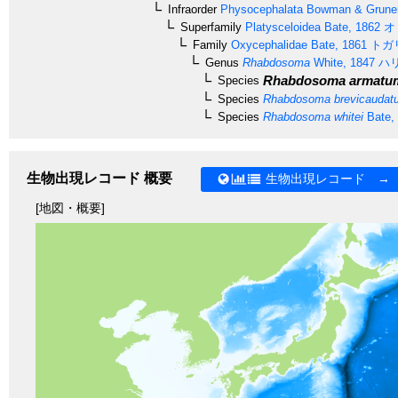
Infraorder
Physocephalata
Bowman & Gruner
Superfamily
Platysceloidea
Bate, 1862
オ
Family
Oxycephalidae
Bate, 1861
トガ
Genus
Rhabdosoma
White, 1847
ハ
Rhabdosoma armatu
Species
Species
Rhabdosoma brevicaudat
Species
Rhabdosoma whitei
Bate,
生物出現レコード 概要
生物出現レコード →
[地図・概要]