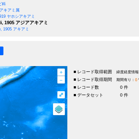
ビ科
アキアミ属
919
ヤホシアキアミ
i, 1905
アジアアキアミ
, 1905
アキアミ
+
■ レコード取得範囲
緯度経度情報
–
■ レコード取得期間
0
期間有り：
■ レコード数
0 件
⤢
■ データセット
0 件