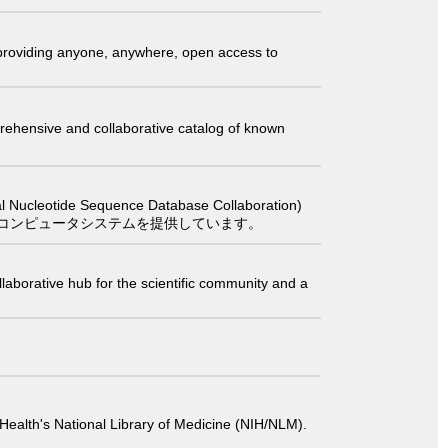
t providing anyone, anywhere, open access to
comprehensive and collaborative catalog of known
 Sequence Database Collaboration)
コンピュータシステムを提供しています。
laborative hub for the scientific community and a
 of Health's National Library of Medicine (NIH/NLM).