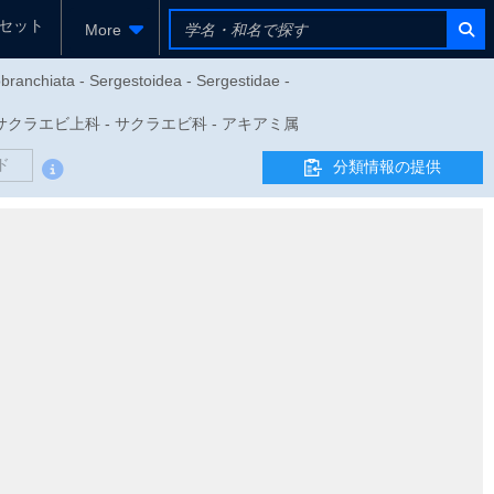
セット
More
branchiata - Sergestoidea - Sergestidae -
目 - サクラエビ上科 - サクラエビ科 - アキアミ属
ド
分類情報の提供