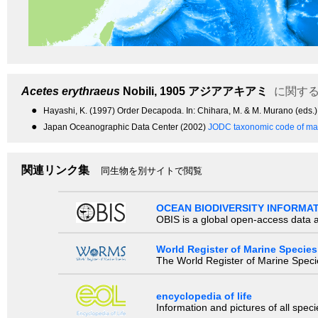
Acetes erythraeus
Nobili, 1905
アジアアキアミ
に関する
●
Hayashi, K. (1997) Order Decapoda. In: Chihara, M. & M. Murano (eds.),
●
Japan Oceanographic Data Center (2002)
JODC taxonomic code of mar
関連リンク集
同生物を別サイトで閲覧
OCEAN BIODIVERSITY INFORMA
OBIS is a global open-access data a
World Register of Marine Species
The World Register of Marine Species
encyclopedia of life
Information and pictures of all spec