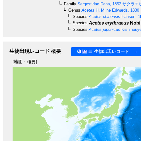
Family
Sergestidae
Dana, 1852
サクラエ
Genus
Acetes
H. Milne Edwards, 1830
Species
Acetes chinensis
Hansen, 1
Acetes erythraeus
Nobil
Species
Species
Acetes japonicus
Kishinouye
生物出現レコード 概要
生物出現レコード →
[地図・概要]