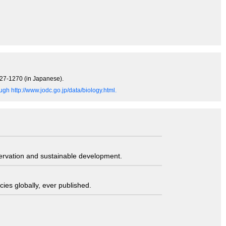
1227-1270 (in Japanese).
gh http://www.jodc.go.jp/data/biology.html.
servation and sustainable development.
ies globally, ever published.