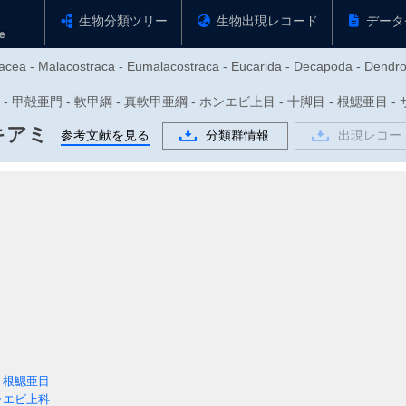
生物分類ツリー
生物出現レコード
データ
tacea - Malacostraca - Eumalacostraca - Eucarida - Decapoda - Dendro
動物門 - 甲殻亜門 - 軟甲綱 - 真軟甲亜綱 - ホンエビ上目 - 十脚目 - 根鰓亜
キアミ
参考文献を見る
分類群情報
出現レコー
根鰓亜目
ラエビ上科