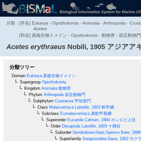
分類 :
[学名] Eukarya - Opisthokonta - Animalia - Arthropoda - Crus
Acetes
[和名] 真核生物ドメイン - Opisthokonta - 動物界 - 節足
Acetes erythraeus
Nobili, 1905
アジアア
分類ツリー
Domain
Eukarya
真核生物ドメイン
Supergroup
Opisthokonta
Kingdom
Animalia
動物界
Phylum
Arthropoda
節足動物門
Subphylum
Crustacea
甲殻亜門
Class
Malacostraca
Latreille, 1802
軟甲綱
Subclass
Eumalacostraca
真軟甲亜綱
Superorder
Eucarida
Calman, 1904
ホンエビ上目
Order
Decapoda
Latreille, 1803
十脚目
Suborder
Dendrobranchiata
Spence Bate, 1888
Superfamily
Sergestoidea
Dana, 1852
サク