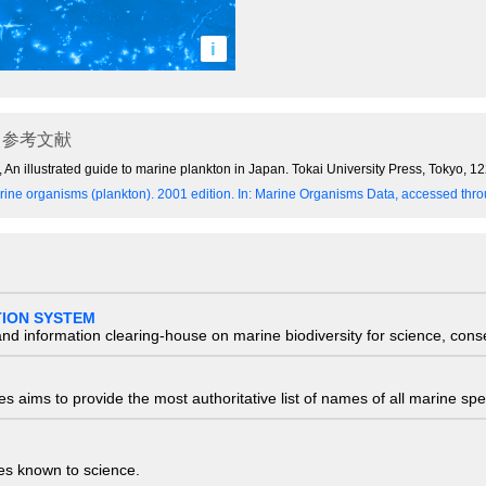
i
参考文献
 An illustrated guide to marine plankton in Japan. Tokai University Press, Tokyo, 
ine organisms (plankton). 2001 edition.
In: Marine Organisms Data, accessed throu
TION SYSTEM
nd information clearing-house on marine biodiversity for science, con
 aims to provide the most authoritative list of names of all marine spec
ies known to science.