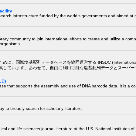
cility
research infrastructure funded by the world’s governments and aimed a
e library community to join international efforts to create and utilize a 
) organisms.
配列データベースを協同運営する INSDC (International Nucleotide
集しています。あわせて、自由に利用可能な塩基配列データとスーパー
LD)
ase that supports the assembly and use of DNA barcode data. It is a col
 to broadly search for scholarly literature.
edical and life sciences journal literature at the U.S. National Institutes